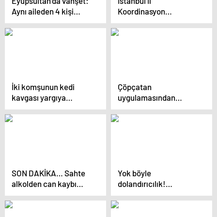
Eyüpsultan’da vahşet:
İstanbul İl
Aynı aileden 4 kişi
Koordinasyon
katledildi
Kurulu’nda Deprem,
Denetimler ve Sosyal
Projeler Ele Alındı
İki komşunun kedi
Çöpçatan
kavgası yargıya
uygulamasından
taşındı! “Seni
buluştukları adamların
öldürürüm, bu evde
banka hesaplarını
yaşatmam”
boşalttılar! Mobil
uygulama vurguncuları
gözaltına alındı
SON DAKİKA… Sahte
Yok böyle
alkolden can kaybı
dolandırıcılık!
38’ye yükseldi! Ölüm
Çöpçatan
kokteyli yapan
uygulamasıyla
sevgililerden akılalmaz
buluştular!