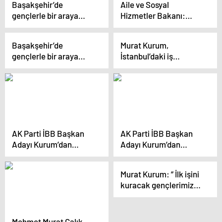
Başakşehir’de
Aile ve Sosyal
gençlerle bir araya
Hizmetler Bakanı:
gelen Kurum:
İstanbul 5 yıl boşa
“Kararları gençlerle
geçirdi
Başakşehir’de
Murat Kurum,
oluşturacağımız
gençlerle bir araya
İstanbul’daki iş
gençlik meclisimizle
gelen Kurum:
insanları ve esnafın
alacağız”
“Kararları gençlerle
endişelerini
oluşturacağımız
gidereceğini söyledi
gençlik meclisimizle
alacağız”
AK Parti İBB Başkan
AK Parti İBB Başkan
Adayı Kurum’dan
Adayı Kurum’dan
fırıncılara müjde:
fırıncılara müjde:
“Fırıncılarımıza Toprak
“Fırıncılarımıza
Murat Kurum: ” İlk işini
Mahsulleri Ofisi’mizden
TMO’dan ucuz ve
kuracak gençlerimize
ucuz ve kaliteli un
kaliteli un tedariki
100 bin TL sermaye
tedariki sağlayacağız”
sağlayacağız”
vereceğiz”
Mehmet Murat Çalık,