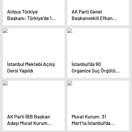
Airbus Türkiye
AK Parti Genel
Başkanı: Türkiye’de 17
Başkanvekili Efkan
farklı tedarikçimiz
Ala: Yeniden Refah
bulunuyor
Partisi CHP’nin
kazanma ihtimalini
artırıyor
İstanbul Mektebi Açılış
İstanbul’da 90
Dersi Yapıldı
Organize Suç Örgütü
Çökertildi
AK Parti İBB Başkan
Murat Kurum: 31
Adayı Murat Kurum
Mart’ta İstanbul’da
Şile’de Vatandaşlarla
kadınlar hesap