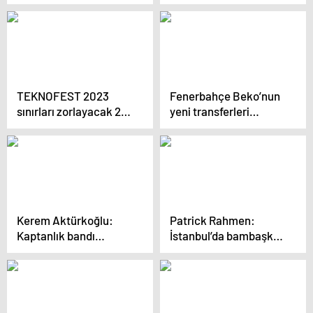
operasyon: 8 gözaltı
TEKNOFEST 2023
Fenerbahçe Beko’nun
sınırları zorlayacak 27
yeni transferleri
Nisan’da Atatürk
İstanbul’a geldi
Havalimanı’nda
Kerem Aktürkoğlu:
Patrick Rahmen:
Kaptanlık bandı
İstanbul’da bambaşka
olmasa da Galatasaray
bir atmosfer bizi
için her yere gideceğim
bekliyor