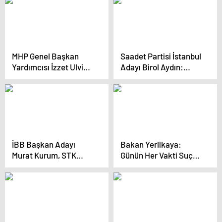
Miting Düzenledi
tepki gösterdi
MHP Genel Başkan
Saadet Partisi İstanbul
Yardımcısı İzzet Ulvi
Adayı Birol Aydın:
Yönter: İstanbul’da
“Bizim Bir İstanbul
irademizi göstereceğiz
Tasavvurumuz Var,
Kalite Denince Akla
İstanbul Gelecek”
İBB Başkan Adayı
Bakan Yerlikaya:
Murat Kurum, STK
Günün Her Vakti Suçu
Ziyaretinde Dünya
Önlemek İçin
Mazlumlarının Umutla
Çalışıyoruz
Beklediği Bir
Seçimden Bahsetti