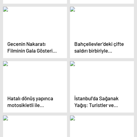
yakalandı!
öldürüp, 1 kg altını
çaldılar!
Gecenin Nakaratı
Bahçelievler’deki çifte
Filminin Gala Gösterimi
saldırı birbiriyle
Gerçekleşti
bağlantılı çıktı
Hatalı dönüş yapınca
İstanbul’da Sağanak
motosikletli ile
Yağış: Turistler ve
çarpıştı: 2 yaralı
Vatandaşlar Hazırlıksız
Yakalandı