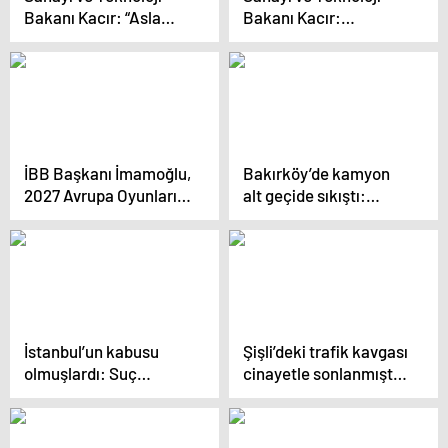
Bakanı Kacır: “Asla
Bakanı Kacır:
emperyalistlerin
“Mazlumları, Sedneya
oyunlarına gelmedik,
Hapishanesi’nin ölüm
gelmeyeceğiz”
çukurlarına terk
etmedik”
İBB Başkanı İmamoğlu,
Bakırköy’de kamyon
2027 Avrupa Oyunları
alt geçide sıkıştı:
ve 2036 Olimpiyatları
Sürücüye para cezası
İçin Güç Birliği Kurdu
kesildi!
İstanbul’un kabusu
Şişli’deki trafik kavgası
olmuşlardı: Suç
cinayetle sonlanmıştı:
makineleri yakalandı!
Vahşette yeni gelişme!