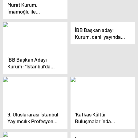
Murat Kurum,
İmamoğlu ile
televizyon programına
çıkmayacağını belirtti
İBB Başkan adayı
Kurum, canlı yayında
konuştu Açıklaması
İBB Başkan Adayı
Kurum: “İstanbul’da
650 bin konutu
dönüştürmek
zorundayız, bu bir milli
güvenlik meselesi”
9. Uluslararası İstanbul
‘Kafkas Kültür
Yayımcılık Profesyonel
Buluşmaları’nda
Buluşmaları
Konuşan İmamoğlu:
“Kimsenin Bir Ülkede