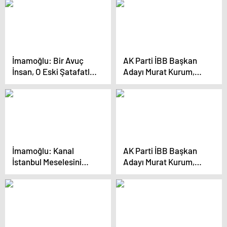
Oldu
“Yapacağımız Projeler
Tam 1 Milyon 474 Bin
718 Metrekare Yer
Tutuyor”
İmamoğlu: Bir Avuç
AK Parti İBB Başkan
İnsan, O Eski Şatafatlı
Adayı Murat Kurum,
Günlerine Dönmek
Kastamonu’da sel
İstiyor
felaketinden zarar
gören ilçeleri inşa
ettiklerini söyledi
İmamoğlu: Kanal
AK Parti İBB Başkan
İstanbul Meselesini
Adayı Murat Kurum,
Milletin Zihninden
İstanbul’da
Söküp Atacağız
Vatandaşlarla Buluştu