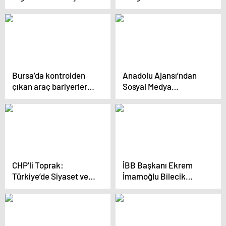
yönelik operasyonda 8
ölü
zanlı yakalandı
Bursa’da kontrolden
Anadolu Ajansı’ndan
çıkan araç bariyerlere
Sosyal Medya
çarptı: 1 ölü, 1 yaralı
İnisiyatifi: Etik Kodlar
ve Medya Düzeni
CHP’li Toprak:
İBB Başkanı Ekrem
Türkiye’de Siyaset ve
İmamoğlu Bilecik
Ekonomi Sorunları
Belediyesi’ni Ziyaret
Artıyor
Etti