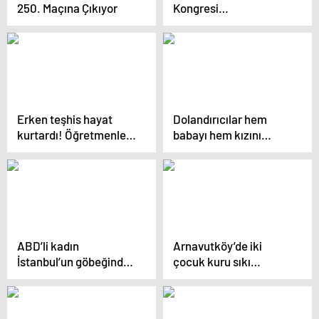
250. Maçına Çıkıyor
Kongresi
düzenlenecek
Erken teşhis hayat
Dolandırıcılar hem
kurtardı! Öğretmenler
babayı hem kızını
Günü’nde
kandırdı: Evdeki
bağırsaklarındaki
altınları bozdurup
kanserli kitleden
parayı dolandırıcıya
kurtuldu
gönderdiler
ABD’li kadın
Arnavutköy’de iki
İstanbul’un göbeğinde
çocuk kuru sıkı
dehşet saçtı! O anlar
tabancayla sokakta
saniye saniye
terör estirdi
kamerada