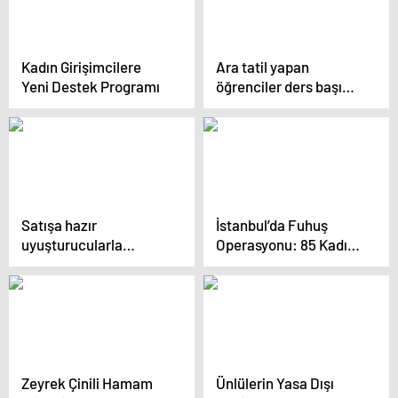
Kadın Girişimcilere
Ara tatil yapan
Yeni Destek Programı
öğrenciler ders başı
yaptı, haftanın ilk iş
gününde trafik
yoğunluğu yaşandı
Satışa hazır
İstanbul’da Fuhuş
uyuşturucularla
Operasyonu: 85 Kadın
suçüstü yakaladılar
Kurtarıldı, 24 Şüpheli
Tutuklandı
Zeyrek Çinili Hamam
Ünlülerin Yasa Dışı