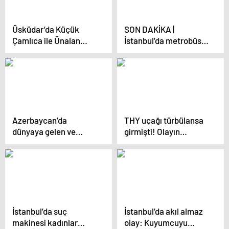
Üsküdar’da Küçük
SON DAKİKA |
Çamlıca ile Ünalan
İstanbul’da metrobüs
arasında ring seferleri
yangını! İşte olay
başlatıldı
yerinden ilk görüntüler
Azerbaycan’da
THY uçağı türbülansa
dünyaya gelen ve
girmişti! Olayın
güzelliği ile büyüleyen
ardından kaydedilen
bebeğin doktoru
görüntüler tüyler
konuştu “Ailesi de çok
ürpertti
şaşırdı, hiçbirine
benzemiyor”
İstanbul’da suç
İstanbul’da akıl almaz
makinesi kadınlar
olay: Kuyumcuyu