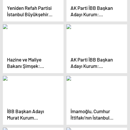
Yeniden Refah Partisi
AK Parti İBB Başkan
İstanbul Büyükşehir
Adayı Kurum:
Belediye Başkan Adayı
“İstanbul’da 650 bin
Mehmet Altınöz ve ilçe
konutu 5 yıl içerisinde
belediye başkan
dönüştüreceğiz”
adayları tanıtıldı
Hazine ve Maliye
AK Parti İBB Başkan
Bakanı Şimşek:
Adayı Kurum:
Enflasyonu Tek
“İstanbul’da 650 bin
Haneye İndireceğiz
konutu 5 yıl içerisinde
dönüştüreceğiz”
İBB Başkan Adayı
İmamoğlu, Cumhur
Murat Kurum
İttifakı’nın İstanbul
Küçükçekmece’de
adayının Gazze çıkışına