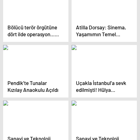
savunma: Öyle olsa
Telefonlarını alıp banka
ben de ölürdüm
hesaplarını boşalttılar!
Bölücü terör örgütüne
Atilla Dorsay: Sinema,
dört ilde operasyon…
Yaşamımın Temel
15 gözaltı var
Uğraşı
Pendik’te Tunalar
Uçakla İstanbul’a sevk
Kızılay Anaokulu Açıldı
edilmişti! Hülya
Koçyiğit’ten dostu Filiz
Akın’a duygu dolu
mesaj: Beyaz Orkide’m
dualarım seninle…
Sanayi ve Teknoloji
Sanayi ve Teknoloji