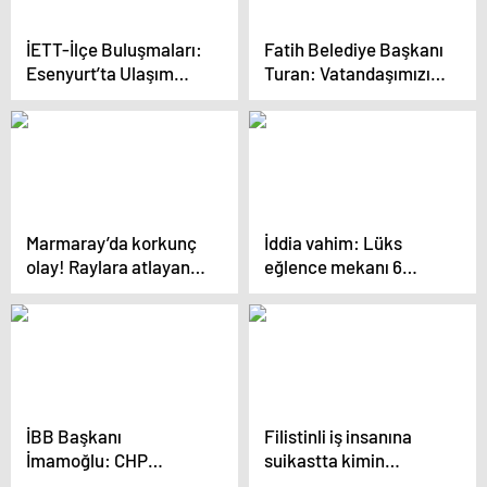
İETT-İlçe Buluşmaları:
Fatih Belediye Başkanı
Esenyurt’ta Ulaşım
Turan: Vatandaşımızı
Sorunları ve Çözüm
parçalayan köpekleri
Önerileri Ele Alındı
savcılık izniyle topladık
Marmaray’da korkunç
İddia vahim: Lüks
olay! Raylara atlayan
eğlence mekanı 6
adam trenin altında
kolonu kesti, Sarıyer
can verdi
Belediyesi görmezden
geldi
İBB Başkanı
Filistinli iş insanına
İmamoğlu: CHP
suikastta kimin
değişecek, bu
parmağı var? Babanın