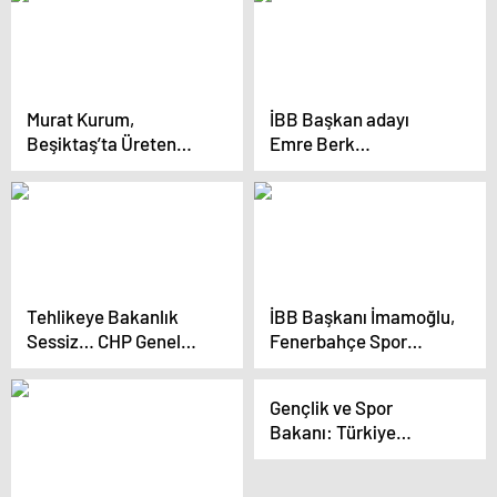
Murat Kurum,
İBB Başkan adayı
Beşiktaş’ta Üreten
Emre Berk
İstanbul Büyüten
Hacıgüzeller,
Türkiye programında
İstanbul’da deprem
konuştu
ekipleri kuracak
Tehlikeye Bakanlık
İBB Başkanı İmamoğlu,
Sessiz… CHP Genel
Fenerbahçe Spor
Başkan Yardımcısı
Kulübüne Ziyaret
Ulaş Karasu: “Kim Bu
Gerçekleştirdi
Gençlik ve Spor
3. Şahıslar”
Bakanı: Türkiye
Avrupa’nın en modern
spor tesislerine sahip