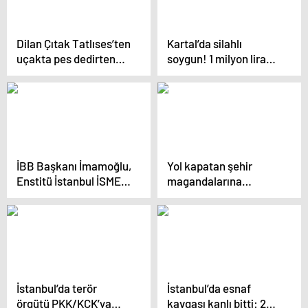
Dilan Çıtak Tatlıses’ten
Kartal’da silahlı
uçakta pes dedirten
soygun! 1 milyon lira
hareket: Kara listeye
değerinde altın çaldılar
alındı!
İBB Başkanı İmamoğlu,
Yol kapatan şehir
Enstitü İstanbul İSMEK
magandalarına
Eğitmenler
gözaltı… 20 bin lira
Buluşması’nda
ceza yediler
konuştu
İstanbul’da terör
İstanbul’da esnaf
örgütü PKK/KCK’ya
kavgası kanlı bitti: 2