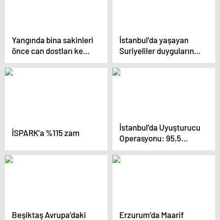
Yangında bina sakinleri
İstanbul’da yaşayan
önce can dostları kedi
Suriyeliler duygularını
ve köpeklerini kurtardı
SABAH’a anlattı:
Vatanımızı yeniden
ayağa kaldıracağız!
İstanbul’da Uyuşturucu
İSPARK’a %115 zam
Operasyonu: 95,5
Kilogram
Metamfetamin ve 74
Kilogram Kokain Ele
Geçirildi
Beşiktaş Avrupa’daki
Erzurum’da Maarif