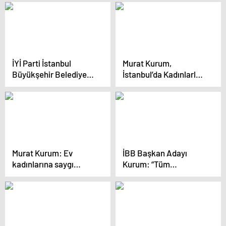
Buluştu
soracak
İYİ Parti İstanbul
Murat Kurum,
Büyükşehir Belediye
İstanbul’da Kadınlarla
Başkan Adayı Buğra
Buluştu
Kavuncu, CHP’ye
eleştirilerde bulundu
Murat Kurum: Ev
İBB Başkan Adayı
kadınlarına saygı
Kurum: “Tüm
göstermeyen CHP’li
emekçilerimizin
adaya gereken cevabı
tazminatı da teminatı
vereceğiz
da Murat Kurum’dur”