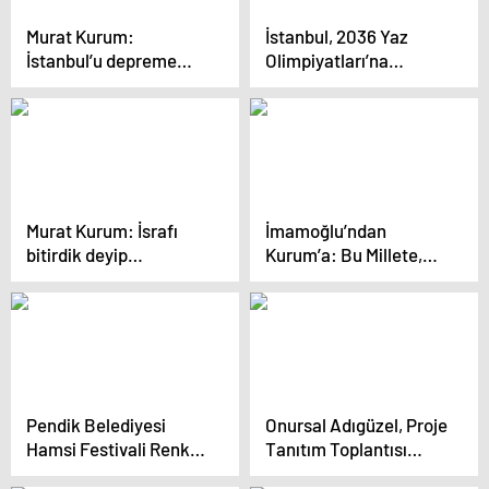
Murat Kurum:
İstanbul, 2036 Yaz
İstanbul’u depreme
Olimpiyatları’na
hazırlıklı hale
adaylık için
getireceğiz
hazırlanıyor
Murat Kurum: İsrafı
İmamoğlu’ndan
bitirdik deyip
Kurum’a: Bu Millete,
tabelalara 175 milyon
‘Kanal İstanbul
harcadı
Gündemimde Yok’
Demeyene Kadar, Sana
Bu Soruyu Soracağım
Pendik Belediyesi
Onursal Adıgüzel, Proje
Hamsi Festivali Renkli
Tanıtım Toplantısı
Görüntülere Sahne
Düzenledi…