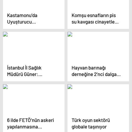
Kastamonu’da
Komşu esnafların pis
Uyuşturucu
su kavgası cinayetle
Operasyonu: 2 Şüpheli
bitti
Gözaltına Alındı
İstanbul İl Sağlık
Hayvan barınağı
Müdürü Güner:
derneğine 2’nci dalga
Herhangi bir salgın
operasyon! Bağış adı
beklentimiz yok
altında 30 milyon lira
aktarılmış
6 ilde FETÖ’nün askeri
Türk oyun sektörü
yapılanmasına
globale taşınıyor