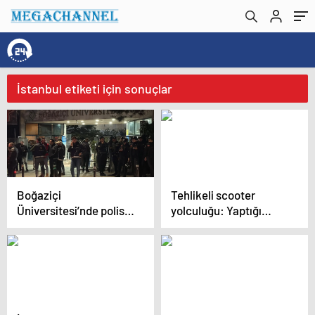
İstanbul etiketi için sonuçlar
Boğaziçi
Tehlikeli scooter
Üniversitesi’nde polise
yolculuğu: Yaptığı
saldırı: 97 gösterici
hareketler korkuttu!
gözaltında