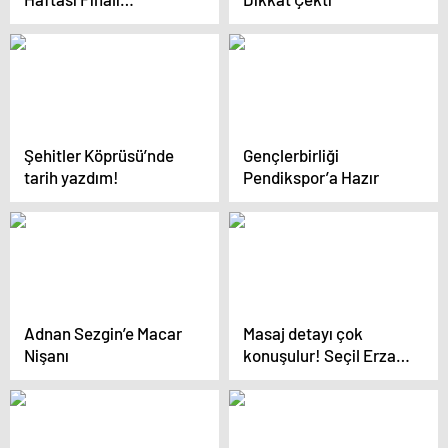
Üsküdar’da Yapıldı
Şehitler Köprüsü’nde
Gençlerbirliği
tarih yazdım!
Pendikspor’a Hazır
Adnan Sezgin’e Macar
Masaj detayı çok
Nişanı
konuşulur! Seçil Erzan,
Fatih Terim’den aldığı
paraları ne yaptığını ilk
kez anlattı