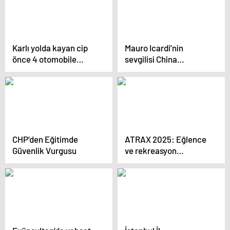
oranı yüzde 70’i geçti
Karlı yolda kayan cip
Mauro Icardi’nin
önce 4 otomobile
sevgilisi China
sonra yayaya çarptı: 1
Suarez’den, İstanbul’a
kişi öldü
övgü; Ne kadar harika
bir şehir
CHP’den Eğitimde
ATRAX 2025: Eğlence
Güvenlik Vurgusu
ve rekreasyon
sektörünün büyük
buluşması devam
ediyor!