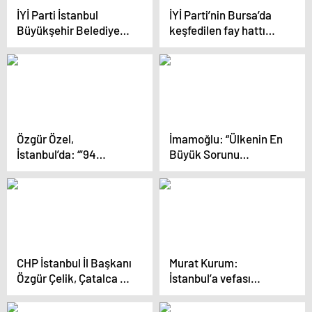
İYİ Parti İstanbul
İYİ Parti’nin Bursa’da
Büyükşehir Belediye
keşfedilen fay hattı
Başkan Adayı Buğra
araştırma önergesi
Kavuncu: ‘Seçimin
reddedildi
kazananı olacak bir
aday var, diğerleri
kaybedecek’
Özgür Özel,
İmamoğlu: “Ülkenin En
İstanbul’da: “’94
Büyük Sorunu
Ruhuyla’ Diyorlar.
Ekonomik Kriz. 14
Sene Önce 200 Lira,
130 Dolar Yapıyordu,
Şimdi 6,5 Dolar.
Nereden Nereye”
CHP İstanbul İl Başkanı
Murat Kurum:
Özgür Çelik, Çatalca ve
İstanbul’a vefası
Üsküdar’da saha
olmayanlarla
çalışmalarına katıldı
yönetilemez