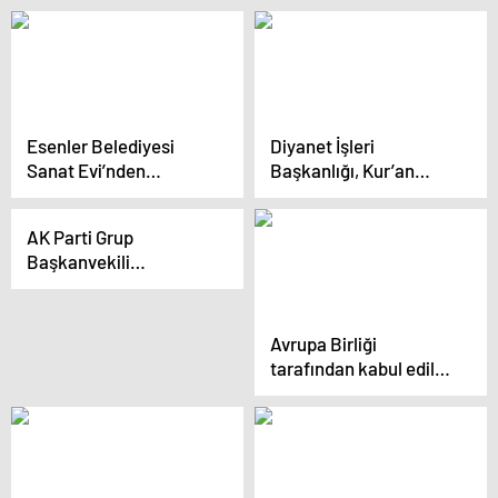
yolculuğun başka bir
söyledikleri gizemi
sonucu olamaz
artıracak
Esenler Belediyesi
Diyanet İşleri
Sanat Evi’nden
Başkanlığı, Kur’an
Çocuklara Sanat Dolu
Eğitim Merkezlerini
Yaz Okulu
Açıyor
AK Parti Grup
Başkanvekili
Muhammet Emin
Akbaşoğlu, emeklilerin
maaşlarıyla ilgili
Avrupa Birliği
iyileştirme
tarafından kabul edilen
yapacaklarını açıkladı
‘Sport4All’ projesiyle
ilgili bilgilendirme
toplantısı yapıldı