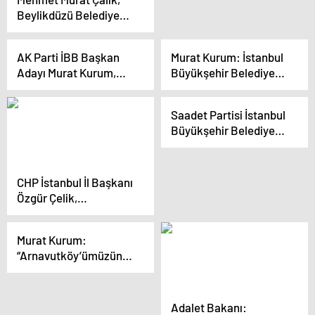
Beylikdüzü Belediye
Başkanlığı için seçim
çalışmalarına başladı
AK Parti İBB Başkan
Murat Kurum: İstanbul
Adayı Murat Kurum,
Büyükşehir Belediyesi
Yozgatlılar
İstanbul’u basamak
Buluşması’nda
olarak gördü
Saadet Partisi İstanbul
konuştu
Büyükşehir Belediye
Başkan Adayı Birol
Aydın, Üsküdar’da
lokma dağıtımına
CHP İstanbul İl Başkanı
katıldı
Özgür Çelik,
Beylikdüzü ve
Eyüpsultan’da saha
Murat Kurum:
çalışmalarına katıldı
“Arnavutköy’ümüzün
derelerini tamamen
ıslah edeceğiz”
Adalet Bakanı: