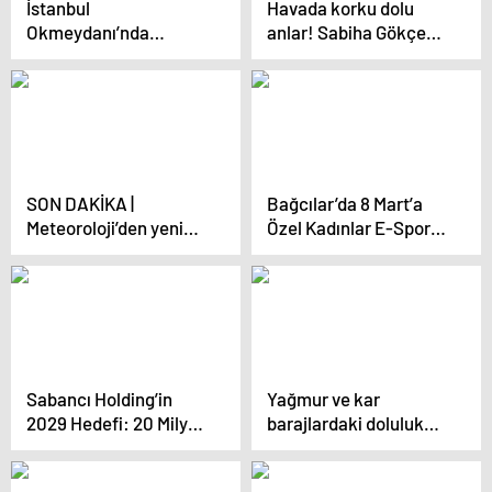
İstanbul
Havada korku dolu
Okmeydanı’nda
anlar! Sabiha Gökçen’e
metrobüste yangın
iniş yapacak uçağın
çıktı
motoru durdu
SON DAKİKA |
Bağcılar’da 8 Mart’a
Meteoroloji’den yeni
Özel Kadınlar E-Spor
hava durumu raporu!
Turnuvası
İstanbul’a kar yağacak
mı? 30 kent için sarı
kodlu alarm
Sabancı Holding’in
Yağmur ve kar
2029 Hedefi: 20 Milyar
barajlardaki doluluk
Dolar
oranını arttırdı!
Barajlardaki doluluk