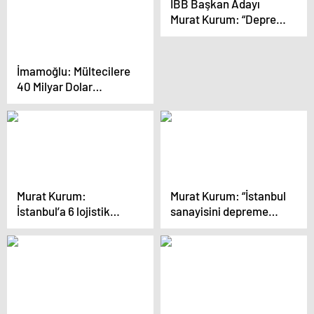
İBB Başkan Adayı
‘Azınlık’ Diye Tarif
Murat Kurum: “Deprem
Edilmesini Kabul
dönüşümü terörle
Etmem, Edemem”
mücadele kadar
önemli”
İmamoğlu: Mültecilere
40 Milyar Dolar
Harcadım Dedi mi Peki
O Yük Olmadı… Ülkenin
Kötü Yönetimini
Suratlarına Vurmaya
Devam Edeceğim
Murat Kurum:
Murat Kurum: “İstanbul
İstanbul’a 6 lojistik
sanayisini depreme
merkezi daha ekleyip
karşı korumak
afet anında destek
zorundayız”
vereceğiz