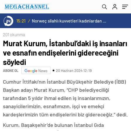
15:21
/
Norweç silahlı kuvvetleri kadınlardan oluşan özel kuvvetler eğitimlerini başlattı.
201 okunma
Murat Kurum, İstanbul’daki iş insanları
ve esnafın endişelerini gidereceğini
söyledi
20 Haziran 2024 12:19
ABONE OL
News
Cumhur İttifakı’nın İstanbul Büyükşehir Belediye (İBB)
Başkan adayı Murat Kurum, “CHP belediyeciliği
tarafından 5 yıldır ihmal edilen iş insanlarımızın,
sanayicilerimizin, esnafımızın, işçi ve emekçi
kardeşlerimizin tüm endişelerini biz gidereceğiz.” dedi.
Kurum, Başakşehir’de bulunan İstanbul Gıda