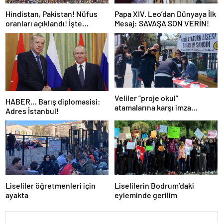
Hindistan, Pakistan! Nüfus
Papa XIV. Leo’dan Dünyaya İlk
oranları açıklandı! İşte
Mesaj: SAVAŞA SON VERİN!
Dünyanın en kalabalık ülkesi!
Dünya haritası ülkeler!
Veliler “proje okul”
HABER… Barış diplomasisi:
atamalarına karşı imza
Adres İstanbul!
kampanyası başlattı
Liseliler öğretmenleri için
Liselilerin Bodrum’daki
ayakta
eyleminde gerilim