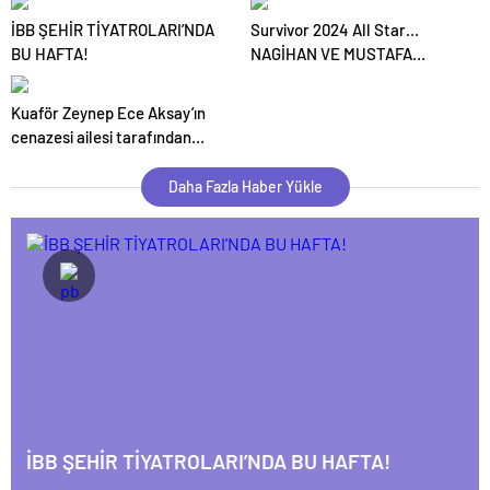
İBB ŞEHİR TİYATROLARI’NDA
Survivor 2024 All Star…
BU HAFTA!
NAGİHAN VE MUSTAFA
KEMAL İÇİN TEHLİKE
ÇANLARI, DİSKALİFİYE Mİ
Kuaför Zeynep Ece Aksay’ın
OLACAKLAR?
cenazesi ailesi tarafından
teslim alındı
Daha Fazla Haber Yükle
İBB ŞEHİR TİYATROLARI’NDA BU HAFTA!