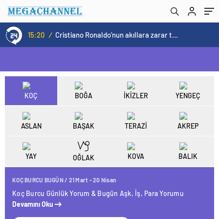
15:20
/
Cristiano Ronaldo’nun akıllara zarar tüm kariyerinin istatistiğini çıkardık !
KOÇ
BOĞA
İKİZLER
YENGEÇ
ASLAN
BAŞAK
TERAZİ
AKREP
YAY
KOVA
BALIK
OĞLAK
KOÇ BURCU BUGÜN / 21 Mart - 20 Nisan
Koç Burcu Günlük Yorum & Bugün Aşk, İş, Para Yorumu
Devamını Oku