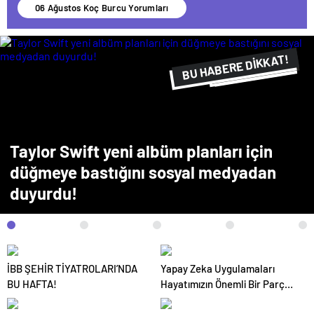
06 Ağustos Koç Burcu Yorumları
BU HABERE DİKKAT!
FLAŞ FLAŞ...
SON DAKİKA
Taylor Swift yeni albüm planları için
düğmeye bastığını sosyal medyadan
duyurdu!
İBB ŞEHİR TİYATROLARI’NDA
Yapay Zeka Uygulamaları
BU HAFTA!
Hayatımızın Önemli Bir Parçası
Haline Geliyor