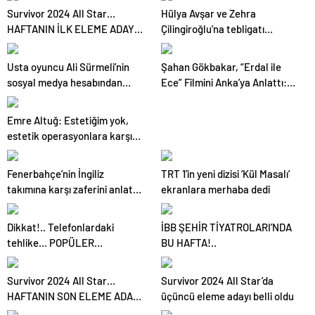
Survivor 2024 All Star…
Hülya Avşar ve Zehra
HAFTANIN İLK ELEME ADAYI
Çilingiroğlu’na tebligatı
BELİ OLDU, HAKAN NASIL
dağıtan kurye hakkında dava
YAKALANDI?
açıldı
Usta oyuncu Ali Sürmeli’nin
Şahan Gökbakar, “Erdal ile
sosyal medya hesabından
Ece” Filmini Anka’ya Anlattı:
yapılan paylaşımlarla ilgili
“İzlediği Zaman Herkesin ‘Biz
açıklama
de Böyleyiz, Sen de Böylesin’
Emre Altuğ: Estetiğim yok,
Diyeceği Bir Hikâye”
estetik operasyonlara karşı
değilim
Fenerbahçe’nin İngiliz
TRT 1’in yeni dizisi ‘Kül Masalı’
takımına karşı zaferini anlatan
ekranlara merhaba dedi
film galası yapıldı
Dikkat!.. Telefonlardaki
İBB ŞEHİR TİYATROLARI’NDA
tehlike… POPÜLER
BU HAFTA!..
UYGULAMALAR
HAKKINIZDAKİ HERŞEYİ
Survivor 2024 All Star…
Survivor 2024 All Star’da
TOPLUYOR!..
HAFTANIN SON ELEME ADAYI
üçüncü eleme adayı belli oldu
BELLİ OLDU!