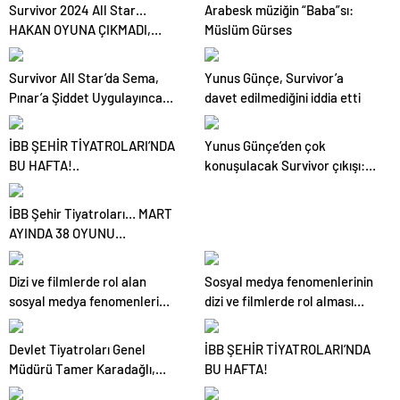
Survivor 2024 All Star…
Arabesk müziğin “Baba”sı:
HAKAN OYUNA ÇIKMADI,
Müslüm Gürses
İKİNCİ ELEME ADAYI KİM
OLDU?
Survivor All Star’da Sema,
Yunus Günçe, Survivor’a
Pınar’a Şiddet Uygulayınca
davet edilmediğini iddia etti
Diskalifiye Edildi
İBB ŞEHİR TİYATROLARI’NDA
Yunus Günçe’den çok
BU HAFTA!..
konuşulacak Survivor çıkışı:
Davet edilmeme rağmen
videolarımdan dolayı beni
İBB Şehir Tiyatroları… MART
almadılar
AYINDA 38 OYUNU
SEYİRCİYLE
BULUŞTURUYOR!
Dizi ve filmlerde rol alan
Sosyal medya fenomenlerinin
sosyal medya fenomenleri
dizi ve filmlerde rol alması
sinema sektöründe kaliteyi
tartışmalara neden oluyor
düşürüyor
Devlet Tiyatroları Genel
İBB ŞEHİR TİYATROLARI’NDA
Müdürü Tamer Karadağlı,
BU HAFTA!
EGEKAF 24’e konuk oldu