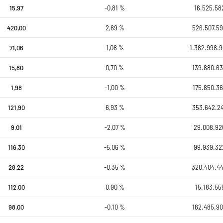
15,97
-0,81 %
16.525.58
420,00
2,69 %
526.507.59
71,06
1,08 %
1.382.998.9
15,80
0,70 %
139.880.63
1,98
-1,00 %
175.850.36
121,90
6,93 %
353.642.24
9,01
-2,07 %
29.008.92
116,30
-5,06 %
99.939.32
28,22
-0,35 %
320.404.4
112,00
0,90 %
15.183.55
98,00
-0,10 %
182.485.90