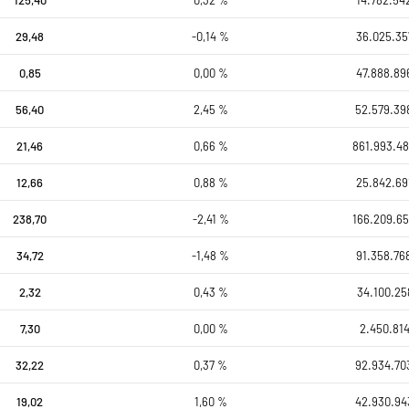
29,48
-0,14 %
36.025.35
0,85
0,00 %
47.888.89
56,40
2,45 %
52.579.39
21,46
0,66 %
861.993.48
12,66
0,88 %
25.842.69
238,70
-2,41 %
166.209.65
34,72
-1,48 %
91.358.76
2,32
0,43 %
34.100.25
7,30
0,00 %
2.450.814
32,22
0,37 %
92.934.70
19,02
1,60 %
42.930.94