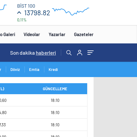
13
BİST 100
850
13798.82
0,11%
13
650
:00
12:00
o Galeri
Videolar
Yazarlar
Gazeteler
14:57
Son dakika
/
haberleri
r
Döviz
Emtia
Kredi
TL)
GÜNCELLEME
0,60
18:10
4,80
18:10
7,33
18:10
2,00
18:10