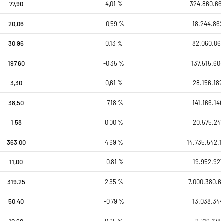
77,90
4,01 %
324.860.6
20,06
-0,59 %
18.244.86
30,96
0,13 %
82.060.86
197,60
-0,35 %
137.515.60
3,30
0,61 %
28.156.18
38,50
-7,18 %
141.166.14
1,58
0,00 %
20.575.24
363,00
4,69 %
14.735.542.
11,00
-0,81 %
19.952.92
319,25
2,65 %
7.000.380.6
50,40
-0,79 %
13.038.34
10,60
0,95 %
2.719.178