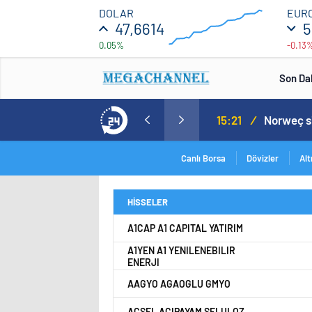
47.7
DOLAR
EUR
47,6614
5
0.05%
-0.13
46.5
00:00
00:00
Son Da
Norweç silahlı kuvvetleri kadınlardan oluşan özel kuvvetler eğitimlerini başlattı.
15:20
/
Canlı Borsa
Dövizler
Alt
HİSSELER
A1CAP A1 CAPITAL YATIRIM
A1YEN A1 YENILENEBILIR
ENERJI
AAGYO AGAOGLU GMYO
ACSEL ACIPAYAM SELULOZ