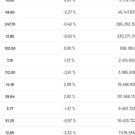
49,60
-2,27 %
45.147.83
247,70
-0,40 %
265.292.39
13,85
-0,50 %
230.271.11
102,50
0,00 %
696.180,
7,16
1,27 %
2.410.932
112,00
-2,61 %
3.085.919
14,16
2,09 %
16.466.82
38,64
2,82 %
101.568.13
3,77
-1,31 %
9.463.723
51,25
-0,97 %
16.420.72
12,65
-2,32 %
7.476.555