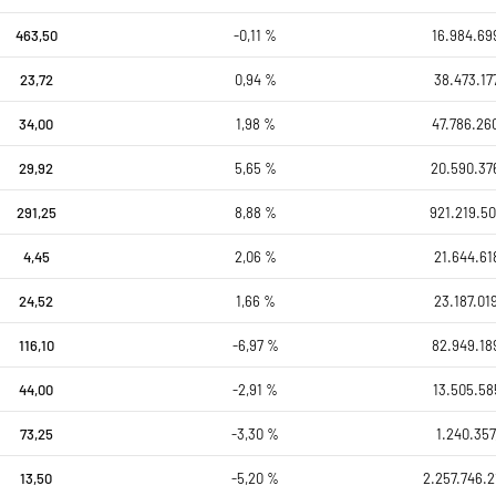
463,50
-0,11 %
16.984.69
23,72
0,94 %
38.473.17
34,00
1,98 %
47.786.26
29,92
5,65 %
20.590.37
291,25
8,88 %
921.219.50
4,45
2,06 %
21.644.61
24,52
1,66 %
23.187.01
116,10
-6,97 %
82.949.18
44,00
-2,91 %
13.505.58
73,25
-3,30 %
1.240.357
13,50
-5,20 %
2.257.746.2