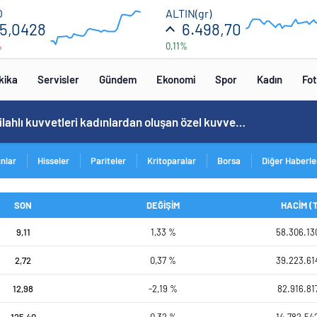
55.2
6600
O
ALTIN(gr)
5,0428
6.498,70
%
0,11%
52.8
5400
00:00
00:00
00:00
00
kika
Servisler
Gündem
Ekonomi
Spor
Kadın
Fot
Cristiano Ronaldo’nun akıllara zarar tüm kariyerinin istatistiğini çıkardık !
ınlar
Hisseler
Pariteler
Kritoparalar
Borsa
Diğer Haberle
SON
DEĞİŞİM
HACİM (
9,11
1,33 %
58.306.13
2,72
0,37 %
39.223.61
12,98
-2,19 %
82.916.81
125,40
0,32 %
14.782.54