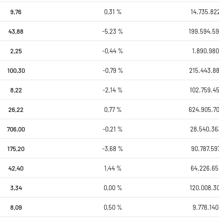
9,76
0,31 %
14.735.82
43,88
-5,23 %
199.594.59
2,25
-0,44 %
1.890.980
100,30
-0,79 %
215.443.88
8,22
-2,14 %
102.759.45
26,22
0,77 %
624.905.7
706,00
-0,21 %
28.540.36
175,20
-3,68 %
90.787.59
42,40
1,44 %
64.226.65
3,34
0,00 %
120.008.30
8,09
0,50 %
9.778.140