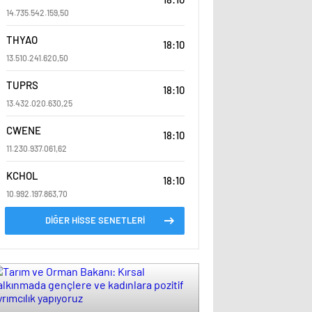
14.735.542.159,50
THYAO
18:10
13.510.241.620,50
TUPRS
18:10
13.432.020.630,25
CWENE
18:10
11.230.937.061,62
KCHOL
18:10
10.992.197.863,70
DİĞER HİSSE SENETLERİ