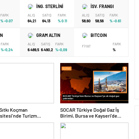
İNG. STERLİNİ
İSV. FRANGI
FARK
ALIŞ
SATIŞ
FARK
ALIŞ
SATIŞ
FARK
% -0.07
64,21
64,13
% 0.11
58,60
58,56
% -0.61
IN
GRAM ALTIN
BITCOIN
FARK
ALIŞ
SATIŞ
FARK
FARK
FİYAT
%-0,24
6.489,5
6.490,2
%-0,09
%
Sıtkı Koçman
SOCAR Türkiye Doğal Gaz İş
sitesi’nde Turizm
Birimi, Bursa ve Kayseri’de
ü ve Öğrenciler Buluştu
Şebeke Uzunluğunu Artıracak