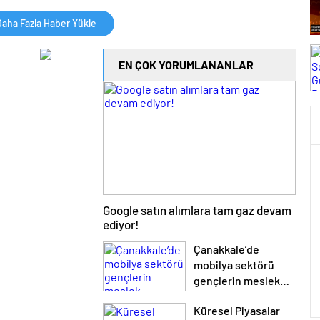
di
aha Fazla Haber Yükle
EN ÇOK YORUMLANANLAR
Google satın alımlara tam gaz devam
ediyor!
Çanakkale’de
mobilya sektörü
gençlerin meslek
liselerine
Küresel Piyasalar
yönelmesini istiyor