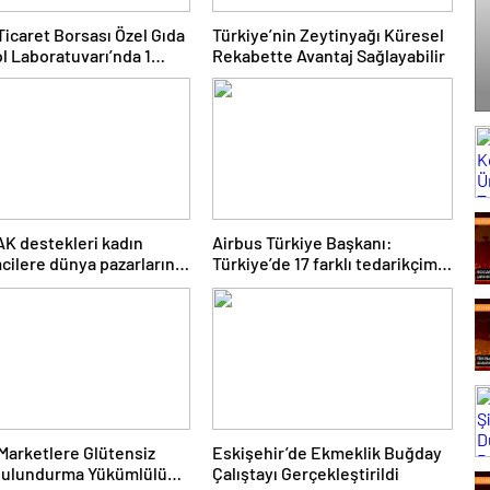
Ticaret Borsası Özel Gıda
Türkiye’nin Zeytinyağı Küresel
l Laboratuvarı’nda 1
Rekabette Avantaj Sağlayabilir
4 Bin 180 Zeytinyağı
 Gerçekleştirildi
K destekleri kadın
Airbus Türkiye Başkanı:
mcilere dünya pazarlarının
Türkiye’de 17 farklı tedarikçimiz
ını açıyor
bulunuyor
 Marketlere Glütensiz
Eskişehir’de Ekmeklik Buğday
Bulundurma Yükümlülüğü
Çalıştayı Gerçekleştirildi