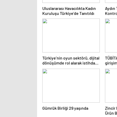
Uluslararası Havacılıkta Kadın
Aydın 
Kuruluşu Türkiye’de Tanıtıldı
Kontro
Yılda 
Analizi
Türkiye’nin oyun sektörü, dijital
TÜBİTA
dönüşümde rol alarak istihdamı
girişi
artırdı
kapılar
Gümrük Birliği 29 yaşında
Zincir
Ürün 