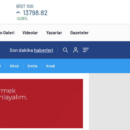
BİST 100
13798.82
-0,09%
o Galeri
Videolar
Yazarlar
Gazeteler
Son dakika
haberleri
r
Döviz
Emtia
Kredi