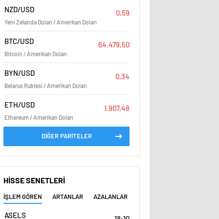
NZD/USD
0,59
Yeni Zelanda Doları / Amerikan Doları
BTC/USD
64.479,50
Bitcoin / Amerikan Doları
BYN/USD
0,34
Belarus Rublesi / Amerikan Doları
ETH/USD
1.907,48
Ethereum / Amerikan Doları
DİĞER PARİTELER
HİSSE SENETLERİ
İŞLEM GÖREN
ARTANLAR
AZALANLAR
ASELS
18:10