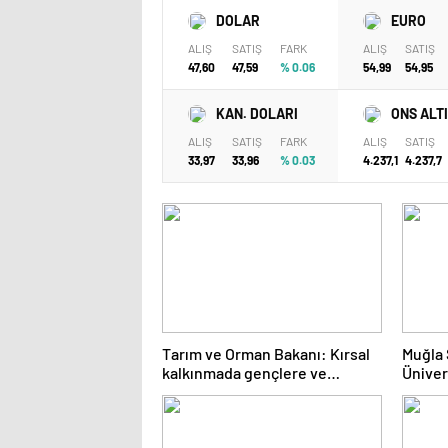
DOLAR
EURO
ALIŞ
SATIŞ
FARK
ALIŞ
SATIŞ
47,60
47,59
% 0.06
54,99
54,95
KAN. DOLARI
ONS ALT
ALIŞ
SATIŞ
FARK
ALIŞ
SATIŞ
33,97
33,96
% 0.03
4.237,1
4.237,7
Tarım ve Orman Bakanı: Kırsal
Muğla 
kalkınmada gençlere ve
Üniver
kadınlara pozitif ayrımcılık
Sektör
yapıyoruz