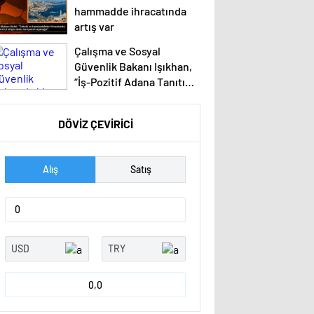
hammadde ihracatında
artış var
Çalışma ve Sosyal
Güvenlik Bakanı Işıkhan,
“İş-Pozitif Adana Tanıtım
Programı”nda konuştu
Açıklaması
DÖVİZ ÇEVİRİCİ
Alış
Satış
0,0