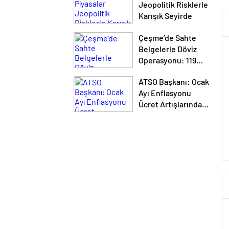
Jeopolitik Risklerle
Karışık Seyirde
Çeşme’de Sahte
Belgelerle Döviz
Operasyonu: 119
Şirket Adına 210
ATSO Başkanı: Ocak
Nakit Beyannamesi
Ayı Enflasyonu
Dolduruldu
Ücret Artışlarından
Kaynaklanıyor