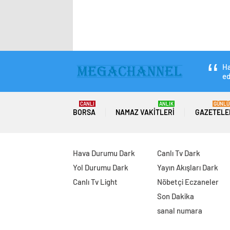
Ha
ed
CANLI
ANLIK
GÜNLÜ
BORSA
NAMAZ VAKITLERI
GAZETELE
Hava Durumu Dark
Canlı Tv Dark
Yol Durumu Dark
Yayın Akışları Dark
Canlı Tv Light
Nöbetçi Eczaneler
Son Dakika
sanal numara