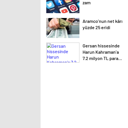
zam
Aramco’nun net kârı
yüzde 25 eridi
Gersan hissesinde
Harun Kahraman’a
7.2 milyon TL para
cezası