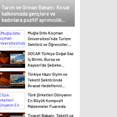
Tarım ve Orman Bakanı: Kırsal
kalkınmada gençlere ve
kadınlara pozitif ayrımcılık
yapıyoruz
Muğla Sıtkı Koçman
Üniversitesi’nde Turizm
Sektörü ve Öğrenciler
Buluştu
SOCAR Türkiye Doğal Gaz
İş Birimi, Bursa ve
Kayseri’de Şebeke
Uzunluğunu Artıracak
Türkiye Hazır Giyim ve
Tekstil Sektöründe
İhracat Hedeflerini
Açıkladı
Türk Şirketleri Dünyanın
En Büyük Kompozit
Malzemeler Fuarında
Ticaret Bakanı: Tekstil ve