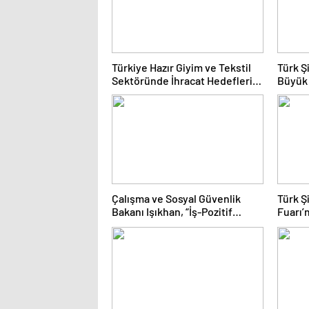
Türkiye Hazır Giyim ve Tekstil
Türk Ş
Sektöründe İhracat Hedeflerini
Büyük
Açıkladı
Fuarı
Çalışma ve Sosyal Güvenlik
Türk Ş
Bakanı Işıkhan, “İş-Pozitif
Fuarı’
Adana Tanıtım Programı”nda
Değerl
konuştu Açıklaması
Çözüml