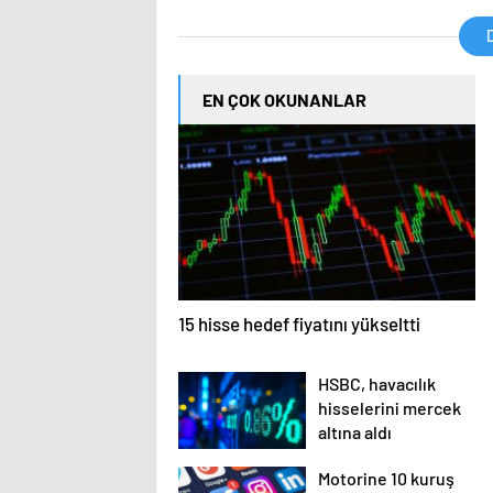
Getiril
D
EN ÇOK OKUNANLAR
15 hisse hedef fiyatını yükseltti
HSBC, havacılık
hisselerini mercek
altına aldı
Motorine 10 kuruş