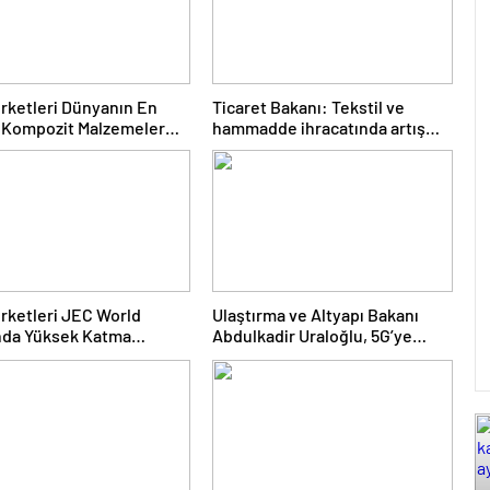
irketleri Dünyanın En
Ticaret Bakanı: Tekstil ve
 Kompozit Malzemeler
hammadde ihracatında artış
nda
var
irketleri JEC World
Ulaştırma ve Altyapı Bakanı
nda Yüksek Katma
Abdulkadir Uraloğlu, 5G’ye
i Mühendislik
2026’da geçileceğini belirtti
erini Sergiliyor