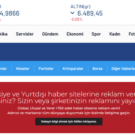
O
ALTIN(gr)
4,9866
6.489,45
%
-0,09%
kika
Servisler
Gündem
Ekonomi
Spor
Kadın
Fot
ınlar
Hisseler
Pariteler
Kritoparalar
Borsa
Diğer Haberle