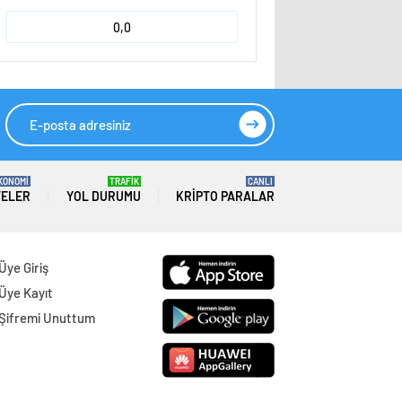
0,0
KONOMİ
TRAFİK
CANLI
TELER
YOL DURUMU
KRIPTO PARALAR
Üye Giriş
Üye Kayıt
Şifremi Unuttum