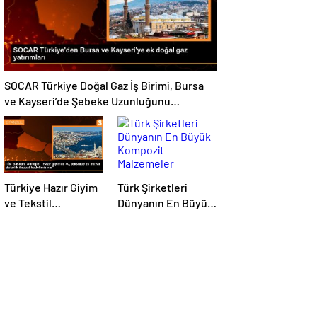
SOCAR Türkiye Doğal Gaz İş Birimi, Bursa
ve Kayseri’de Şebeke Uzunluğunu
Artıracak
Türkiye Hazır Giyim
Türk Şirketleri
ve Tekstil
Dünyanın En Büyük
Sektöründe İhracat
Kompozit
Hedeflerini Açıkladı
Malzemeler
Fuarında