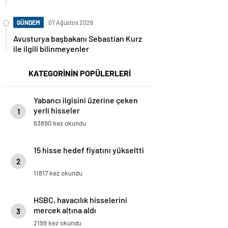
GÜNDEM
07 Ağustos 2026
Avusturya başbakanı Sebastian Kurz
ile ilgili bilinmeyenler
KATEGORİNİN POPÜLERLERİ
Yabancı ilgisini üzerine çeken
yerli hisseler
1
63890 kez okundu
15 hisse hedef fiyatını yükseltti
2
11817 kez okundu
HSBC, havacılık hisselerini
mercek altına aldı
3
2199 kez okundu