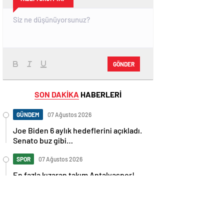
GÖNDER
SON DAKİKA
HABERLERİ
GÜNDEM
07 Ağustos 2026
Joe Biden 6 aylık hedeflerini açıkladı.
Senato buz gibi…
SPOR
07 Ağustos 2026
En fazla kızaran takım Antalyaspor!
Tam 5 futbolcu….
GÜNDEM
07 Ağustos 2026
Norweç silahlı kuvvetleri kadınlardan