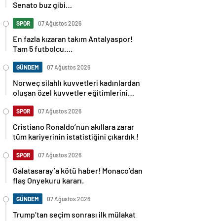
Senato buz gibi…
SPOR
07 Ağustos 2026
En fazla kızaran takım Antalyaspor!
Tam 5 futbolcu….
GÜNDEM
07 Ağustos 2026
Norweç silahlı kuvvetleri kadınlardan
oluşan özel kuvvetler eğitimlerini
başlattı.
SPOR
07 Ağustos 2026
Cristiano Ronaldo’nun akıllara zarar
tüm kariyerinin istatistiğini çıkardık !
SPOR
07 Ağustos 2026
Galatasaray’a kötü haber! Monaco’dan
flaş Onyekuru kararı.
GÜNDEM
07 Ağustos 2026
Trump’tan seçim sonrası ilk mülakat