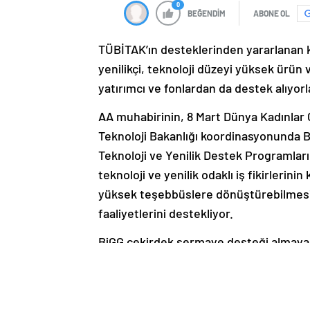
0
BEĞENDİM
ABONE OL
TÜBİTAK’ın desteklerinden yararlanan ka
yenilikçi, teknoloji düzeyi yüksek ürün v
yatırımcı ve fonlardan da destek alıyorl
AA muhabirinin, 8 Mart Dünya Kadınlar G
Teknoloji Bakanlığı koordinasyonunda B
Teknoloji ve Yenilik Destek Programları
teknoloji ve yenilik odaklı iş fikirlerin
yüksek teşebbüslere dönüştürebilmesi i
faaliyetlerini destekliyor.
BiGG çekirdek sermaye desteği almaya h
Kalkınma Bankasınca yürütülen Kadın İ
Programı’na katılabiliyor. Programda, ke
dönüştürme konusunda destek sağlanırken