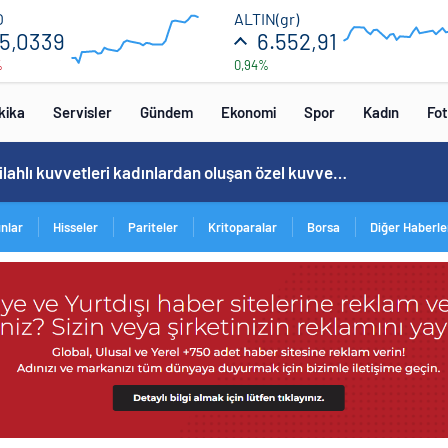
55.2
6600
O
ALTIN(gr)
5,0339
6.552,91
%
0,94%
52.8
5400
00:00
00:00
00:00
00
kika
Servisler
Gündem
Ekonomi
Spor
Kadın
Fot
Norweç silahlı kuvvetleri kadınlardan oluşan özel kuvvetler eğitimlerini başlattı.
15:20
/
ınlar
Hisseler
Pariteler
Kritoparalar
Borsa
Diğer Haberle