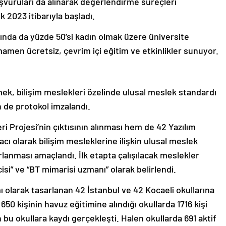
vuruları da alınarak değerlendirme süreçleri
k 2023 itibarıyla başladı.
nda da yüzde 50’si kadın olmak üzere üniversite
men ücretsiz, çevrim içi eğitim ve etkinlikler sunuyor.
irmek, bilişim meslekleri özelinde ulusal meslek standardı
in de protokol imzalandı.
i Projesi’nin çıktısının alınması hem de 42 Yazılım
cı olarak bilişim mesleklerine ilişkin ulusal meslek
zırlanması amaçlandı. İlk etapta çalışılacak meslekler
ricisi” ve “BT mimarisi uzmanı” olarak belirlendi.
ı olarak tasarlanan 42 İstanbul ve 42 Kocaeli okullarına
 650 kişinin havuz eğitimine alındığı okullarda 1716 kişi
n bu okullara kaydı gerçekleşti. Halen okullarda 691 aktif