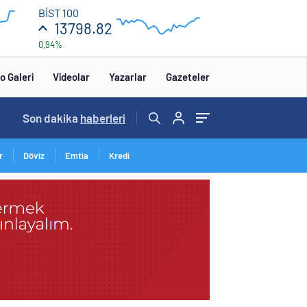
13
BİST 100
850
13798.82
0,94%
13
650
:00
12:00
o Galeri
Videolar
Yazarlar
Gazeteler
Son dakika
haberleri
Cristiano Ronaldo’nun akıllara zarar tüm kariyerinin istatistiğini çıkardık !
14:57
/
r
Döviz
Emtia
Kredi