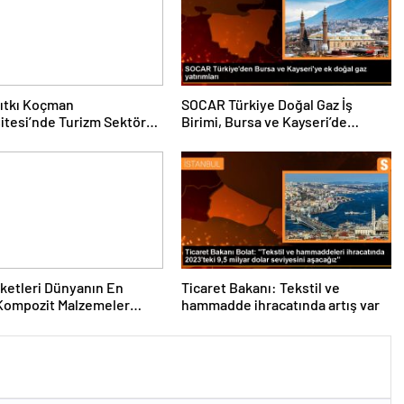
ıtkı Koçman
SOCAR Türkiye Doğal Gaz İş
itesi’nde Turizm Sektörü
Birimi, Bursa ve Kayseri’de
nciler Buluştu
Şebeke Uzunluğunu Artıracak
rketleri Dünyanın En
Ticaret Bakanı: Tekstil ve
Kompozit Malzemeler
hammadde ihracatında artış var
da