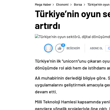
Mega Haber
Ekonomi
Borsa
Türkiye’nin oyun
Türkiye’nin oyun s
artırdı
0
BEĞENDİM
ABONE OL
Türkiye’nin ilk “unicorn”unu çıkaran oyu
dönüşümde rol aldı hem de istihdamı ar
AA muhabirinin derlediği bilgiye göre, Sa
uygulamalarını geliştirmek amacıyla gerç
devam etti.
Milli Teknoloji Hamlesi kapsamında yeni
gençlere yönelik projeleriyle öne çıktı. 