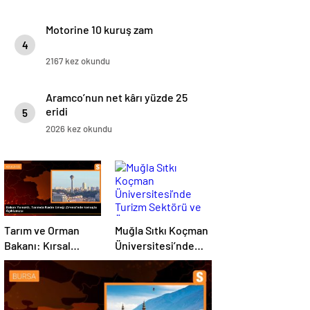
Motorine 10 kuruş zam
4
2167 kez okundu
Aramco’nun net kârı yüzde 25
eridi
5
2026 kez okundu
Tarım ve Orman
Muğla Sıtkı Koçman
Bakanı: Kırsal
Üniversitesi’nde
kalkınmada
Turizm Sektörü ve
gençlere ve
Öğrenciler Buluştu
kadınlara pozitif
ayrımcılık yapıyoruz