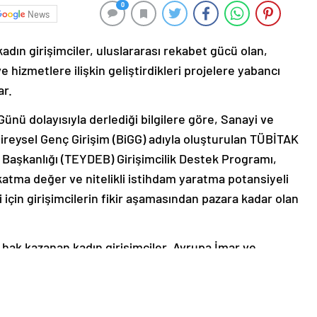
0
News
dın girişimciler, uluslararası rekabet gücü olan,
e hizmetlere ilişkin geliştirdikleri projelere yabancı
ar.
ünü dolayısıyla derlediği bilgilere göre, Sanayi ve
ireysel Genç Girişim (BiGG) adıyla oluşturulan TÜBİTAK
 Başkanlığı (TEYDEB) Girişimcilik Destek Programı,
in katma değer ve nitelikli istihdam yaratma potansiyeli
çin girişimcilerin fikir aşamasından pazara kadar olan
ak kazanan kadın girişimciler, Avrupa İmar ve
şletmelerine Finansman ve Danışmanlık Desteği
ndilerine atanan kadın mentörle iş fikrini ticari değere
 farklı teşvik ve ödül mekanizmalarıyla ilgili bilgi