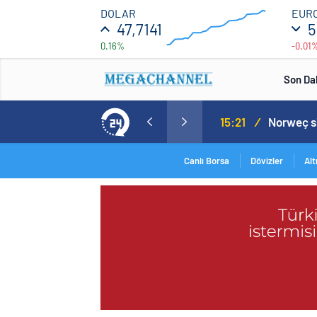
47.7
DOLAR
EUR
47,7141
5
0.16%
-0.01
46.5
00:00
00:00
Son Da
15:21
/
Canlı Borsa
Dövizler
Alt