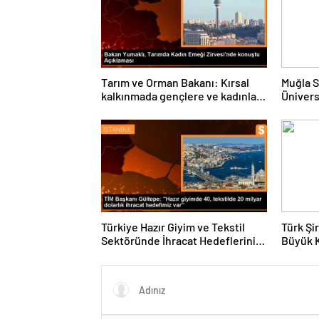
Tarım ve Orman Bakanı: Kırsal
Muğla S
kalkınmada gençlere ve kadınlara
Ünivers
pozitif ayrımcılık yapıyoruz
ve Öğre
Türkiye Hazır Giyim ve Tekstil
Türk Şi
Sektöründe İhracat Hedeflerini
Büyük 
Açıkladı
Fuarın