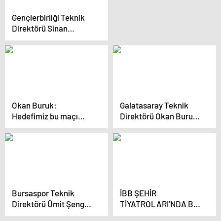
Gençlerbirliği Teknik
Direktörü Sinan
Kaloğlu, Eryaman
Stadı’nın zemini
hakkında
manipülasyon
yapıldığını iddia etti
Okan Buruk:
Galatasaray Teknik
Hedefimiz bu maçı
Direktörü Okan Buruk:
kazanarak bir sonraki
Hedefimiz bu maçı
maçın avantajını
kazanarak bir sonraki
yakalamak
maç için avantaj
yakalamak
Bursaspor Teknik
İBB ŞEHİR
Direktörü Ümit Şengül:
TİYATROLARI’NDA BU
‘Taraftarımız bize
HAFTA!..