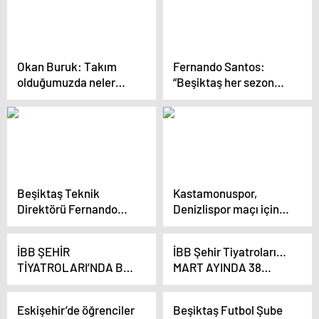
Okan Buruk: Takım
Fernando Santos:
olduğumuzda neler
“Beşiktaş her sezon
yapabileceğimizi
kupa kazanmak için
gösteriyoruz
oynar” -1-
Beşiktaş Teknik
Kastamonuspor,
Direktörü Fernando
Denizlispor maçı için
Santos sabır istedi
hazırlıklarını
Açıklaması
sürdürüyor
İBB ŞEHİR
İBB Şehir Tiyatroları…
TİYATROLARI’NDA BU
MART AYINDA 38
HAFTA!..
OYUNU SEYİRCİYLE
BULUŞTURUYOR!
Eskişehir’de öğrenciler
Beşiktaş Futbol Şube