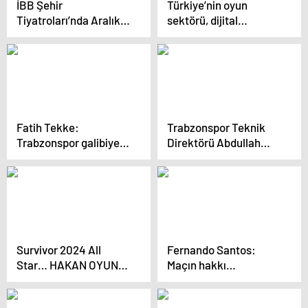
İBB Şehir
Türkiye’nin oyun
Tiyatroları’nda Aralık
sektörü, dijital
ayında 33 oyun var
dönüşümde rol alarak
istihdamı artırdı
Fatih Tekke:
Trabzonspor Teknik
Trabzonspor galibiyeti
Direktörü Abdullah
bizim için çok
Avcı: “Şanssızlıkların
değerliydi
hepsini maçta yaşadık”
Survivor 2024 All
Fernando Santos:
Star… HAKAN OYUNA
Maçın hakkı
ÇIKMADI, İKİNCİ ELEME
beraberlikti
ADAYI KİM OLDU?