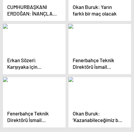
CUMHURBAŞKANI
Okan Buruk: Yarın
ERDOĞAN: İNANÇLAR
farklı bir maç olacak
VE SEMBOLLER
ÜZERİNDEN PİS BİR
OYUN
OYNANMAKTADIR-1
Erkan Sözeri:
Fenerbahçe Teknik
Karşıyaka için
Direktörü İsmail
şampiyonluk
Kartal: Rakip sürekli
hedefliyoruz
kendini yere atarak
hızımızı kesmeye
çalıştı
Fenerbahçe Teknik
Okan Buruk:
Direktörü İsmail
‘Kazanabileceğimiz bir
Kartal: ‘Fred’e şans
maçtı’
vereceğiz’