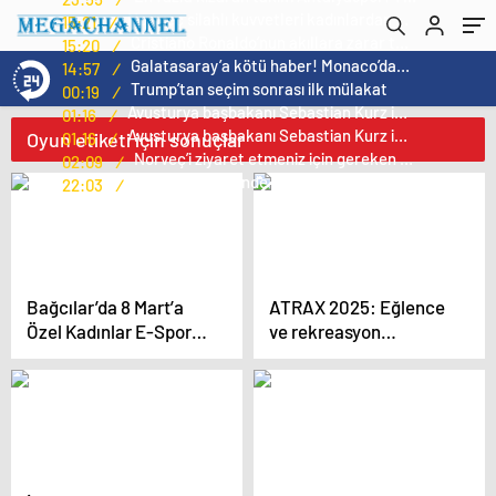
Norweç silahlı kuvvetleri kadınlardan oluşan özel kuvvetler eğitimlerini başlattı.
15:21
/
Cristiano Ronaldo’nun akıllara zarar tüm kariyerinin istatistiğini çıkardık !
15:20
/
Galatasaray’a kötü haber! Monaco’dan flaş Onyekuru kararı.
14:57
/
Trump’tan seçim sonrası ilk mülakat
00:19
/
Avusturya başbakanı Sebastian Kurz ile ilgili bilinmeyenler
01:16
/
Avusturya başbakanı Sebastian Kurz ile ilgili bilinmeyenler
Oyun etiketi için sonuçlar
01:16
/
Norveç’i ziyaret etmeniz için gereken 25 sebep
02:09
/
Kış Alışverişlerinde Tasarruf Etmenin Yolları
22:03
/
Bağcılar’da 8 Mart’a
ATRAX 2025: Eğlence
Özel Kadınlar E-Spor
ve rekreasyon
Turnuvası
sektörünün büyük
buluşması devam
ediyor!