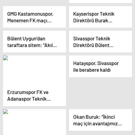
Sektörü Raporunu
Yayımladı
GMG Kastamonuspor,
Kayserispor Teknik
Menemen FK maçı
Direktörü Burak
öncesi hazırlıklarını
Yılmaz: ‘Sadece 3
sürdürüyor
puanın değil, 1 puanın
Bülent Uygun’dan
Sivasspor Teknik
da çok değerli olduğu
taraftara sitem: “Akıl
Direktörü Bülent
haftalara girdik’
vermeyi bırakın”
Uygun Taraftarlara
Sitem Etti
Hatayspor, Sivasspor
ile berabere kaldı
Erzurumspor FK ve
Adanaspor Teknik
Direktörleri Maç
Sonrası Açıklamalarda
Okan Buruk: “İkinci
Bulundu
maç için avantajımız
oldu”