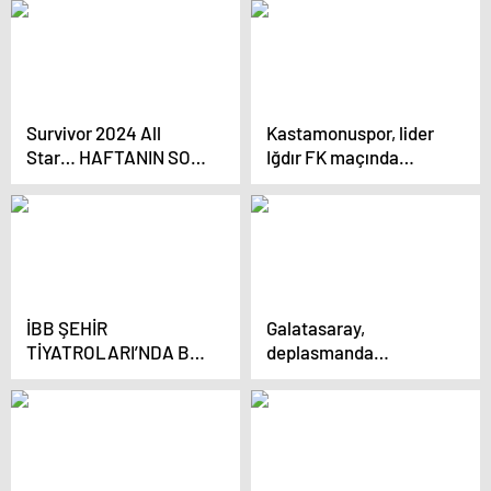
inansın, desteklesin’
Survivor 2024 All
Kastamonuspor, lider
Star… HAFTANIN SON
Iğdır FK maçında
ELEME ADAYI BELLİ
galibiyet hedefliyor
OLDU!
İBB ŞEHİR
Galatasaray,
TİYATROLARI’NDA BU
deplasmanda
HAFTA!
Samsunspor’u 2-0
mağlup etti