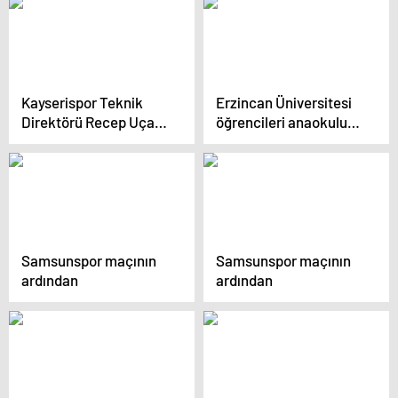
Bir Rekabet Var
Kayserispor Teknik
Erzincan Üniversitesi
Direktörü Recep Uçar:
öğrencileri anaokulu
‘Üzgünüm, hedefimiz
öğrencilerine masal
puan almaktı’
anlatıyor
Samsunspor maçının
Samsunspor maçının
ardından
ardından