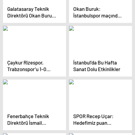
Galatasaray Teknik
Okan Buruk:
Direktörü Okan Buruk,
İstanbulspor maçında
sağ bek ve sol bek
daha iyi olmamız
transferleri için acele
gerekiyordu
ettiklerini söyledi
Çaykur Rizespor,
İstanbul’da Bu Hafta
Trabzonspor’u 1-0
Sanat Dolu Etkinlikler
Mağlup Etti
Fenerbahçe Teknik
SPOR Recep Uçar:
Direktörü İsmail
Hedefimiz puan
Kartal: Takımda Tatlı
almaktı, başaramadık