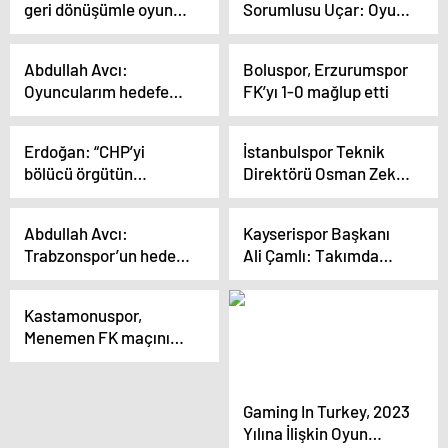
geri dönüşümle oyun
Sorumlusu Uçar: Oyun
üretiyor
anlamında gelişme var
ancak daha iyi
Abdullah Avcı:
Boluspor, Erzurumspor
oynamalıyız
Oyuncularım hedefe
FK’yı 1-0 mağlup etti
doğru gitmemize
yardımcı oluyor
Erdoğan: “CHP’yi
İstanbulspor Teknik
bölücü örgütün
Direktörü Osman Zeki
güdümündeki DEM’in
Korkmaz: Türk
oyuncağı haline
futboluna kalite
Abdullah Avcı:
Kayserispor Başkanı
dönüştürenler utansın”
katacak bir oyun
Trabzonspor’un hedefi
Ali Çamlı: Takımda
üretmeye çalışıyoruz
üçüncülük,
işler yoluna girmeye
dördüncülük ve
başladı
Kastamonuspor,
Türkiye Kupası
Menemen FK maçının
hazırlıklarını
sürdürüyor
Gaming In Turkey, 2023
Yılına İlişkin Oyun