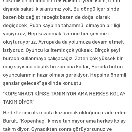
sakatlık anlamında bir tek Hakim Ziyech kaldı. Onun
dışında sakatlık sıkıntımız yok. Bu döngü içerisinde
bazen biz değiştireceğiz bazen de doğal olarak
değişecek. Puan kaybına tahammül olmayan bir ligi
yaşıyoruz. Hep kazanmak üzerine her şeyimizi
oluşturuyoruz. Avrupa’da da yolumuza devam etmek
istiyoruz. Oyuncu kalitemiz çok yüksek. Birçok şeyi
burada kullanmaya çalışacağız. Zaten çok yüksek bir
maç sayısına ulaştık bu zamana kadar. Burada bütün
oyuncularımın hazır olması gerekiyor. Hepsine önemli
şanslar gelecek” şeklinde konuştu.
“KOPENHAG’I KİMSE TANIMIYOR AMA HERKES KOLAY
TAKIM DİYOR”
Hedeflerinin ilk maçta kazanmak olduğunu ifade eden
Buruk, “Kopenhag’ı kimse tanımıyor ama herkes kolay
takım diyor. Oynadıktan sonra görüyorsunuz ve