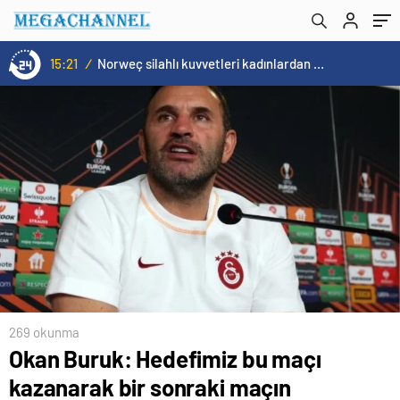
maç için avantaj yakalamak
15:21
/
Norweç silahlı kuvvetleri kadınlardan oluşan özel kuvvetler eğitimlerini başlattı.
269 okunma
Okan Buruk: Hedefimiz bu maçı
kazanarak bir sonraki maçın