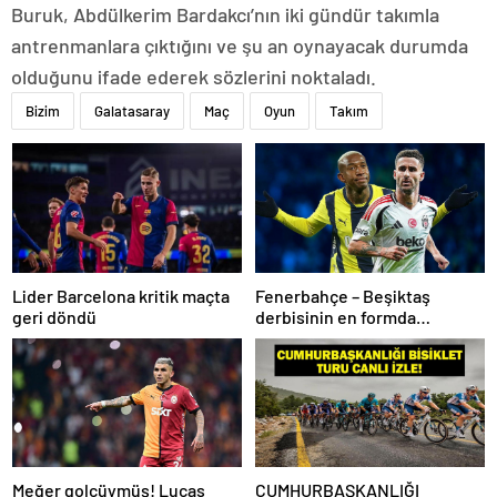
Buruk, Abdülkerim Bardakcı’nın iki gündür takımla
antrenmanlara çıktığını ve şu an oynayacak durumda
olduğunu ifade ederek sözlerini noktaladı.
Bizim
Galatasaray
Maç
Oyun
Takım
Lider Barcelona kritik maçta
Fenerbahçe – Beşiktaş
geri döndü
derbisinin en formda
ayakları: Anderson Talisca ve
Rafa Silva
Meğer golcüymüş! Lucas
CUMHURBAŞKANLIĞI