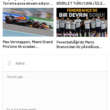
Torreira şova devam ediyor…
BİSİKLET TURU CANLI İZLE:
Cumhurbaşkanlığı Bisiklet
Yarışı Hangi Kanalda? İşte
İzmir Bisiklet Yarışı Bilgileri…
Max Verstappen, Miami Grand
FenerbahÃ§e’de Mario
Prix’sine ilk sıradan
Branco’dan iki yÄ±ldÄ±za
başlayacak
veda mesajÄ±: “Gelecek
sezon yoksunuz”
En az 10 karakter gerekli