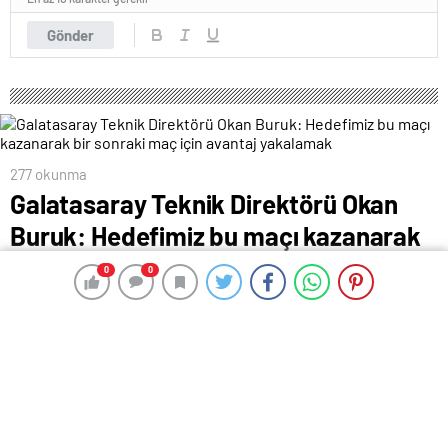
Gönder
277 okunma
Galatasaray Teknik Direktörü Okan
Buruk: Hedefimiz bu maçı kazanarak
bir sonraki maç için avantaj
0
0
0
0
yakalamak
17 Şubat 2024 00:42
ABONE OL
News
Galatasaray Teknik Direktörü Okan Buruk, Sparta
Prag’ın iyi ve zor bir rakip olduğunu belirterek,
“Hedefimiz bu maçı kazanarak bir sonraki maç için