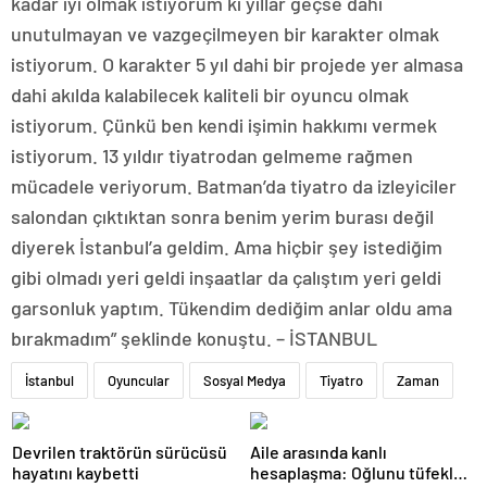
kadar iyi olmak istiyorum ki yıllar geçse dahi
unutulmayan ve vazgeçilmeyen bir karakter olmak
istiyorum. O karakter 5 yıl dahi bir projede yer almasa
dahi akılda kalabilecek kaliteli bir oyuncu olmak
istiyorum. Çünkü ben kendi işimin hakkımı vermek
istiyorum. 13 yıldır tiyatrodan gelmeme rağmen
mücadele veriyorum. Batman’da tiyatro da izleyiciler
salondan çıktıktan sonra benim yerim burası değil
diyerek İstanbul’a geldim. Ama hiçbir şey istediğim
gibi olmadı yeri geldi inşaatlar da çalıştım yeri geldi
garsonluk yaptım. Tükendim dediğim anlar oldu ama
bırakmadım” şeklinde konuştu. – İSTANBUL
İstanbul
Oyuncular
Sosyal Medya
Tiyatro
Zaman
Devrilen traktörün sürücüsü
Aile arasında kanlı
hayatını kaybetti
hesaplaşma: Oğlunu tüfekle