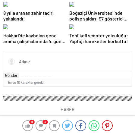
öldürdü!
8 yılla aranan zehir taciri
Boğaziçi Üniversitesi’nde
yakalandı!
polise saldırı: 97 gösterici
gözaltında
Hakkari’de kaybolan genci
Tehlikeli scooter yolculuğu:
arama çalışmalarında 4. gün:
Yaptığı hareketler korkuttu!
Dalgıç polislerden birinin
omzu çıktı!
Gönder
En az 10 karakter gerekli
HABER
0
0