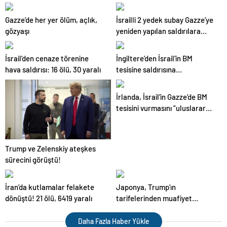
Gazze’de her yer ölüm, açlık,
İsrailli 2 yedek subay Gazze’ye
gözyaşı
yeniden yapılan saldırılara
katılmayı reddetti: “Kırmızı
çizgi aşıldı”
İsrail’den cenaze törenine
İngiltere’den İsrail’in BM
hava saldırısı: 16 ölü, 30 yaralı
tesisine saldırısına
soruşturma talebi
İrlanda, İsrail’in Gazze’de BM
tesisini vurmasını “uluslararası
hukukun ihlali” olarak niteledi
Trump ve Zelenskiy ateşkes
sürecini görüştü!
İran’da kutlamalar felakete
Japonya, Trump’ın
dönüştü! 21 ölü, 6419 yaralı
tarifelerinden muafiyet
konusunda ABD ile anlaşmaya
varamadı
Daha Fazla Haber Yükle