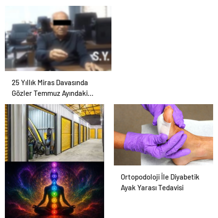
25 Yıllık Miras Davasında
Gözler Temmuz Ayındaki
Karar Duruşmasına Çevrildi
Eşya Depolama ile Ev
Ortopodoloji İle Diyabetik
Eşyalarınızı Güvenle
Ayak Yarası Tedavisi
Saklayın