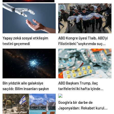
Zihnin Gizemli Sınırları ve
Ötesi : Nasılnedir.com
Yapay zekâ sosyal etkileşim
ABD Kongre üyesi Tlaib, ABD’yi
testini geçemedi
Filistin’deki “soykırımda suç
ortağı” olmakla itham etti
Bin yıldızlık aile galaksiye
ABD Başkanı Trump, ilaç
saçıldı: Bilim insanları şaşkın
tarifelerini iki hafta içinde
açıklayacağını söyledi
Google’a bir darbe de
Japonya’dan: Rekabet kurulu
faaliyeti durdurdu!