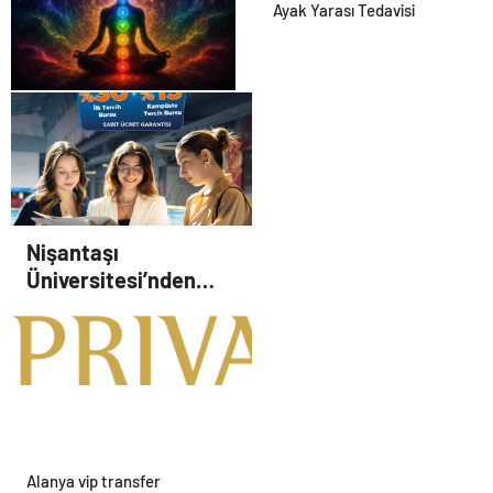
Eşyalarınızı Güvenle
Ayak Yarası Tedavisi
Saklayın
Zihnin Gizemli Sınırları ve
Ötesi : Nasılnedir.com
Nişantaşı
Üniversitesi’nden
2026 YKS Adaylarına
Çifte Güvence: Sabit
Ücret ve Kesintisiz
Burs
Alanya vip transfer