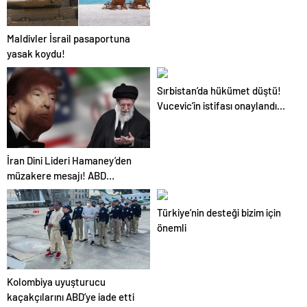
Maldivler İsrail pasaportuna
yasak koydu!
Sırbistan’da hükümet düştü!
Vucevic’in istifası onaylandı…
İran Dini Lideri Hamaney’den
müzakere mesajı! ABD
sessizliği bozuldu
Türkiye’nin desteği bizim için
önemli
Kolombiya uyuşturucu
kaçakçılarını ABD’ye iade etti