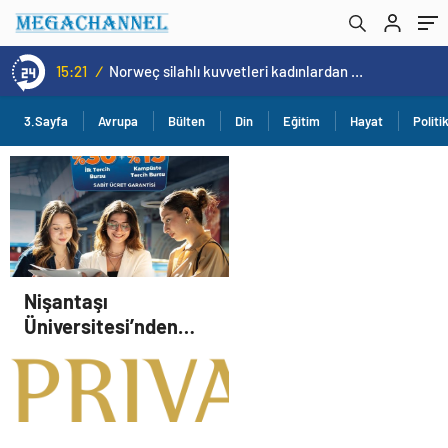
15:21
/
Norweç silahlı kuvvetleri kadınlardan oluşan özel kuvvetler eğitimlerini başlattı.
3.Sayfa
Avrupa
Bülten
Din
Eğitim
Hayat
Politi
Nişantaşı
Üniversitesi’nden
2026 YKS Adaylarına
Çifte Güvence: Sabit
Ücret ve Kesintisiz
Burs