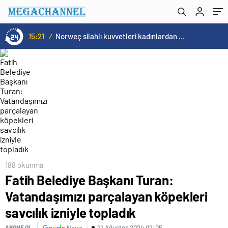
15:21
/
Norweç silahlı kuvvetleri kadınlardan oluşan özel kuvvetler eğitimlerini başlattı.
188 okunma
Fatih Belediye Başkanı Turan:
Vatandaşımızı parçalayan köpekleri
savcılık izniyle topladık
21 Ağustos 2024 02:05
ABONE OL
News