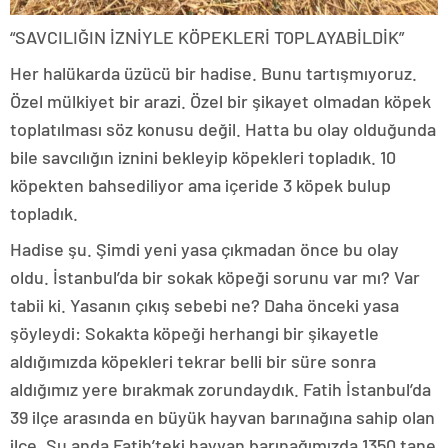
“SAVCILIĞIN İZNİYLE KÖPEKLERİ TOPLAYABİLDİK”
Her halükarda üzücü bir hadise. Bunu tartışmıyoruz.
Özel mülkiyet bir arazi. Özel bir şikayet olmadan köpek
toplatılması söz konusu değil. Hatta bu olay olduğunda
bile savcılığın iznini bekleyip köpekleri topladık. 10
köpekten bahsediliyor ama içeride 3 köpek bulup
topladık.
Hadise şu. Şimdi yeni yasa çıkmadan önce bu olay
oldu. İstanbul’da bir sokak köpeği sorunu var mı? Var
tabii ki. Yasanın çıkış sebebi ne? Daha önceki yasa
şöyleydi: Sokakta köpeği herhangi bir şikayetle
aldığımızda köpekleri tekrar belli bir süre sonra
aldığımız yere bırakmak zorundaydık. Fatih İstanbul’da
39 ilçe arasında en büyük hayvan barınağına sahip olan
ilçe. Şu anda Fatih’teki hayvan barınağımızda 1350 tane