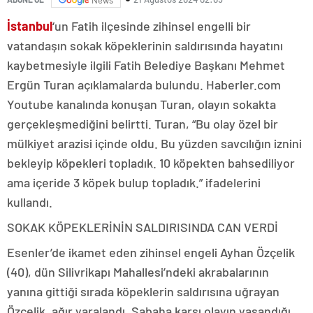
İstanbul
‘un Fatih ilçesinde zihinsel engelli bir
vatandaşın sokak köpeklerinin saldırısında hayatını
kaybetmesiyle ilgili Fatih Belediye Başkanı Mehmet
Ergün Turan açıklamalarda bulundu. Haberler.com
Youtube kanalında konuşan Turan, olayın sokakta
gerçekleşmediğini belirtti. Turan, “Bu olay özel bir
mülkiyet arazisi içinde oldu. Bu yüzden savcılığın iznini
bekleyip köpekleri topladık. 10 köpekten bahsediliyor
ama içeride 3 köpek bulup topladık.” ifadelerini
kullandı.
SOKAK KÖPEKLERİNİN SALDIRISINDA CAN VERDİ
Esenler’de ikamet eden zihinsel engeli Ayhan Özçelik
(40), dün Silivrikapı Mahallesi’ndeki akrabalarının
yanına gittiği sırada köpeklerin saldırısına uğrayan
Özçelik, ağır yaralandı. Sabaha karşı olayın yaşandığı