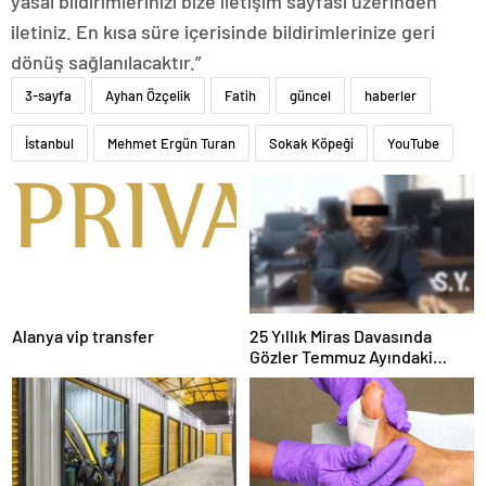
yasal bildirimlerinizi bize iletişim sayfası üzerinden
iletiniz. En kısa süre içerisinde bildirimlerinize geri
dönüş sağlanılacaktır.”
3-sayfa
Ayhan Özçelik
Fatih
güncel
haberler
İstanbul
Mehmet Ergün Turan
Sokak Köpeği
YouTube
Alanya vip transfer
25 Yıllık Miras Davasında
Gözler Temmuz Ayındaki
Karar Duruşmasına Çevrildi