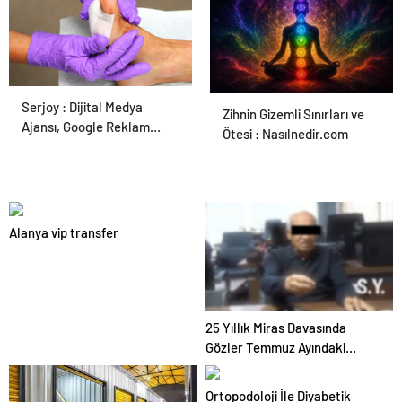
Serjoy : Dijital Medya
Ortopodoloji İle Diyabetik
Zihnin Gizemli Sınırları ve
Ajansı, Google Reklam
Ayak Yarası Tedavisi
Ötesi : Nasılnedir.com
Ajansı, SEO Ajansı ve Web
Tasarım Ajansı
Alanya vip transfer
25 Yıllık Miras Davasında
Gözler Temmuz Ayındaki
Karar Duruşmasına Çevrildi
Ortopodoloji İle Diyabetik