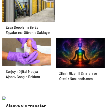
Eşya Depolama ile Ev
Eşyalarınızı Güvenle Saklayın
Serjoy : Dijital Medya
Ortopodoloji İle Diyabetik
Zihnin Gizemli Sınırları ve
Ajansı, Google Reklam
Ayak Yarası Tedavisi
Ötesi : Nasılnedir.com
Ajansı, SEO Ajansı ve Web
Tasarım Ajansı
Alanya vip transfer