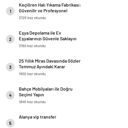
Keçiören Halı Yıkama Fabrikası:
Güvenilir ve Profesyonel
1
Hizmetin Adresi
3725 kez okundu
Eşya Depolama ile Ev
Eşyalarınızı Güvenle Saklayın
2
3160 kez okundu
25 Yıllık Miras Davasında Gözler
Temmuz Ayındaki Karar
3
Duruşmasına Çevrildi
1902 kez okundu
Bahçe Mobilyaları ile Doğru
Seçimi Yapın
4
1845 kez okundu
Alanya vip transfer
5