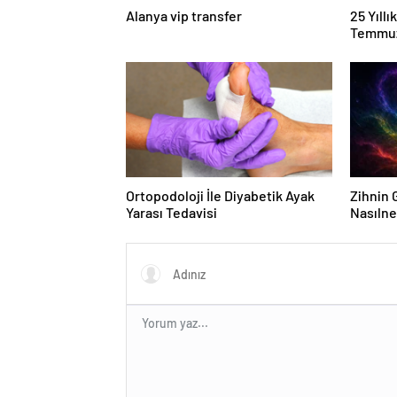
Alanya vip transfer
25 Yıll
Temmuz
Duruşma
Ortopodoloji İle Diyabetik Ayak
Zihnin G
Yarası Tedavisi
Nasılne