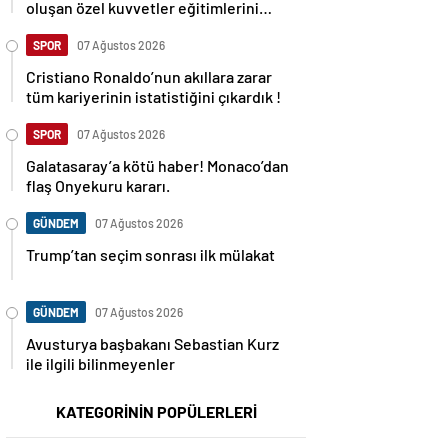
oluşan özel kuvvetler eğitimlerini
başlattı.
SPOR
07 Ağustos 2026
Cristiano Ronaldo’nun akıllara zarar
tüm kariyerinin istatistiğini çıkardık !
SPOR
07 Ağustos 2026
Galatasaray’a kötü haber! Monaco’dan
flaş Onyekuru kararı.
GÜNDEM
07 Ağustos 2026
Trump’tan seçim sonrası ilk mülakat
GÜNDEM
07 Ağustos 2026
Avusturya başbakanı Sebastian Kurz
ile ilgili bilinmeyenler
KATEGORİNİN POPÜLERLERİ