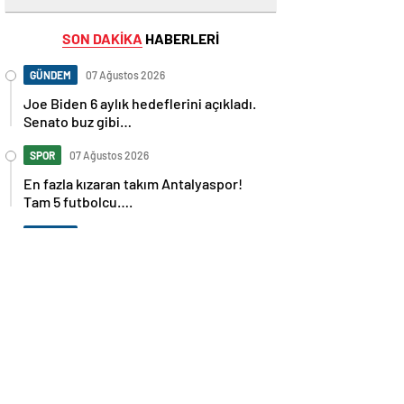
SON DAKİKA
HABERLERİ
GÜNDEM
07 Ağustos 2026
Joe Biden 6 aylık hedeflerini açıkladı.
Senato buz gibi…
SPOR
07 Ağustos 2026
En fazla kızaran takım Antalyaspor!
Tam 5 futbolcu….
GÜNDEM
07 Ağustos 2026
Norweç silahlı kuvvetleri kadınlardan
oluşan özel kuvvetler eğitimlerini
başlattı.
SPOR
07 Ağustos 2026
Cristiano Ronaldo’nun akıllara zarar
tüm kariyerinin istatistiğini çıkardık !
SPOR
07 Ağustos 2026