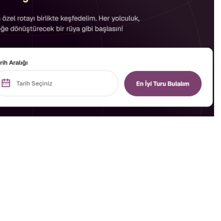
0
News
siz bir deneyim sunar. Bu tur kapsamında, Japonya'nın
yaşam tarzını yakından tanıma fırsatı bulursunuz. Göz
doğal güzellikler, bu gezinin en önemli parçalarını
ehirleri olan
Tokyo
,
Kyoto
,
Osaka
ve
Nara
gibi yerler,
Her biri kendine özgü cazibeleri ve tarihleriyle, bu