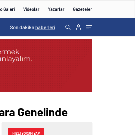
o Galeri
Videolar
Yazarlar
Gazeteler
15:20
Son dakika
/
haberleri
ara Genelinde
HIZLI YORUM YAP