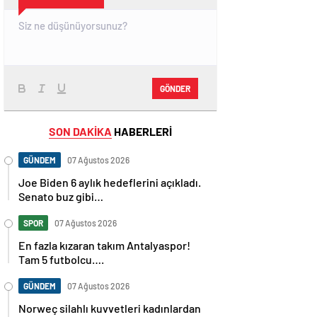
GÖNDER
SON DAKİKA
HABERLERİ
GÜNDEM
07 Ağustos 2026
Joe Biden 6 aylık hedeflerini açıkladı.
Senato buz gibi…
SPOR
07 Ağustos 2026
En fazla kızaran takım Antalyaspor!
Tam 5 futbolcu….
GÜNDEM
07 Ağustos 2026
Norweç silahlı kuvvetleri kadınlardan