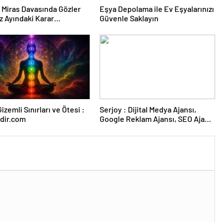
ık Miras Davasında Gözler
Eşya Depolama ile Ev Eşyalarınızı
 Ayındaki Karar
Güvenle Saklayın
sına Çevrildi
izemli Sınırları ve Ötesi :
Serjoy : Dijital Medya Ajansı,
dir.com
Google Reklam Ajansı, SEO Ajansı
ve Web Tasarım Ajansı