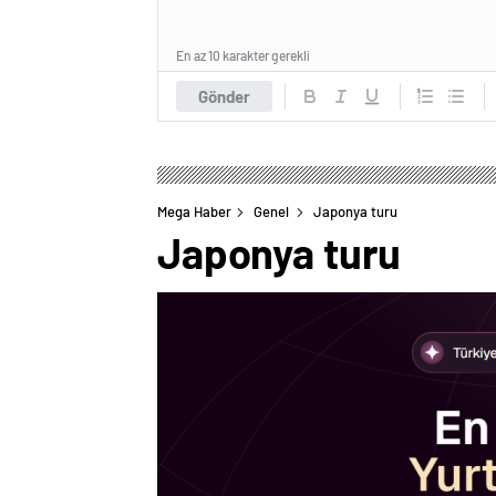
En az 10 karakter gerekli
Gönder
Mega Haber
Genel
Japonya turu
Japonya turu