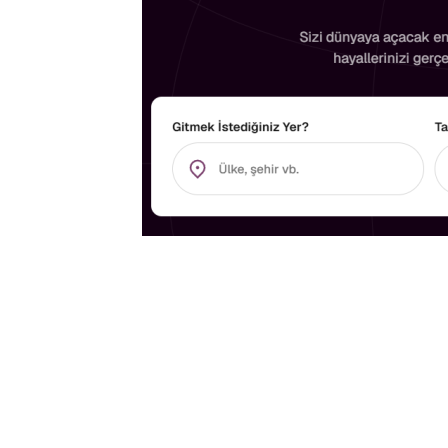
0
BEĞENDİM
ABONE OL
Japonya turu, seyahat severler için eş
zengin kültürü, gelenekleri ve modern 
alıcı tapınaklar, teknolojik şehirler ve 
oluşturur. Ayrıca, Japonya'nın başlıca ş
ziyaretçilerine unutulmaz anlar yaşatır. 