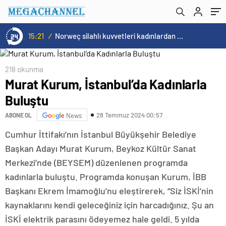
hedefliyor
15:21
/
Norweç silahlı kuvvetleri kadınlardan oluşan özel kuvvetler eğitimlerini başlattı.
218 okunma
Murat Kurum, İstanbul’da Kadınlarla
Buluştu
28 Temmuz 2024 00:57
ABONE OL
News
Cumhur İttifakı’nın İstanbul Büyükşehir Belediye
Başkan Adayı Murat Kurum, Beykoz Kültür Sanat
Merkezi’nde (BEYSEM) düzenlenen programda
kadınlarla buluştu. Programda konuşan Kurum, İBB
Başkanı Ekrem İmamoğlu’nu eleştirerek, “Siz İSKİ’nin
kaynaklarını kendi geleceğiniz için harcadığınız. Şu an
İSKİ elektrik parasını ödeyemez hale geldi. 5 yılda