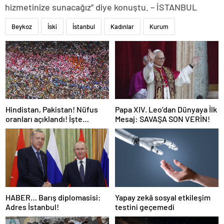
hizmetinize sunacağız” diye konuştu. – İSTANBUL
Beykoz
İski
İstanbul
Kadınlar
Kurum
Hindistan, Pakistan! Nüfus
Papa XIV. Leo’dan Dünyaya İlk
oranları açıklandı! İşte
Mesaj: SAVAŞA SON VERİN!
Dünyanın en kalabalık ülkesi!
Dünya haritası ülkeler!
HABER… Barış diplomasisi:
Yapay zekâ sosyal etkileşim
Adres İstanbul!
testini geçemedi