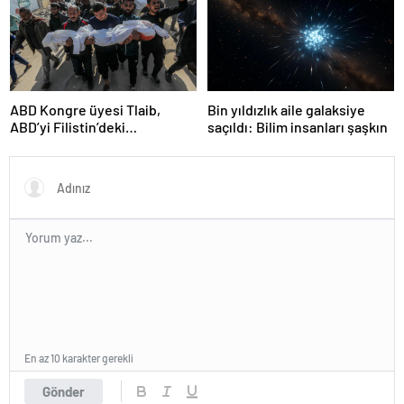
ABD Kongre üyesi Tlaib,
Bin yıldızlık aile galaksiye
ABD’yi Filistin’deki
saçıldı: Bilim insanları şaşkın
“soykırımda suç ortağı”
olmakla itham etti
En az 10 karakter gerekli
Gönder