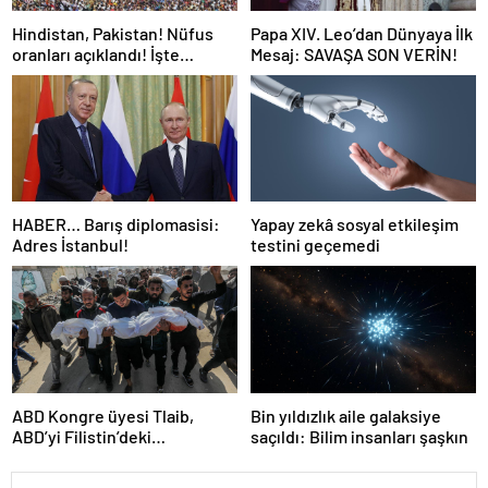
Hindistan, Pakistan! Nüfus
Papa XIV. Leo’dan Dünyaya İlk
oranları açıklandı! İşte
Mesaj: SAVAŞA SON VERİN!
Dünyanın en kalabalık ülkesi!
Dünya haritası ülkeler!
HABER… Barış diplomasisi:
Yapay zekâ sosyal etkileşim
Adres İstanbul!
testini geçemedi
ABD Kongre üyesi Tlaib,
Bin yıldızlık aile galaksiye
ABD’yi Filistin’deki
saçıldı: Bilim insanları şaşkın
“soykırımda suç ortağı”
olmakla itham etti