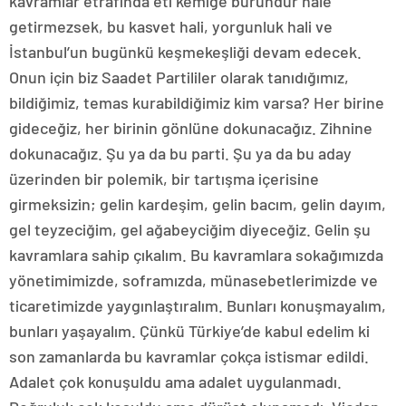
kavramlar etrafında eti kemiğe büründür hale
getirmezsek, bu kasvet hali, yorgunluk hali ve
İstanbul’un bugünkü keşmekeşliği devam edecek.
Onun için biz Saadet Partililer olarak tanıdığımız,
bildiğimiz, temas kurabildiğimiz kim varsa? Her birine
gideceğiz, her birinin gönlüne dokunacağız. Zihnine
dokunacağız. Şu ya da bu parti. Şu ya da bu aday
üzerinden bir polemik, bir tartışma içerisine
girmeksizin; gelin kardeşim, gelin bacım, gelin dayım,
gel teyzeciğim, gel ağabeyciğim diyeceğiz. Gelin şu
kavramlara sahip çıkalım. Bu kavramlara sokağımızda
yönetimimizde, soframızda, münasebetlerimizde ve
ticaretimizde yaygınlaştıralım. Bunları konuşmayalım,
bunları yaşayalım. Çünkü Türkiye’de kabul edelim ki
son zamanlarda bu kavramlar çokça istismar edildi.
Adalet çok konuşuldu ama adalet uygulanmadı.