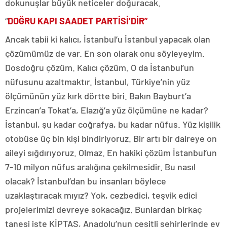
dokunuşlar büyük neticeler doğuracak.
“
DOĞRU KAPI SAADET PARTİSİ’DİR”
Ancak tabii ki kalıcı, İstanbul’u İstanbul yapacak olan
çözümümüz de var. En son olarak onu söyleyeyim.
Dosdoğru çözüm. Kalıcı çözüm. O da İstanbul’un
nüfusunu azaltmaktır. İstanbul, Türkiye’nin yüz
ölçümünün yüz kırk dörtte biri. Bakın Bayburt’a
Erzincan’a Tokat’a, Elazığ’a yüz ölçümüne ne kadar?
İstanbul, şu kadar coğrafya, bu kadar nüfus. Yüz kişilik
otobüse üç bin kişi bindiriyoruz. Bir artı bir daireye on
aileyi sığdırıyoruz. Olmaz. En hakiki çözüm İstanbul’un
7-10 milyon nüfus aralığına çekilmesidir. Bu nasıl
olacak? İstanbul’dan bu insanları böylece
uzaklaştıracak mıyız? Yok, cezbedici, teşvik edici
projelerimizi devreye sokacağız. Bunlardan birkaç
tanesi işte KİPTAŞ, Anadolu’nun çeşitli şehirlerinde ev