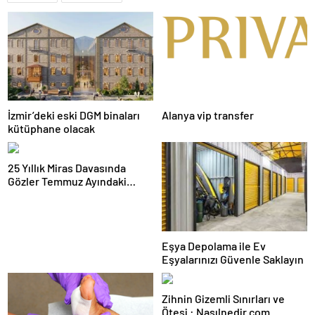
İzmir’deki eski DGM binaları
Alanya vip transfer
kütüphane olacak
25 Yıllık Miras Davasında
Gözler Temmuz Ayındaki
Karar Duruşmasına Çevrildi
Eşya Depolama ile Ev
Eşyalarınızı Güvenle Saklayın
Zihnin Gizemli Sınırları ve
Ötesi : Nasılnedir.com