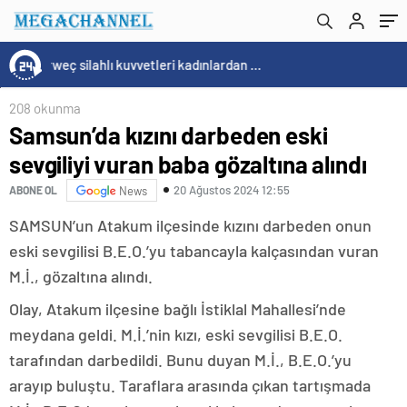
15:20
/
Cristiano Ronaldo’nun akıllara zarar tüm kariyerinin istatistiğini çıkardık !
208 okunma
Samsun’da kızını darbeden eski
sevgiliyi vuran baba gözaltına alındı
20 Ağustos 2024 12:55
ABONE OL
News
SAMSUN’un Atakum ilçesinde kızını darbeden onun
eski sevgilisi B.E.O.’yu tabancayla kalçasından vuran
M.İ., gözaltına alındı.
Olay, Atakum ilçesine bağlı İstiklal Mahallesi’nde
meydana geldi. M.İ.’nin kızı, eski sevgilisi B.E.O.
tarafından darbedildi. Bunu duyan M.İ., B.E.O.’yu
arayıp buluştu. Taraflara arasında çıkan tartışmada