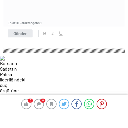
En az 10 karakter gerekli
Gönder
0
0
0
0
190 okunma
Bursa’da Sadettin Pahsa liderliğindeki