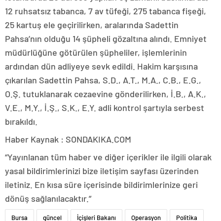
12 ruhsatsız tabanca, 7 av tüfeği, 275 tabanca fişeği,
25 kartuş ele geçirilirken, aralarında Sadettin
Pahsa’nın olduğu 14 şüpheli gözaltına alındı. Emniyet
müdürlüğüne götürülen şüpheliler, işlemlerinin
ardından dün adliyeye sevk edildi. Hakim karşısına
çıkarılan Sadettin Pahsa, S.D., A.T., M.A., C.B., E.G.,
O.Ş. tutuklanarak cezaevine gönderilirken, İ.B., A.K.,
V.E., M.Y., İ.Ş., S.K., E.Y. adli kontrol şartıyla serbest
bırakıldı.
Haber Kaynak : SONDAKIKA.COM
“Yayınlanan tüm haber ve diğer içerikler ile ilgili olarak
yasal bildirimlerinizi bize iletişim sayfası üzerinden
iletiniz. En kısa süre içerisinde bildirimlerinize geri
dönüş sağlanılacaktır.”
Bursa
güncel
İçişleri Bakanı
Operasyon
Politika