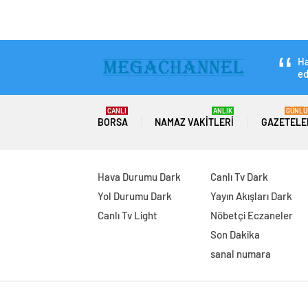
Ha
ed
CANLI
ANLIK
GÜNLÜ
BORSA
NAMAZ VAKITLERI
GAZETELE
Hava Durumu Dark
Canlı Tv Dark
Yol Durumu Dark
Yayın Akışları Dark
Canlı Tv Light
Nöbetçi Eczaneler
Son Dakika
sanal numara