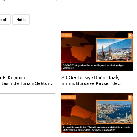
aeli
Mutlu
ıtkı Koçman
SOCAR Türkiye Doğal Gaz İş
itesi’nde Turizm Sektörü
Birimi, Bursa ve Kayseri’de
nciler Buluştu
Şebeke Uzunluğunu Artıracak