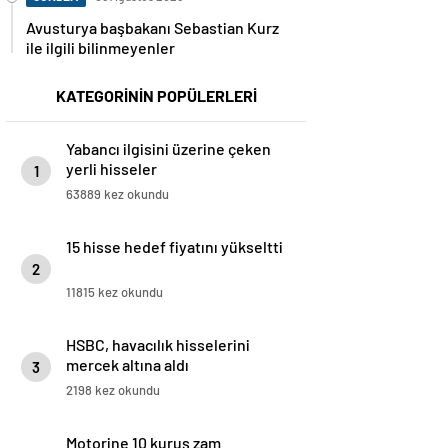
Avusturya başbakanı Sebastian Kurz
ile ilgili bilinmeyenler
KATEGORİNİN POPÜLERLERİ
Yabancı ilgisini üzerine çeken
yerli hisseler
1
63889 kez okundu
15 hisse hedef fiyatını yükseltti
2
11815 kez okundu
HSBC, havacılık hisselerini
mercek altına aldı
3
2198 kez okundu
Motorine 10 kuruş zam