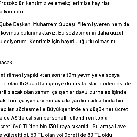
rotokolün kentimiz ve emekçilerimize hayırlar
e konuştu.
 Şube Başkanı Muharrem Subaşı, “Hem işveren hem de
aya koymuş bulunmaktayız. Bu sözleşmenin daha güzel
u ediyorum. Kentimiz için hayırlı, uğurlu olmasını
lacak
leştirilmesi yapıldıktan sonra tüm yevmiye ve sosyal
rihi olan 15 Şubattan geriye dönük farkların ödemesi de
rli olacak olan zammı çalışanlar davul zurna eşliğinde
i tüm çalışanlara her ay aile yardımı adı altında bin
yapılan sözleşme ile Büyükşehir’de en düşük net ücret
elde AŞ’de çalışan personeli ilgilendiren toplu
eti 640 TL’den bin 130 liraya çıkarıldı. Bu artışa ilave
 yükseltildi. 50 TL olan yol ücreti de 80 TL oldu. –