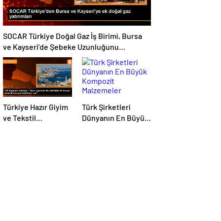
SOCAR Türkiye Doğal Gaz İş Birimi, Bursa
ve Kayseri’de Şebeke Uzunluğunu
Artıracak
Türkiye Hazır Giyim
Türk Şirketleri
ve Tekstil
Dünyanın En Büyük
Sektöründe İhracat
Kompozit
Hedeflerini Açıkladı
Malzemeler
Fuarında