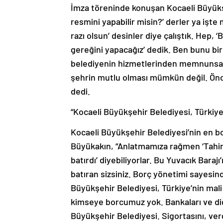
İmza töreninde konuşan Kocaeli Büyükş
resmini yapabilir misin?’ derler ya işte 
razı olsun’ desinler diye çalıştık. Hep,
gereğini yapacağız’ dedik. Ben bunu bi
belediyenin hizmetlerinden memnunsa s
şehrin mutlu olması mümkün değil. Önce
dedi.
“Kocaeli Büyükşehir Belediyesi, Türkiye
Kocaeli Büyükşehir Belediyesi’nin en b
Büyükakın, “Anlatmamıza rağmen ‘Tahir
batırdı’ diyebiliyorlar. Bu Yuvacık Bara
batıran sizsiniz. Borç yönetimi sayesin
Büyükşehir Belediyesi, Türkiye’nin mali
kimseye borcumuz yok. Bankaları ve diğ
Büyükşehir Belediyesi. Sigortasını, ve