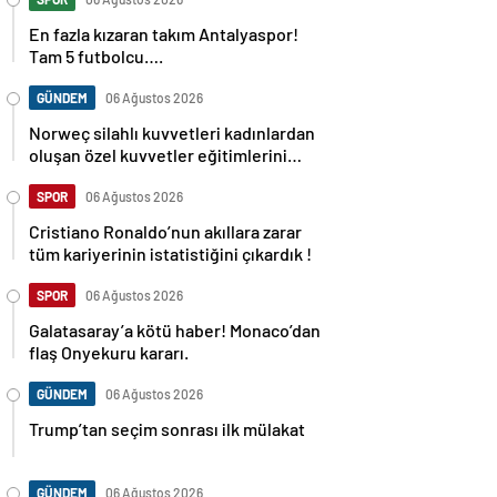
En fazla kızaran takım Antalyaspor!
Tam 5 futbolcu….
GÜNDEM
06 Ağustos 2026
Norweç silahlı kuvvetleri kadınlardan
oluşan özel kuvvetler eğitimlerini
başlattı.
SPOR
06 Ağustos 2026
Cristiano Ronaldo’nun akıllara zarar
tüm kariyerinin istatistiğini çıkardık !
SPOR
06 Ağustos 2026
Galatasaray’a kötü haber! Monaco’dan
flaş Onyekuru kararı.
GÜNDEM
06 Ağustos 2026
Trump’tan seçim sonrası ilk mülakat
GÜNDEM
06 Ağustos 2026