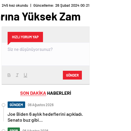
245 kez okundu
|
Güncelleme: 26 Şubat 2024 00:21
larına Yüksek Zam
HIZLI YORUM YAP
GÖNDER
SON DAKİKA
HABERLERİ
GÜNDEM
06 Ağustos 2026
Joe Biden 6 aylık hedeflerini açıkladı.
Senato buz gibi…
SPOR
06 Ağustos 2026