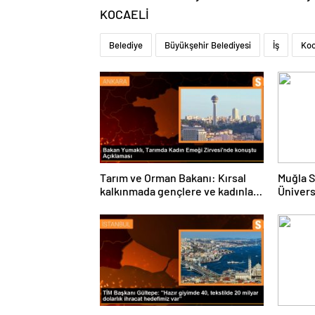
KOCAELİ
Belediye
Büyükşehir Belediyesi
İş
Koc
Tarım ve Orman Bakanı: Kırsal
Muğla S
kalkınmada gençlere ve kadınlara
Ünivers
pozitif ayrımcılık yapıyoruz
ve Öğre