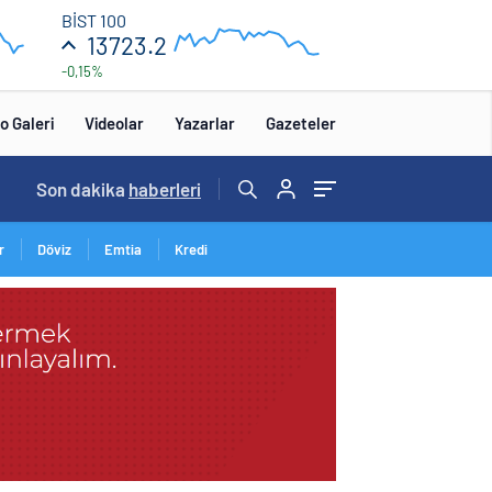
13 850
BİST 100
13723.2
-0,15%
13 650
0
12:00
o Galeri
Videolar
Yazarlar
Gazeteler
Son dakika
haberleri
r
Döviz
Emtia
Kredi