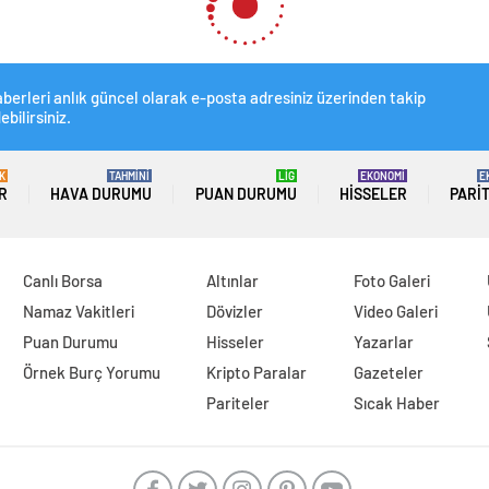
berleri anlık güncel olarak e-posta adresiniz üzerinden takip
ebilirsiniz.
K
TAHMİNİ
LİG
EKONOMİ
E
R
HAVA DURUMU
PUAN DURUMU
HISSELER
PARI
Canlı Borsa
Altınlar
Foto Galeri
Namaz Vakitleri
Dövizler
Video Galeri
Puan Durumu
Hisseler
Yazarlar
Örnek Burç Yorumu
Kripto Paralar
Gazeteler
Pariteler
Sıcak Haber