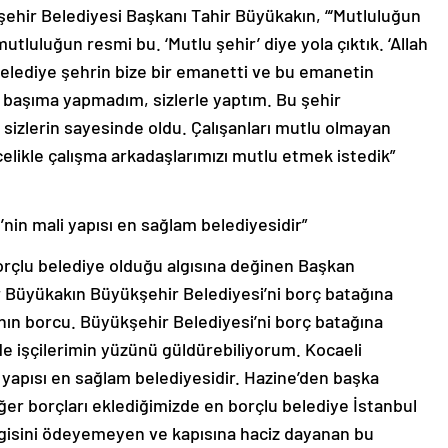
ehir Belediyesi Başkanı Tahir Büyükakın, “‘Mutluluğun
mutluluğun resmi bu. ‘Mutlu şehir’ diye yola çıktık. ‘Allah
 ‘Belediye şehrin bize bir emanetti ve bu emanetin
r başıma yapmadım, sizlerle yaptım. Bu şehir
izlerin sayesinde oldu. Çalışanları mutlu olmayan
likle çalışma arkadaşlarımızı mutlu etmek istedik”
’nin mali yapısı en sağlam belediyesidir”
orçlu belediye olduğu algısına değinen Başkan
 Büyükakın Büyükşehir Belediyesi’ni borç batağına
jı’nın borcu. Büyükşehir Belediyesi’ni borç batağına
de işçilerimin yüzünü güldürebiliyorum. Kocaeli
 yapısı en sağlam belediyesidir. Hazine’den başka
er borçları eklediğimizde en borçlu belediye İstanbul
rgisini ödeyemeyen ve kapısına haciz dayanan bu