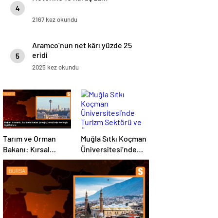
4
2167 kez okundu
Aramco’nun net kârı yüzde 25
eridi
5
2025 kez okundu
Tarım ve Orman
Muğla Sıtkı Koçman
Bakanı: Kırsal
Üniversitesi’nde
kalkınmada
Turizm Sektörü ve
gençlere ve
Öğrenciler Buluştu
kadınlara pozitif
ayrımcılık yapıyoruz