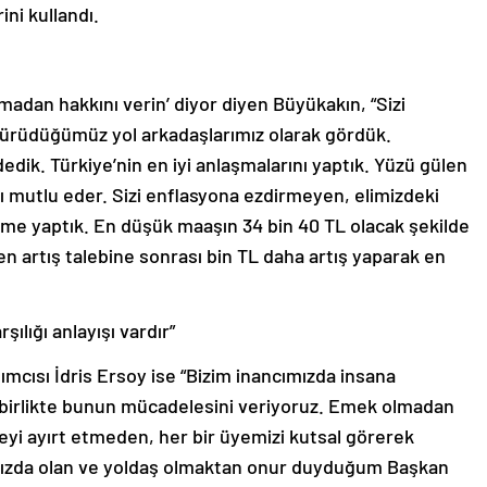
ini kullandı.
madan hakkını verin’ diyor diyen Büyükakın, “Sizi
yürüdüğümüz yol arkadaşlarımız olarak gördük.
edik. Türkiye’nin en iyi anlaşmalarını yaptık. Yüzü gülen
ı mutlu eder. Sizi enflasyona ezdirmeyen, elimizdeki
leme yaptık. En düşük maaşın 34 bin 40 TL olacak şekilde
n artış talebine sonrası bin TL daha artış yaparak en
şılığı anlayışı vardır”
mcısı İdris Ersoy ise “Bizim inancımızda insana
Hep birlikte bunun mücadelesini veriyoruz. Emek olmadan
eyi ayırt etmeden, her bir üyemizi kutsal görerek
anımızda olan ve yoldaş olmaktan onur duyduğum Başkan