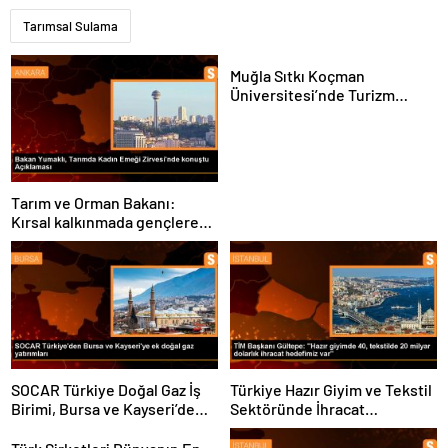
Tarımsal Sulama
Muğla Sıtkı Koçman
Üniversitesi’nde Turizm
Sektörü ve Öğrenciler
Buluştu
Tarım ve Orman Bakanı:
Kırsal kalkınmada gençlere
ve kadınlara pozitif ayrımcılık
yapıyoruz
SOCAR Türkiye Doğal Gaz İş
Türkiye Hazır Giyim ve Tekstil
Birimi, Bursa ve Kayseri’de
Sektöründe İhracat
Şebeke Uzunluğunu Artıracak
Hedeflerini Açıkladı