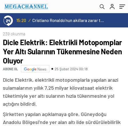
15:20
/
Cristiano Ronaldo’nun akıllara zarar tüm kariyerinin istatistiğini çıkardık !
239 okunma
Dicle Elektrik: Elektrikli Motopomplar
Yer Altı Sularının Tükenmesine Neden
Oluyor
25 Şubat 2024 00:18
ABONE OL
News
Dicle Elektrik, elektrikli motopomplarla yapılan arazi
sulamalarının yıllık 7,25 milyar kilovatsaat elektrik
tüketimiyle yer altı sularının hızla tükenmesine yol
açtığını bildirdi.
Şirketten yapılan açıklamaya göre, Güneydoğu
Anadolu Bölgesi’nde yer alan altı ilde sürdürülebilirlik