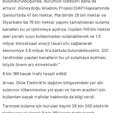
bulundurulduğunda, durumun ciddiyeti daha da
artıyor. Güneydoğu Anadolu Projesi (GAP) kapsamında
Şanlıurfa’da 47 bin hektar, Mardin’de 26 bin hektar ve
Diyarbakır’da 76 bin hektar yapımı tamamlanan sulama
kanalları bu yıl işletmeye açılırsa, toplam 149 bin hektar
alan yeraltı suyu kullanmadan sulanabilecek ve 1,5
milyar kilovatsaat enerji tasarrufu sağlanarak
ekonomiye 3,8 milyar lira katkıda bulunabilecektir. DSİ
tarafından yapılan kanalların bu yıl sulamaya açılması
büyük önem arz etmektedir.”
8 bin 189 kaçak trafo tespit edildi
Arvas, Dicle Elektrik’in dağıtım bölgesindeki yer altı
sularının tükenmesine yol açan ve tarım arazileri için
kullanılan kaçak trafolar hakkında da bilgi verdi.
Tarımsal sulama için kurulan kayıtlı 26 bin 200 elektrik
trafosuna ek olarak 8 bin 189 kaçak trafo tespit