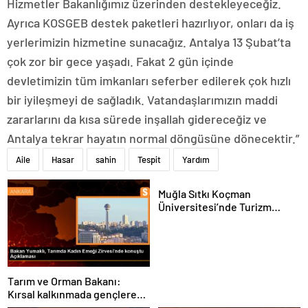
Hizmetler Bakanlığımız üzerinden destekleyeceğiz.
Ayrıca KOSGEB destek paketleri hazırlıyor, onları da iş
yerlerimizin hizmetine sunacağız. Antalya 13 Şubat’ta
çok zor bir gece yaşadı. Fakat 2 gün içinde
devletimizin tüm imkanları seferber edilerek çok hızlı
bir iyileşmeyi de sağladık. Vatandaşlarımızın maddi
zararlarını da kısa sürede inşallah gidereceğiz ve
Antalya tekrar hayatın normal döngüsüne dönecektir.”
Aile
Hasar
sahin
Tespit
Yardım
Muğla Sıtkı Koçman
Üniversitesi’nde Turizm
Sektörü ve Öğrenciler
Buluştu
Tarım ve Orman Bakanı:
Kırsal kalkınmada gençlere
ve kadınlara pozitif ayrımcılık