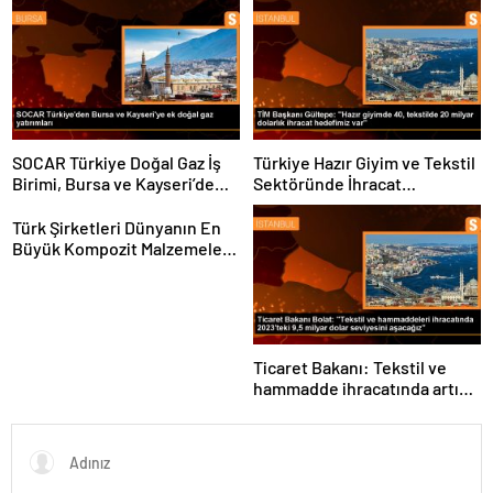
yapıyoruz
SOCAR Türkiye Doğal Gaz İş
Türkiye Hazır Giyim ve Tekstil
Birimi, Bursa ve Kayseri’de
Sektöründe İhracat
Şebeke Uzunluğunu Artıracak
Hedeflerini Açıkladı
Türk Şirketleri Dünyanın En
Büyük Kompozit Malzemeler
Fuarında
Ticaret Bakanı: Tekstil ve
hammadde ihracatında artış
var