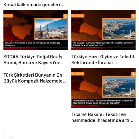
Kırsal kalkınmada gençlere
ve kadınlara pozitif ayrımcılık
yapıyoruz
SOCAR Türkiye Doğal Gaz İş
Türkiye Hazır Giyim ve Tekstil
Birimi, Bursa ve Kayseri’de
Sektöründe İhracat
Şebeke Uzunluğunu Artıracak
Hedeflerini Açıkladı
Türk Şirketleri Dünyanın En
Büyük Kompozit Malzemeler
Fuarında
Ticaret Bakanı: Tekstil ve
hammadde ihracatında artış
var