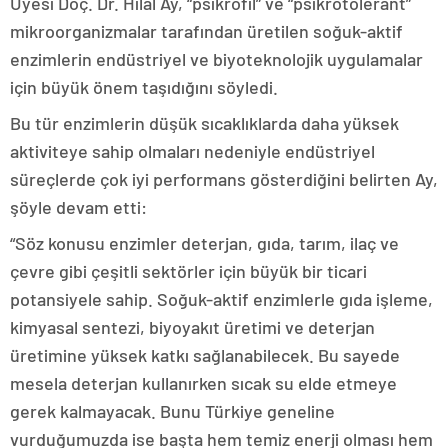
Üyesi Doç. Dr. Hilal Ay, “psikrofil” ve “psikrotolerant”
mikroorganizmalar tarafından üretilen soğuk-aktif
enzimlerin endüstriyel ve biyoteknolojik uygulamalar
için büyük önem taşıdığını söyledi.
Bu tür enzimlerin düşük sıcaklıklarda daha yüksek
aktiviteye sahip olmaları nedeniyle endüstriyel
süreçlerde çok iyi performans gösterdiğini belirten Ay,
şöyle devam etti:
“Söz konusu enzimler deterjan, gıda, tarım, ilaç ve
çevre gibi çeşitli sektörler için büyük bir ticari
potansiyele sahip. Soğuk-aktif enzimlerle gıda işleme,
kimyasal sentezi, biyoyakıt üretimi ve deterjan
üretimine yüksek katkı sağlanabilecek. Bu sayede
mesela deterjan kullanırken sıcak su elde etmeye
gerek kalmayacak. Bunu Türkiye geneline
vurduğumuzda ise başta hem temiz enerji olması hem