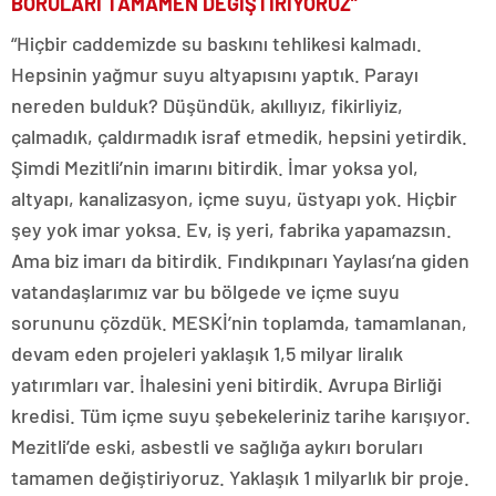
BORULARI TAMAMEN DEĞİŞTİRİYORUZ”
“Hiçbir caddemizde su baskını tehlikesi kalmadı.
Hepsinin yağmur suyu altyapısını yaptık. Parayı
nereden bulduk? Düşündük, akıllıyız, fikirliyiz,
çalmadık, çaldırmadık israf etmedik, hepsini yetirdik.
Şimdi Mezitli’nin imarını bitirdik. İmar yoksa yol,
altyapı, kanalizasyon, içme suyu, üstyapı yok. Hiçbir
şey yok imar yoksa. Ev, iş yeri, fabrika yapamazsın.
Ama biz imarı da bitirdik. Fındıkpınarı Yaylası’na giden
vatandaşlarımız var bu bölgede ve içme suyu
sorununu çözdük. MESKİ’nin toplamda, tamamlanan,
devam eden projeleri yaklaşık 1,5 milyar liralık
yatırımları var. İhalesini yeni bitirdik. Avrupa Birliği
kredisi. Tüm içme suyu şebekeleriniz tarihe karışıyor.
Mezitli’de eski, asbestli ve sağlığa aykırı boruları
tamamen değiştiriyoruz. Yaklaşık 1 milyarlık bir proje.