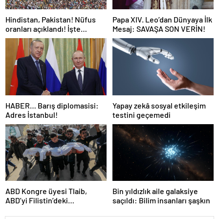
Hindistan, Pakistan! Nüfus
Papa XIV. Leo’dan Dünyaya İlk
oranları açıklandı! İşte
Mesaj: SAVAŞA SON VERİN!
Dünyanın en kalabalık ülkesi!
Dünya haritası ülkeler!
HABER… Barış diplomasisi:
Yapay zekâ sosyal etkileşim
Adres İstanbul!
testini geçemedi
ABD Kongre üyesi Tlaib,
Bin yıldızlık aile galaksiye
ABD’yi Filistin’deki
saçıldı: Bilim insanları şaşkın
“soykırımda suç ortağı”
olmakla itham etti