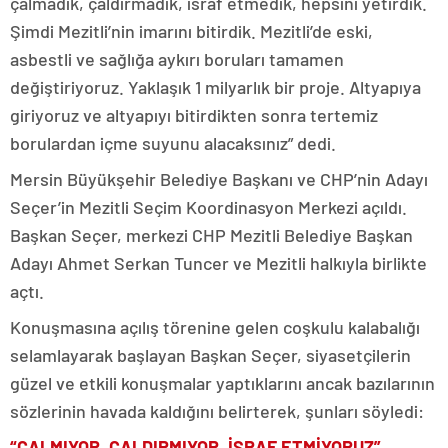
çalmadık, çaldırmadık, israf etmedik, hepsini yetirdik.
Şimdi Mezitli’nin imarını bitirdik. Mezitli’de eski,
asbestli ve sağlığa aykırı boruları tamamen
değiştiriyoruz. Yaklaşık 1 milyarlık bir proje. Altyapıya
giriyoruz ve altyapıyı bitirdikten sonra tertemiz
borulardan içme suyunu alacaksınız” dedi.
Mersin Büyükşehir Belediye Başkanı ve CHP’nin Adayı
Seçer’in Mezitli Seçim Koordinasyon Merkezi açıldı.
Başkan Seçer, merkezi CHP Mezitli Belediye Başkan
Adayı Ahmet Serkan Tuncer ve Mezitli halkıyla birlikte
açtı.
Konuşmasına açılış törenine gelen coşkulu kalabalığı
selamlayarak başlayan Başkan Seçer, siyasetçilerin
güzel ve etkili konuşmalar yaptıklarını ancak bazılarının
sözlerinin havada kaldığını belirterek, şunları söyledi:
“ÇALMIYOR, ÇALDIRMIYOR, İSRAF ETMİYORUZ”