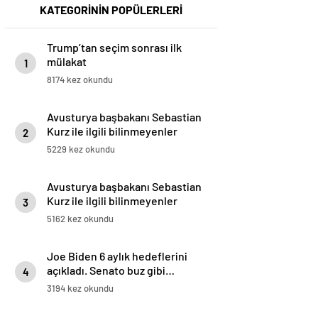
KATEGORİNİN POPÜLERLERİ
Trump’tan seçim sonrası ilk
mülakat
1
8174 kez okundu
Avusturya başbakanı Sebastian
Kurz ile ilgili bilinmeyenler
2
5229 kez okundu
Avusturya başbakanı Sebastian
Kurz ile ilgili bilinmeyenler
3
5162 kez okundu
Joe Biden 6 aylık hedeflerini
açıkladı. Senato buz gibi…
4
3194 kez okundu