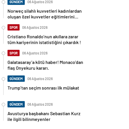
GÜNDEM
06 Ağustos 2026
Norweç silahlı kuvvetleri kadınlardan
oluşan özel kuvvetler eğitimlerini
başlattı.
SPOR
06 Ağustos 2026
Cristiano Ronaldo’nun akıllara zarar
tüm kariyerinin istatistiğini çıkardık !
SPOR
06 Ağustos 2026
Galatasaray’a kötü haber! Monaco’dan
flaş Onyekuru kararı.
GÜNDEM
06 Ağustos 2026
Trump’tan seçim sonrası ilk mülakat
GÜNDEM
06 Ağustos 2026
Avusturya başbakanı Sebastian Kurz
ile ilgili bilinmeyenler