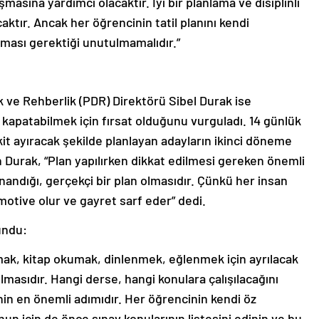
asına yardımcı olacaktır. İyi bir planlama ve disiplinli
aktır. Ancak her öğrencinin tatil planını kendi
aması gerektiği unutulmamalıdır.”
k ve Rehberlik (PDR) Direktörü Sibel Durak ise
 kapatabilmek için fırsat olduğunu vurguladı. 14 günlük
it ayıracak şekilde planlayan adayların ikinci döneme
n Durak, “Plan yapılırken dikkat edilmesi gereken önemli
andığı, gerçekçi bir plan olmasıdır. Çünkü her insan
motive olur ve gayret sarf eder” dedi.
undu:
şmak, kitap okumak, dinlenmek, eğlenmek için ayrılacak
asıdır. Hangi derse, hangi konulara çalışılacağını
in en önemli adımıdır. Her öğrencinin kendi öz
n için de önce sınav konularının listesini edinin ve bu