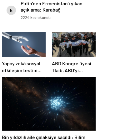
Putin’den Ermenistan’ı yıkan
açıklama: Karabağ
5
Azerbaycan’ın ayrılmaz bir
2224 kez okundu
parçasıdır!
Yapay zekâ sosyal
ABD Kongre üyesi
etkileşim testini
Tlaib, ABD’yi
geçemedi
Filistin’deki
“soykırımda suç
ortağı” olmakla
itham etti
Bin yıldızlık aile galaksiye saçıldı: Bilim