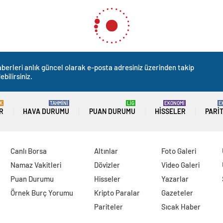
berleri anlık güncel olarak e-posta adresiniz üzerinden takip
ebilirsiniz.
K
TAHMİNİ
LİG
EKONOMİ
E
R
HAVA DURUMU
PUAN DURUMU
HISSELER
PARI
Canlı Borsa
Altınlar
Foto Galeri
Namaz Vakitleri
Dövizler
Video Galeri
Puan Durumu
Hisseler
Yazarlar
Örnek Burç Yorumu
Kripto Paralar
Gazeteler
Pariteler
Sıcak Haber