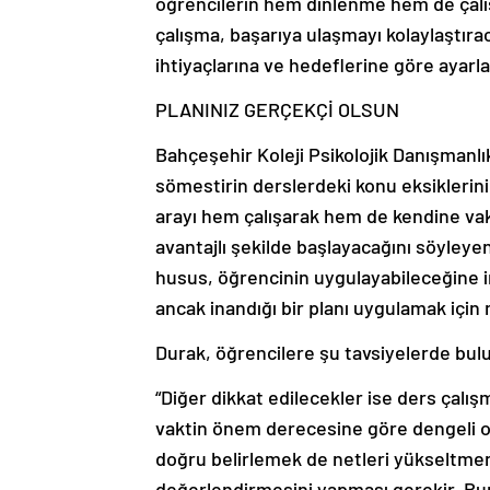
öğrencilerin hem dinlenme hem de çalışm
çalışma, başarıya ulaşmayı kolaylaştırac
ihtiyaçlarına ve hedeflerine göre ayarl
PLANINIZ GERÇEKÇİ OLSUN
Bahçeşehir Koleji Psikolojik Danışmanlı
sömestirin derslerdeki konu eksiklerini
arayı hem çalışarak hem de kendine vak
avantajlı şekilde başlayacağını söyleye
husus, öğrencinin uygulayabileceğine in
ancak inandığı bir planı uygulamak için 
Durak, öğrencilere şu tavsiyelerde bul
“Diğer dikkat edilecekler ise ders çalı
vaktin önem derecesine göre dengeli olm
doğru belirlemek de netleri yükseltmen
değerlendirmesini yapması gerekir. Bunu