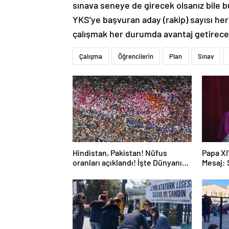
sınava seneye de girecek olsanız bile bu
YKS’ye başvuran aday (rakip) sayısı her yı
çalışmak her durumda avantaj getirecek
Çalışma
Öğrencilerin
Plan
Sınav
Hindistan, Pakistan! Nüfus
Papa XI
oranları açıklandı! İşte Dünyanın
Mesaj:
en kalabalık ülkesi! Dünya
haritası ülkeler!