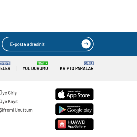
KONOMİ
TRAFİK
CANLI
TELER
YOL DURUMU
KRIPTO PARALAR
Üye Giriş
Üye Kayıt
Şifremi Unuttum