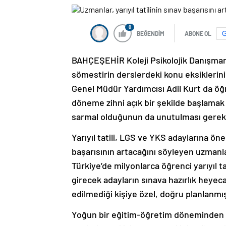
0
BEĞENDİM
ABONE OL
BAHÇEŞEHİR Koleji Psikolojik Danışmanl
sömestirin derslerdeki konu eksiklerini
Genel Müdür Yardımcısı Adil Kurt da ö
döneme zihni açık bir şekilde başlamak i
sarmal olduğunun da unutulması gerekt
Yarıyıl tatili, LGS ve YKS adaylarına öne
başarısının artacağını söyleyen uzmanlar, 
Türkiye’de milyonlarca öğrenci yarıyıl t
girecek adayların sınava hazırlık heye
edilmediği kişiye özel, doğru planlanmış 
Yoğun bir eğitim-öğretim döneminden so