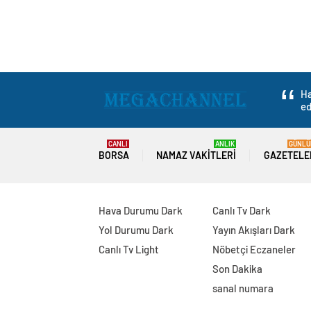
Ha
ed
CANLI
ANLIK
GÜNLÜ
BORSA
NAMAZ VAKITLERI
GAZETELE
Hava Durumu Dark
Canlı Tv Dark
Yol Durumu Dark
Yayın Akışları Dark
Canlı Tv Light
Nöbetçi Eczaneler
Son Dakika
sanal numara