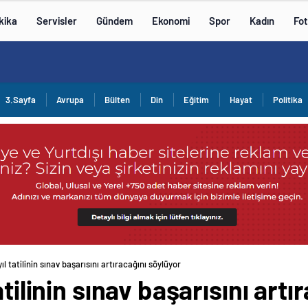
kika
Servisler
Gündem
Ekonomi
Spor
Kadın
Fot
3.Sayfa
Avrupa
Bülten
Din
Eğitim
Hayat
Politika
ıl tatilinin sınav başarısını artıracağını söylüyor
atilinin sınav başarısını artı