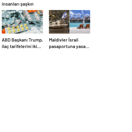
insanları şaşkın
ABD Başkanı Trump,
Maldivler İsrail
ilaç tarifelerini iki
pasaportuna yasak
hafta içinde
koydu!
açıklayacağını
söyledi