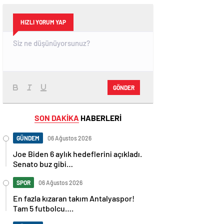
HIZLI YORUM YAP
GÖNDER
SON DAKİKA
HABERLERİ
GÜNDEM
06 Ağustos 2026
Joe Biden 6 aylık hedeflerini açıkladı.
Senato buz gibi…
SPOR
06 Ağustos 2026
En fazla kızaran takım Antalyaspor!
Tam 5 futbolcu….