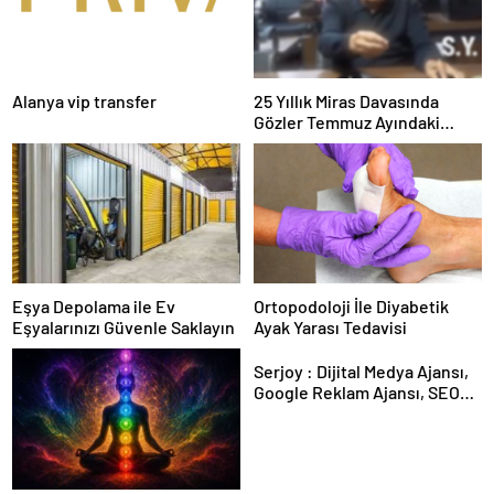
Alanya vip transfer
25 Yıllık Miras Davasında
Gözler Temmuz Ayındaki
Karar Duruşmasına Çevrildi
Eşya Depolama ile Ev
Ortopodoloji İle Diyabetik
Eşyalarınızı Güvenle Saklayın
Ayak Yarası Tedavisi
Serjoy : Dijital Medya Ajansı,
Google Reklam Ajansı, SEO
Ajansı ve Web Tasarım Ajansı