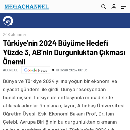
248 okunma
Türkiye’nin 2024 Büyüme Hedefi
Yüzde 3, AB’nin Durgunluktan Çıkması
Önemli
10 Ocak 2024 00:03
ABONE OL
News
Dünya ve Türkiye 2024 yılına yoğun bir ekonomi ve
siyaset gündemi ile girdi. Dünya resesyondan
bunalmışken Türkiye de enflasyonla mücadelede
atılacak adımlar ön plana çıkıyor. Altınbaş Üniversitesi
Öğretim Üyesi, Eski Ekonomi Bakanı Prof. Dr. Işın
Çelebi, Avrupa Birliğinin bu durgunluktan çıkmanın
yollarını aradığını dile getirdi. Türkiye’nin 2024 yılı