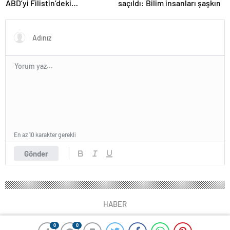
ABD’yi Filistin’deki
saçıldı: Bilim insanları şaşkın
“soykırımda suç ortağı”
olmakla itham etti
En az 10 karakter gerekli
Gönder
HABER
0
0