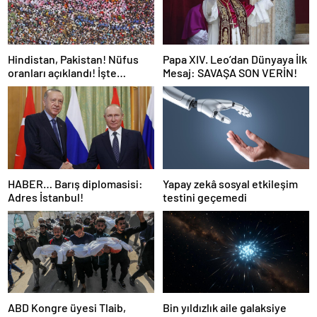
Hindistan, Pakistan! Nüfus
Papa XIV. Leo’dan Dünyaya İlk
oranları açıklandı! İşte
Mesaj: SAVAŞA SON VERİN!
Dünyanın en kalabalık ülkesi!
Dünya haritası ülkeler!
HABER… Barış diplomasisi:
Yapay zekâ sosyal etkileşim
Adres İstanbul!
testini geçemedi
ABD Kongre üyesi Tlaib,
Bin yıldızlık aile galaksiye