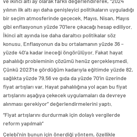
ve ikinci altı ay olarak farklı değerlendirerek, “2024
yılının ilk altı ayı daha genişleyici politikaların uyguladığı
bir seçim atmosferinde geçecek. Mayıs, Nisan, Mayıs
gibi enflasyonun yüzde 70’lere çıkacağı hesap ediliyor.
İkinci alt ayında ise daha daraltıcı politikalar söz
konusu. Enflasyonun da bu ortalamanın yüzde 36 –
yüzde 40’a kadar ineceği öngörülüyor. Fakat hayat
pahalılığı probleminin çözümü henüz gerçekleşmedi.
Çünkü 2023’te gördüğüm kadarıyla eğitimde yüzde 82,
sağlıkta yüzde 79.56 ve gıda da yüzde 70’in üzerinde
fiyat artışları var. Hayat pahalılığına yol açan bu fiyat
artışlarını aşağıya çekecek uygulamaları da devreye
alınması gerekiyor” değerlendirmelerini yaptı.
“Fiyat artışlarını durdurmak için dolaylı vergilerde
reform yapılmalı”
Çelebi’nin bunun için önerdiği yöntem, özellikle