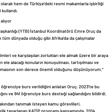
r olarak hem de Türkiye’deki resmi makamlarla işbirliği
 kullandı.
 alıyor
 Başkanlığı (YTB) İstanbul Koordinatörü Emre Oruç da
 tüm dünyada olduğu gibi Afrika’da da çalışmalar
mleri ve karşılaşılan zorlukları ele almak üzere bir araya
ın ele alacağı konuların konuşulması, tartışılması ve
aşılmasının son derece önemli olduğunu düşünüyorum.”
ı öğrenciye burs verildiğini anlatan Oruç, 2023’te bu
ğını ve 941 öğrenciye burs desteği sağlandığını bildirdi.
akından tanımak isteyen kamu görevlileri,
elik tasarlanan KATİP programı kapsamında, 2014