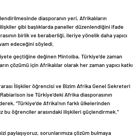
lendirilmesinde diasporanın yeri, Afrikalıların
ilişkiler gibi başlıklarda paneller düzenlendiğini ifade
sının birlik ve beraberliği, ileriye yönelik daha yapıcı
devam edeceğini söyledi.
iyete geçtiğine değinen Mintoiba, Türkiye’de zaman
arın çözümü için Afrikalılar olarak her zaman yapıcı katkı
rası İlişkiler öğrencisi ve Bizim Afrika Genel Sekreteri
abiarison ise Türkiye’deki Afrika diasporasının
erek, “Türkiye’de Afrika’nın farklı ülkelerinden
 bu öğrenciler arasındaki ilişkileri güçlendirmek.”
mizi paylaşıyoruz, sorunlarımıza çözüm bulmaya