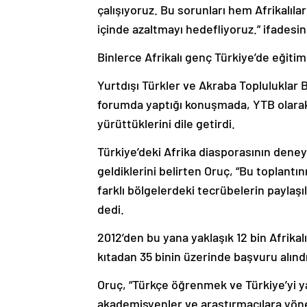
çalışıyoruz. Bu sorunları hem Afrikalıla
içinde azaltmayı hedefliyoruz.” ifadesini
Binlerce Afrikalı genç Türkiye’de eğitim
Yurtdışı Türkler ve Akraba Topluluklar
forumda yaptığı konuşmada, YTB olarak
yürüttüklerini dile getirdi.
Türkiye’deki Afrika diasporasının deneyi
geldiklerini belirten Oruç, “Bu toplantın
farklı bölgelerdeki tecrübelerin payl
dedi.
2012’den bu yana yaklaşık 12 bin Afrikal
kıtadan 35 binin üzerinde başvuru alındı
Oruç, “Türkçe öğrenmek ve Türkiye’yi y
akademisyenler ve araştırmacılara yön