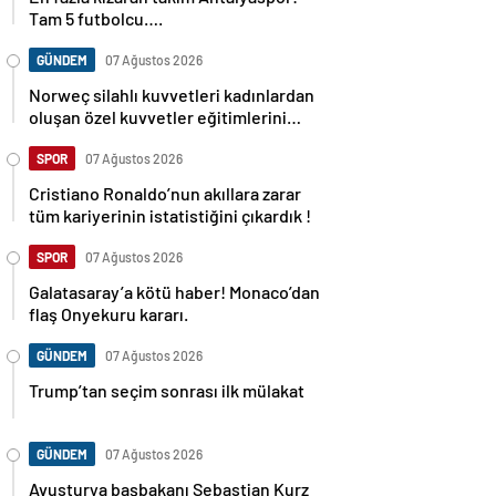
Tam 5 futbolcu….
GÜNDEM
07 Ağustos 2026
Norweç silahlı kuvvetleri kadınlardan
oluşan özel kuvvetler eğitimlerini
başlattı.
SPOR
07 Ağustos 2026
Cristiano Ronaldo’nun akıllara zarar
tüm kariyerinin istatistiğini çıkardık !
SPOR
07 Ağustos 2026
Galatasaray’a kötü haber! Monaco’dan
flaş Onyekuru kararı.
GÜNDEM
07 Ağustos 2026
Trump’tan seçim sonrası ilk mülakat
GÜNDEM
07 Ağustos 2026
Avusturya başbakanı Sebastian Kurz