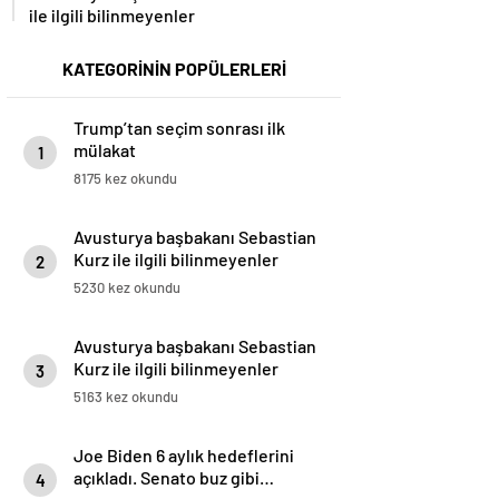
ile ilgili bilinmeyenler
KATEGORİNİN POPÜLERLERİ
Trump’tan seçim sonrası ilk
mülakat
1
8175 kez okundu
Avusturya başbakanı Sebastian
Kurz ile ilgili bilinmeyenler
2
5230 kez okundu
Avusturya başbakanı Sebastian
Kurz ile ilgili bilinmeyenler
3
5163 kez okundu
Joe Biden 6 aylık hedeflerini
açıkladı. Senato buz gibi…
4