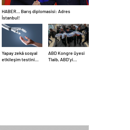
HABER… Barış diplomasisi: Adres
İstanbul!
Yapay zekâ sosyal
ABD Kongre üyesi
etkileşim testini
Tlaib, ABD’yi
geçemedi
Filistin’deki
“soykırımda suç
ortağı” olmakla
itham etti