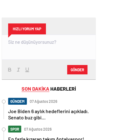
HIZLI YORUM YAP
GÖNDER
SON DAKİKA
HABERLERİ
GÜNDEM
07 Ağustos 2026
Joe Biden 6 aylık hedeflerini açıkladı.
Senato buz gibi…
SPOR
07 Ağustos 2026
En fazla kızaran takım Antalyaspor!