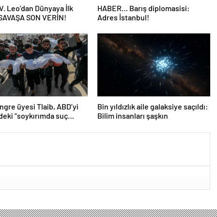
V. Leo’dan Dünyaya İlk
HABER… Barış diplomasisi:
 SAVAŞA SON VERİN!
Adres İstanbul!
gre üyesi Tlaib, ABD’yi
Bin yıldızlık aile galaksiye saçıldı:
n’deki “soykırımda suç
Bilim insanları şaşkın
 olmakla itham etti