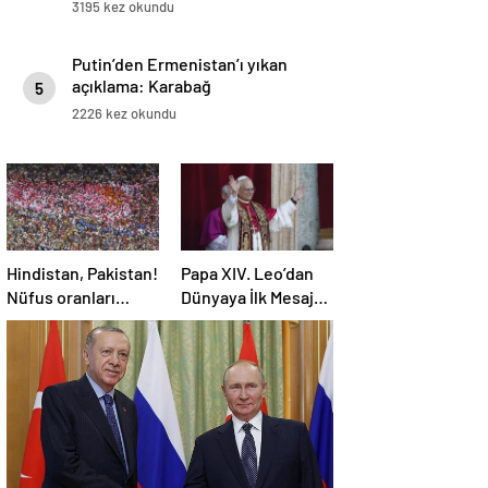
3195 kez okundu
Putin’den Ermenistan’ı yıkan
açıklama: Karabağ
5
Azerbaycan’ın ayrılmaz bir
2226 kez okundu
parçasıdır!
Hindistan, Pakistan!
Papa XIV. Leo’dan
Nüfus oranları
Dünyaya İlk Mesaj:
açıklandı! İşte
SAVAŞA SON
Dünyanın en
VERİN!
kalabalık ülkesi!
Dünya haritası
ülkeler!