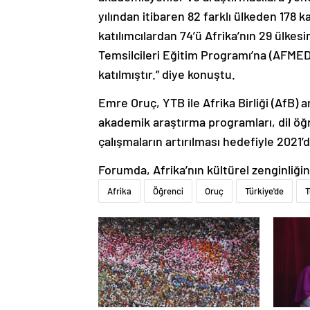
yılından itibaren 82 farklı ülkeden 178 k
katılımcılardan 74’ü Afrika’nın 29 ülkes
Temsilcileri Eğitim Programı’na (AFMED)
katılmıştır.” diye konuştu.
Emre Oruç, YTB ile Afrika Birliği (AfB) 
akademik araştırma programları, dil öğ
çalışmaların artırılması hedefiyle 2021’d
Forumda, Afrika’nın kültürel zenginliğini 
Afrika
Öğrenci
Oruç
Türkiye'de
T