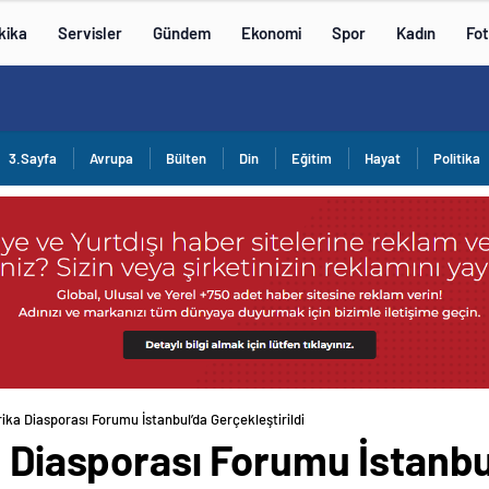
kika
Servisler
Gündem
Ekonomi
Spor
Kadın
Fot
3.Sayfa
Avrupa
Bülten
Din
Eğitim
Hayat
Politika
rika Diasporası Forumu İstanbul’da Gerçekleştirildi
a Diasporası Forumu İstanbu