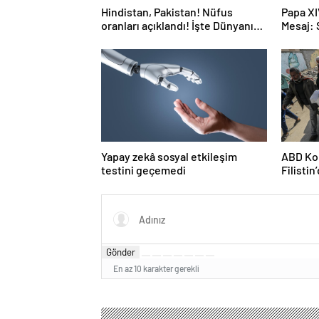
Hindistan, Pakistan! Nüfus
Papa XI
oranları açıklandı! İşte Dünyanın
Mesaj:
en kalabalık ülkesi! Dünya
haritası ülkeler!
Yapay zekâ sosyal etkileşim
ABD Kon
testini geçemedi
Filisti
ortağı”
Gönder
En az 10 karakter gerekli