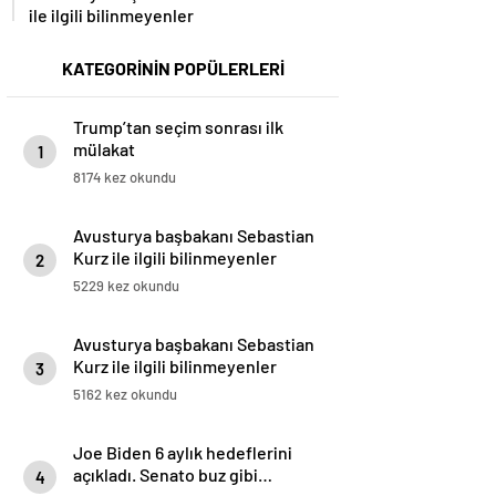
ile ilgili bilinmeyenler
KATEGORİNİN POPÜLERLERİ
Trump’tan seçim sonrası ilk
mülakat
1
8174 kez okundu
Avusturya başbakanı Sebastian
Kurz ile ilgili bilinmeyenler
2
5229 kez okundu
Avusturya başbakanı Sebastian
Kurz ile ilgili bilinmeyenler
3
5162 kez okundu
Joe Biden 6 aylık hedeflerini
açıkladı. Senato buz gibi…
4