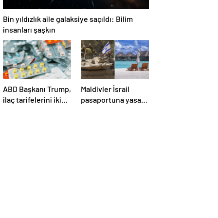
Bin yıldızlık aile galaksiye saçıldı: Bilim
insanları şaşkın
ABD Başkanı Trump,
Maldivler İsrail
ilaç tarifelerini iki
pasaportuna yasak
hafta içinde
koydu!
açıklayacağını
söyledi