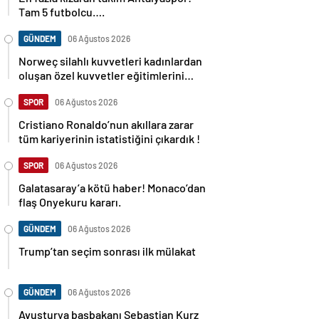
Tam 5 futbolcu….
GÜNDEM
06 Ağustos 2026
Norweç silahlı kuvvetleri kadınlardan
oluşan özel kuvvetler eğitimlerini
başlattı.
SPOR
06 Ağustos 2026
Cristiano Ronaldo’nun akıllara zarar
tüm kariyerinin istatistiğini çıkardık !
SPOR
06 Ağustos 2026
Galatasaray’a kötü haber! Monaco’dan
flaş Onyekuru kararı.
GÜNDEM
06 Ağustos 2026
Trump’tan seçim sonrası ilk mülakat
GÜNDEM
06 Ağustos 2026
Avusturya başbakanı Sebastian Kurz