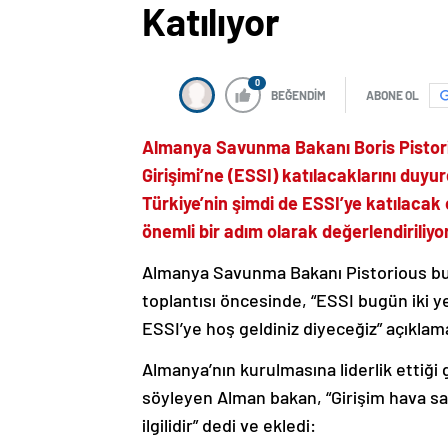
Katılıyor
0
BEĞENDİM
ABONE OL
Almanya Savunma Bakanı Boris Pistori
Girişimi’ne (ESSI) katılacaklarını duyu
Türkiye’nin şimdi de ESSI’ye katılacak
önemli bir adım olarak değerlendiriliyor
Almanya Savunma Bakanı Pistorious bu
toplantısı öncesinde, “ESSI bugün iki y
ESSI’ye hoş geldiniz diyeceğiz” açıklama
Almanya’nın kurulmasına liderlik ettiği g
söyleyen Alman bakan, “Girişim hava sav
ilgilidir” dedi ve ekledi: