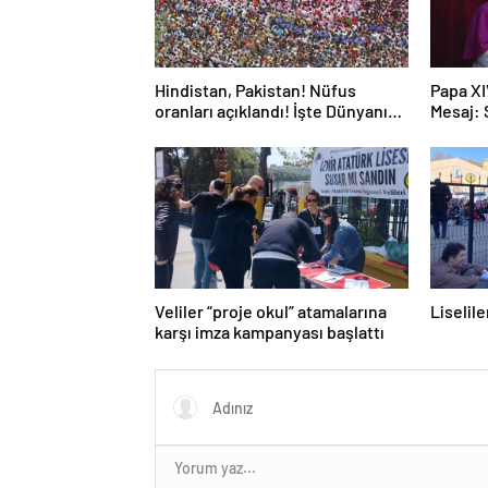
Hindistan, Pakistan! Nüfus
Papa XI
oranları açıklandı! İşte Dünyanın
Mesaj:
en kalabalık ülkesi! Dünya
haritası ülkeler!
Veliler “proje okul” atamalarına
Liselil
karşı imza kampanyası başlattı