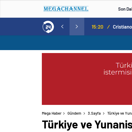
Son Da
Norweç silahlı kuvvetleri kadınlardan oluşan özel kuvvetler eğitimlerini başlattı.
15:20
/
Mega Haber
Gündem
3.Sayfa
Türkiye ve Yun
Türkiye ve Yunanis