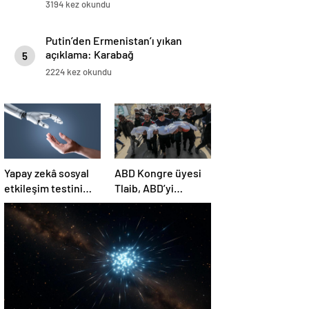
3194 kez okundu
Putin’den Ermenistan’ı yıkan
açıklama: Karabağ
5
Azerbaycan’ın ayrılmaz bir
2224 kez okundu
parçasıdır!
Yapay zekâ sosyal
ABD Kongre üyesi
etkileşim testini
Tlaib, ABD’yi
geçemedi
Filistin’deki
“soykırımda suç
ortağı” olmakla
itham etti