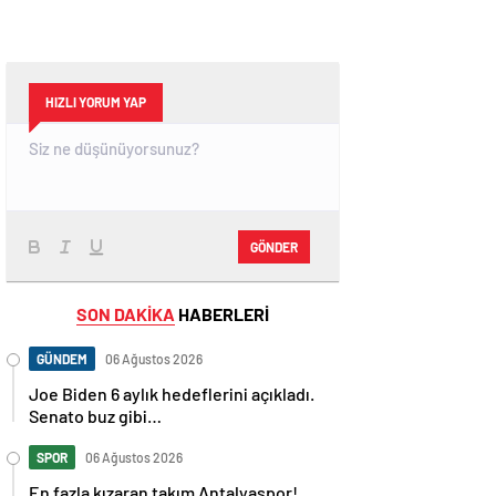
HIZLI YORUM YAP
GÖNDER
SON DAKİKA
HABERLERİ
GÜNDEM
06 Ağustos 2026
Joe Biden 6 aylık hedeflerini açıkladı.
Senato buz gibi…
SPOR
06 Ağustos 2026
En fazla kızaran takım Antalyaspor!