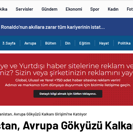
kika
Servisler
Gündem
Ekonomi
Spor
Kadın
Fot
Cristiano Ronaldo’nun akıllara zarar tüm kariyerinin istatistiğini çıkardık !
3.Sayfa
Avrupa
Bülten
Din
Eğitim
Hayat
Politika
anistan, Avrupa Gökyüzü Kalkanı Girişimi’ne Katılıyor
tan, Avrupa Gökyüzü Kalkan