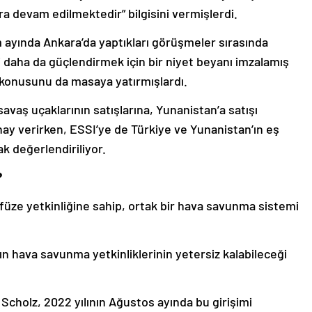
 devam edilmektedir” bilgisini vermişlerdi.
m ayında Ankara’da yaptıkları görüşmeler sırasında
i daha da güçlendirmek için bir niyet beyanı imzalamış
ı konusunu da masaya yatırmışlardı.
avaş uçaklarının satışlarına, Yunanistan’a satışı
onay verirken, ESSI’ye de Türkiye ve Yunanistan’ın eş
ak değerlendiriliyor.
?
ik füze yetkinliğine sahip, ortak bir hava savunma sistemi
ın hava savunma yetkinliklerinin yetersiz kalabileceği
cholz, 2022 yılının Ağustos ayında bu girişimi