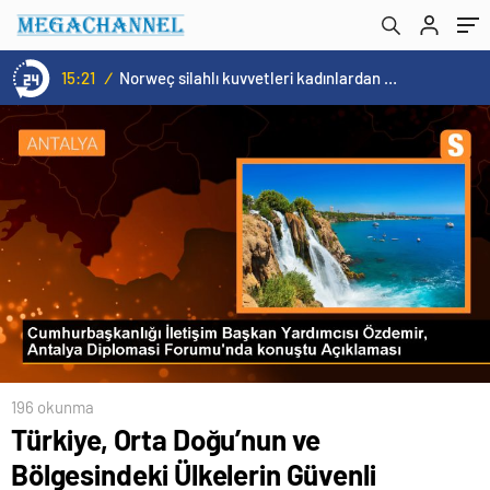
15:21
/
Norweç silahlı kuvvetleri kadınlardan oluşan özel kuvvetler eğitimlerini başlattı.
196 okunma
Türkiye, Orta Doğu’nun ve
Bölgesindeki Ülkelerin Güvenli