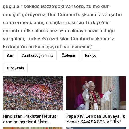
güçlü bir şekilde Gazze’deki vahşete, zulme dur
dediğini görüyoruz. Dün Cumhurbaşkanımız vahşetin
sona ermesi, barışın sağlanması için Türkiye’nin
garantör ülke olarak pozisyon almaya hazır olduğu
vurguladı. Türkiye’yi özel kılan Cumhurbaşkanımız
Erdoğan’ın bu kalbi gayreti ve inancıdır.”
Baş
Cumhurbaşkanımız
Özdemir
Türkiye
Türkiye'nin
Hindistan, Pakistan! Nüfus
Papa XIV. Leo’dan Dünyaya İlk
oranları açıklandı! İşte
Mesaj: SAVAŞA SON VERİN!
Dünyanın en kalabalık ülkesi!