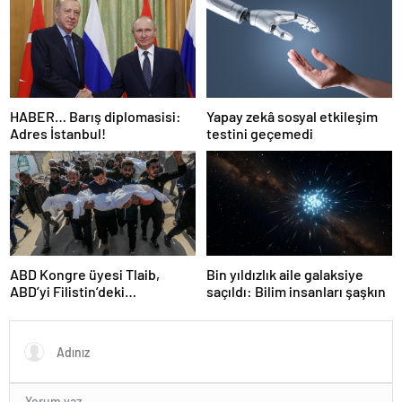
Dünya haritası ülkeler!
HABER… Barış diplomasisi:
Yapay zekâ sosyal etkileşim
Adres İstanbul!
testini geçemedi
ABD Kongre üyesi Tlaib,
Bin yıldızlık aile galaksiye
ABD’yi Filistin’deki
saçıldı: Bilim insanları şaşkın
“soykırımda suç ortağı”
olmakla itham etti