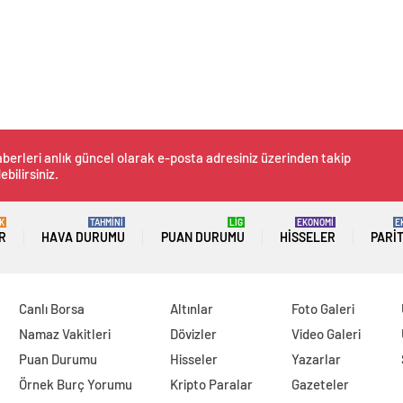
berleri anlık güncel olarak e-posta adresiniz üzerinden takip
ebilirsiniz.
K
TAHMİNİ
LİG
EKONOMİ
E
R
HAVA DURUMU
PUAN DURUMU
HISSELER
PARI
Canlı Borsa
Altınlar
Foto Galeri
Namaz Vakitleri
Dövizler
Video Galeri
Puan Durumu
Hisseler
Yazarlar
Örnek Burç Yorumu
Kripto Paralar
Gazeteler