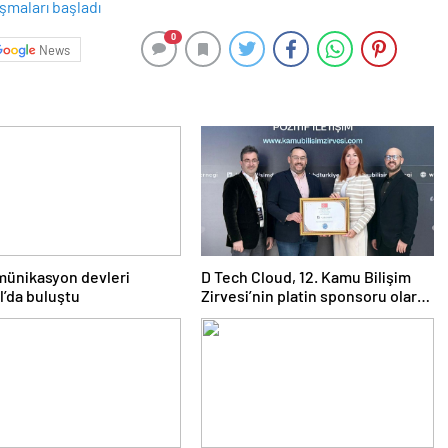
0
News
münikasyon devleri
D Tech Cloud, 12. Kamu Bilişim
l’da buluştu
Zirvesi’nin platin sponsoru olarak
dijital geleceğe yön verdi