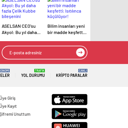
ASELSAN CEO’su
Bilim insanları yeni
Akyol: Bu yıl daha
bir madde keşfetti:
fazla Çelik Kubbe
Isıtılınca küçülüyor!
bileşenini
envantere
vereceğiz
KONOMİ
TRAFİK
CANLI
TELER
YOL DURUMU
KRIPTO PARALAR
Üye Giriş
Üye Kayıt
Şifremi Unuttum