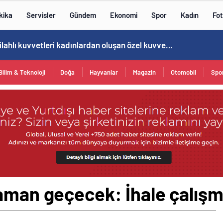
kika
Servisler
Gündem
Ekonomi
Spor
Kadın
Fot
Norweç silahlı kuvvetleri kadınlardan oluşan özel kuvvetler eğitimlerini başlattı.
Bilim & Teknoloji
Doğa
Hayvanlar
Magazin
Otomobil
Spo
aman geçecek: İhale çalışma