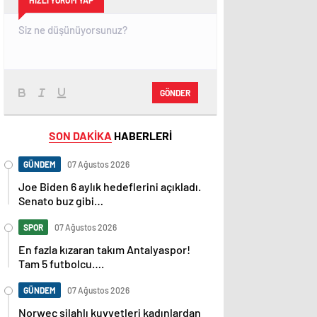
HIZLI YORUM YAP
GÖNDER
SON DAKİKA
HABERLERİ
GÜNDEM
07 Ağustos 2026
Joe Biden 6 aylık hedeflerini açıkladı.
Senato buz gibi…
SPOR
07 Ağustos 2026
En fazla kızaran takım Antalyaspor!
Tam 5 futbolcu….
GÜNDEM
07 Ağustos 2026
Norweç silahlı kuvvetleri kadınlardan