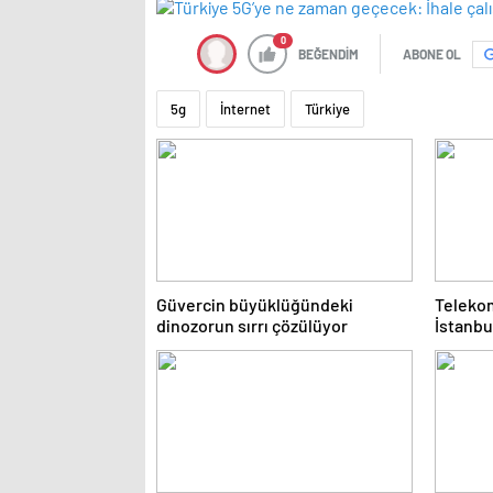
0
BEĞENDİM
ABONE OL
5g
İnternet
Türkiye
Güvercin büyüklüğündeki
Teleko
dinozorun sırrı çözülüyor
İstanbu