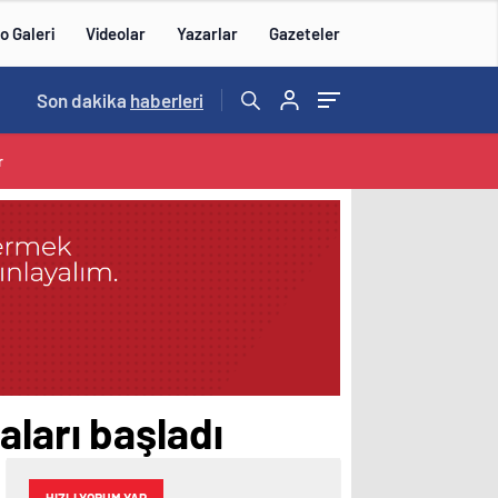
o Galeri
Videolar
Yazarlar
Gazeteler
15:20
Son dakika
/
haberleri
r
ları başladı