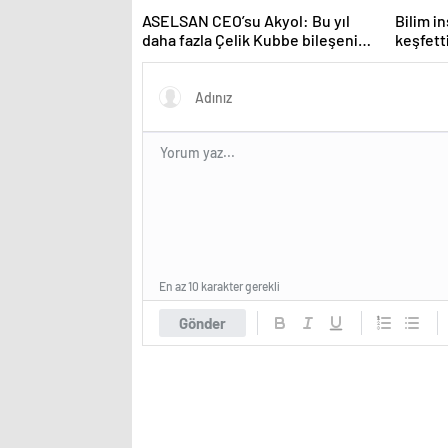
ASELSAN CEO’su Akyol: Bu yıl
Bilim i
daha fazla Çelik Kubbe bileşenini
keşfetti
envantere vereceğiz
En az 10 karakter gerekli
Gönder