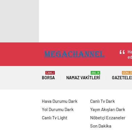
Ha
ed
CANLI
ANLIK
GÜNLÜ
BORSA
NAMAZ VAKITLERI
GAZETELE
Hava Durumu Dark
Canlı Tv Dark
Yol Durumu Dark
Yayın Akışları Dark
Canlı Tv Light
Nöbetçi Eczaneler
Son Dakika