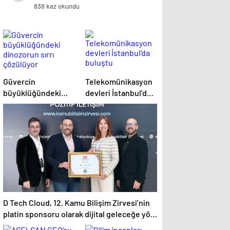
öldü
838 kez okundu
Güvercin
Telekomünikasyon
büyüklüğündeki
devleri İstanbul’da
dinozorun sırrı
buluştu
çözülüyor
D Tech Cloud, 12. Kamu Bilişim Zirvesi’nin
platin sponsoru olarak dijital geleceğe yön
verdi