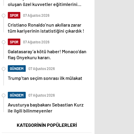
oluşan özel kuvvetler eğitimlerini
başlattı.
SPOR
07 Ağustos 2026
Cristiano Ronaldo’nun akıllara zarar
tüm kariyerinin istatistiğini çıkardık !
SPOR
07 Ağustos 2026
Galatasaray’a kötü haber! Monaco’dan
flaş Onyekuru kararı.
GÜNDEM
07 Ağustos 2026
Trump’tan seçim sonrası ilk mülakat
GÜNDEM
07 Ağustos 2026
Avusturya başbakanı Sebastian Kurz
ile ilgili bilinmeyenler
KATEGORİNİN POPÜLERLERİ