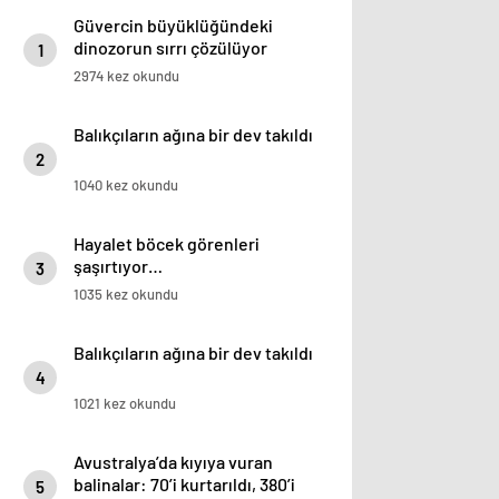
Güvercin büyüklüğündeki
dinozorun sırrı çözülüyor
1
2974 kez okundu
Balıkçıların ağına bir dev takıldı
2
1040 kez okundu
Hayalet böcek görenleri
şaşırtıyor…
3
1035 kez okundu
Balıkçıların ağına bir dev takıldı
4
1021 kez okundu
Avustralya’da kıyıya vuran
balinalar: 70’i kurtarıldı, 380’i
5