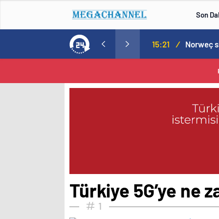
Son Da
aspor! Tam 5 futbolcu….
15:21
/
Türkiye 5G’ye ne z
1