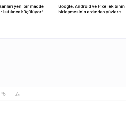
nsanları yeni bir madde
Google, Android ve Pixel ekibinin
: Isıtılınca küçülüyor!
birleşmesinin ardından yüzlerce
kişiyi işten çıkardı