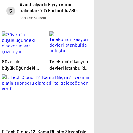
Avustralya’da kıyıya vuran
balinalar: 70’i kurtarıldı, 380’i
5
öldü
838 kez okundu
Güvercin
Telekomünikasyon
büyüklüğündeki
devleri İstanbul’da
dinozorun sırrı
buluştu
çözülüyor
D Tech Cloud, 12. Kamu Bilişim Zirvesi’nin