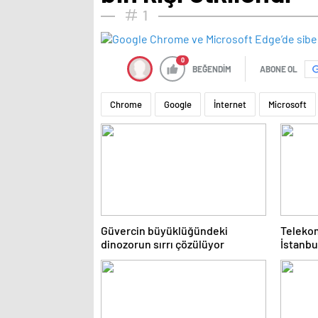
1
0
BEĞENDİM
ABONE OL
Chrome
Google
İnternet
Microsoft
Güvercin büyüklüğündeki
Teleko
dinozorun sırrı çözülüyor
İstanbu