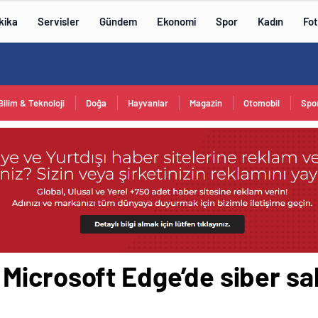
kika
Servisler
Gündem
Ekonomi
Spor
Kadın
Fot
Bilim & Teknoloji
Doğa
Hayvanlar
Magazin
Otomobil
Spo
icrosoft Edge’de siber sal