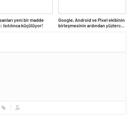
nsanları yeni bir madde
Google, Android ve Pixel ekibinin
: Isıtılınca küçülüyor!
birleşmesinin ardından yüzlerce
kişiyi işten çıkardı