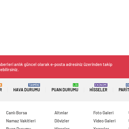
berleri anlık güncel olarak e-posta adresiniz üzerinden takip
ebilirsiniz.
K
TAHMİNİ
LİG
EKONOMİ
E
R
HAVA DURUMU
PUAN DURUMU
HISSELER
PARI
Canlı Borsa
Altınlar
Foto Galeri
Namaz Vakitleri
Dövizler
Video Galeri
Puan Durumu
Hisseler
Yazarlar