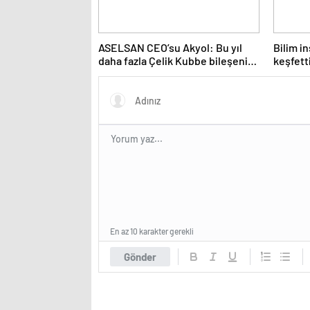
ASELSAN CEO’su Akyol: Bu yıl
Bilim i
daha fazla Çelik Kubbe bileşenini
keşfetti
envantere vereceğiz
En az 10 karakter gerekli
Gönder