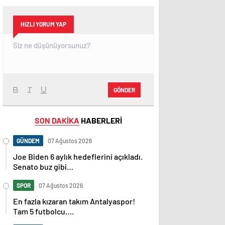
HIZLI YORUM YAP
GÖNDER
SON DAKİKA
HABERLERİ
GÜNDEM
07 Ağustos 2026
Joe Biden 6 aylık hedeflerini açıkladı.
Senato buz gibi…
SPOR
07 Ağustos 2026
En fazla kızaran takım Antalyaspor!
Tam 5 futbolcu….