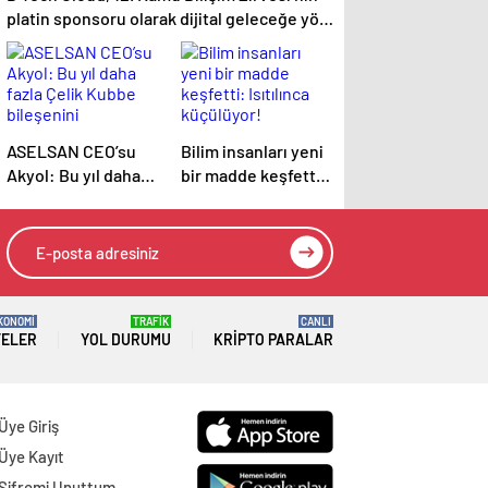
platin sponsoru olarak dijital geleceğe yön
verdi
ASELSAN CEO’su
Bilim insanları yeni
Akyol: Bu yıl daha
bir madde keşfetti:
fazla Çelik Kubbe
Isıtılınca küçülüyor!
bileşenini
envantere
vereceğiz
KONOMİ
TRAFİK
CANLI
TELER
YOL DURUMU
KRIPTO PARALAR
Üye Giriş
Üye Kayıt
Şifremi Unuttum