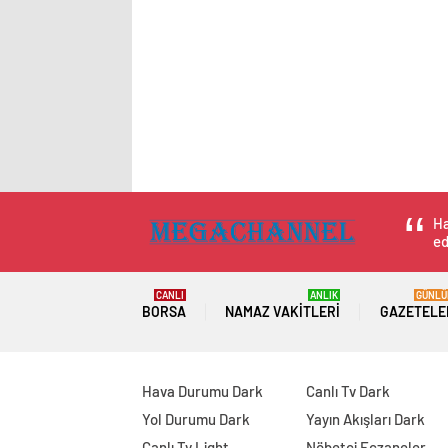
Ha
ed
CANLI
ANLIK
GÜNLÜ
BORSA
NAMAZ VAKITLERI
GAZETELE
Hava Durumu Dark
Canlı Tv Dark
Yol Durumu Dark
Yayın Akışları Dark
Canlı Tv Light
Nöbetçi Eczaneler