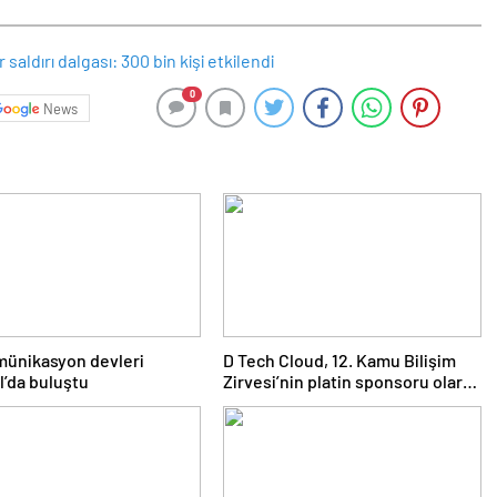
0
News
münikasyon devleri
D Tech Cloud, 12. Kamu Bilişim
l’da buluştu
Zirvesi’nin platin sponsoru olarak
dijital geleceğe yön verdi