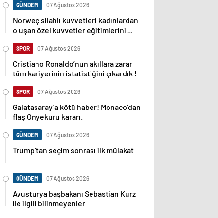
GÜNDEM
07 Ağustos 2026
Norweç silahlı kuvvetleri kadınlardan
oluşan özel kuvvetler eğitimlerini
başlattı.
SPOR
07 Ağustos 2026
Cristiano Ronaldo’nun akıllara zarar
tüm kariyerinin istatistiğini çıkardık !
SPOR
07 Ağustos 2026
Galatasaray’a kötü haber! Monaco’dan
flaş Onyekuru kararı.
GÜNDEM
07 Ağustos 2026
Trump’tan seçim sonrası ilk mülakat
GÜNDEM
07 Ağustos 2026
Avusturya başbakanı Sebastian Kurz
ile ilgili bilinmeyenler