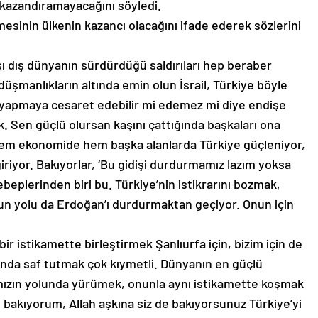
 kazandıramayacağını söyledi.
esinin ülkenin kazancı olacağını ifade ederek sözlerini
ı dış dünyanın sürdürdüğü saldırıları hep beraber
şmanlıkların altında emin olun İsrail, Türkiye böyle
yapmaya cesaret edebilir mi edemez mi diye endişe
k. Sen güçlü olursan kaşını çattığında başkaları ona
em ekonomide hem başka alanlarda Türkiye güçleniyor,
giriyor. Bakıyorlar, ‘Bu gidişi durdurmamız lazım yoksa
beplerinden biri bu. Türkiye’nin istikrarını bozmak,
un yolu da Erdoğan’ı durdurmaktan geçiyor. Onun için
 bir istikamette birleştirmek Şanlıurfa için, bizim için de
nda saf tutmak çok kıymetli. Dünyanın en güçlü
’mızın yolunda yürümek, onunla aynı istikamette koşmak
 bakıyorum, Allah aşkına siz de bakıyorsunuz Türkiye’yi