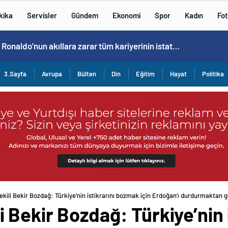
kika
Servisler
Gündem
Ekonomi
Spor
Kadın
Fot
Cristiano Ronaldo’nun akıllara zarar tüm kariyerinin istatistiğini çıkardık !
3.Sayfa
Avrupa
Bülten
Din
Eğitim
Hayat
Politika
ili Bekir Bozdağ: Türkiye’nin istikrarını bozmak için Erdoğan’ı durdurmaktan g
Bekir Bozdağ: Türkiye’nin 