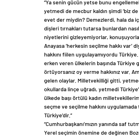
“Ya senin gücün yetse bunu engellemek 
yetmedi de mecbur kaldın şimdi ‘biz de
evet der miydin? Demezlerdi, hala da i
dişleri tırnakları tutarsa bunlardan nası
niyetlerini gizleyemiyorlar, konuşuyorla
Anayasa ‘herkesin seçilme hakkı var’ d
hakkını fiilen uygulayamıyordu Türkiye
erken veren ülkelerin başında Türkiye 
örtüyorsanız oy verme hakkınız var. Am
gelen olaylar. Milletvekilliği gitti, yet
okullarda linçe uğradı, yetmedi Türkiy
ülkede başı örtülü kadın milletvekilleri
seçme ve seçilme hakkını uygulamada t
Türkiye’dir.”
“Cumhurbaşkanı’mızın yanında saf tutm
Yerel seçimin önemine de değinen Bozda