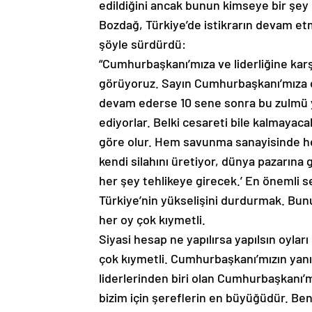
edildiğini ancak bunun kimseye bir şey
Bozdağ, Türkiye’de istikrarın devam etm
şöyle sürdürdü:
“Cumhurbaşkanı’mıza ve liderliğine karş
görüyoruz. Sayın Cumhurbaşkanı’mıza dü
devam ederse 10 sene sonra bu zulmü 
ediyorlar. Belki cesareti bile kalmayaca
göre olur. Hem savunma sanayisinde h
kendi silahını üretiyor, dünya pazarına 
her şey tehlikeye girecek.’ En önemli se
Türkiye’nin yükselişini durdurmak. Bun
her oy çok kıymetli.
Siyasi hesap ne yapılırsa yapılsın oyları
çok kıymetli. Cumhurbaşkanı’mızın yanı
liderlerinden biri olan Cumhurbaşkanı
bizim için şereflerin en büyüğüdür. Ben