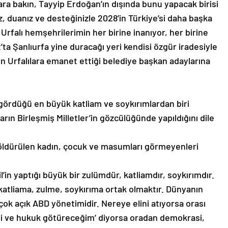
ara bakın, Tayyip Erdoğan’ın dışında bunu yapacak birisi
iz, duanız ve desteğinizle 2028’in Türkiye’si daha başka
 Urfalı hemşehrilerimin her birine inanıyor, her birine
ta Şanlıurfa yine duracağı yeri kendisi özgür iradesiyle
 Urfalılara emanet ettiği belediye başkan adaylarına
nın gördüğü en büyük katliam ve soykırımlardan biri
n Birleşmiş Milletler’in gözcülüğünde yapıldığını dile
i, öldürülen kadın, çocuk ve masumları görmeyenleri
’in yaptığı büyük bir zulümdür, katliamdır, soykırımdır.
u katliama, zulme, soykırıma ortak olmaktır. Dünyanın
 çok açık ABD yönetimidir. Nereye elini atıyorsa orası
i ve hukuk götüreceğim’ diyorsa oradan demokrasi,