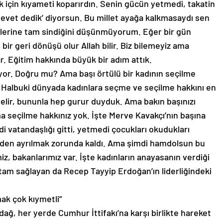
için kıyameti koparırdın. Senin gücün yetmedi, takatin
 evet dedik’ diyorsun. Bu millet ayağa kalkmasaydı sen
çlerine tam sindiğini düşünmüyorum. Eğer bir gün
l bir geri dönüşü olur Allah bilir. Biz bilemeyiz ama
r. Eğitim hakkında büyük bir adım attık.
iyor. Doğru mu? Ama başı örtülü bir kadının seçilme
. Halbuki dünyada kadınlara seçme ve seçilme hakkını en
gelir, bununla hep gurur duyduk. Ama bakın başınızı
a seçilme hakkınız yok. İşte Merve Kavakçı’nın başına
medi vatandaşlığı gitti, yetmedi çocukları okudukları
e’den ayrılmak zorunda kaldı. Ama şimdi hamdolsun bu
miz, bakanlarımız var. İşte kadınların anayasanın verdiği
am sağlayan da Recep Tayyip Erdoğan’ın liderliğindeki
ak çok kıymetli”
ğ, her yerde Cumhur İttifakı’na karşı birlikte hareket