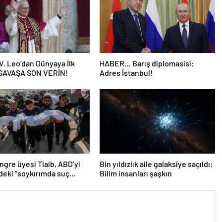
V. Leo’dan Dünyaya İlk
HABER… Barış diplomasisi:
 SAVAŞA SON VERİN!
Adres İstanbul!
gre üyesi Tlaib, ABD’yi
Bin yıldızlık aile galaksiye saçıldı:
n’deki “soykırımda suç
Bilim insanları şaşkın
 olmakla itham etti