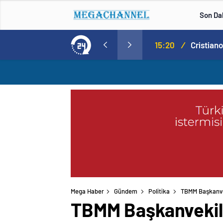
Son Da
Norweç silahlı kuvvetleri kadınlardan oluşan özel kuvvetler eğitimlerini başlattı.
15:20
/
Mega Haber
Gündem
Politika
TBMM Başkanvek
TBMM Başkanvekili 