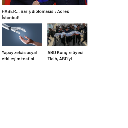
HABER… Barış diplomasisi: Adres
İstanbul!
Yapay zekâ sosyal
ABD Kongre üyesi
etkileşim testini
Tlaib, ABD’yi
geçemedi
Filistin’deki
“soykırımda suç
ortağı” olmakla
itham etti