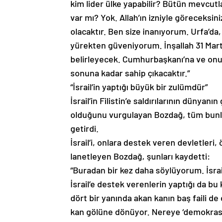
kim lider ülke yapabilir? Bütün mevcutl
var mı? Yok. Allah’ın izniyle göreceksin
olacaktır. Ben size inanıyorum. Urfa’da,
yürekten güveniyorum. İnşallah 31 Mart’
belirleyecek. Cumhurbaşkanı’na ve onun
sonuna kadar sahip çıkacaktır.”
“İsrail’in yaptığı büyük bir zulümdür”
İsrail’in Filistin’e saldırılarının dünya
olduğunu vurgulayan Bozdağ, tüm bunları
getirdi.
İsrail’i, onlara destek veren devletler
lanetleyen Bozdağ, şunları kaydetti:
“Buradan bir kez daha söylüyorum. İsrail
İsrail’e destek verenlerin yaptığı da b
dört bir yanında akan kanın baş faili de
kan gölüne dönüyor. Nereye ‘demokras