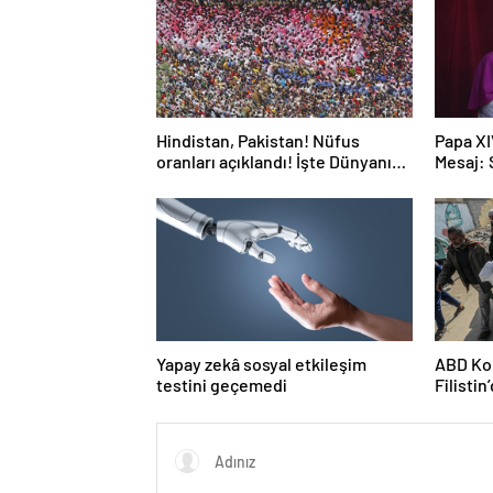
Hindistan, Pakistan! Nüfus
Papa XI
oranları açıklandı! İşte Dünyanın
Mesaj:
en kalabalık ülkesi! Dünya
haritası ülkeler!
Yapay zekâ sosyal etkileşim
ABD Kon
testini geçemedi
Filisti
ortağı”