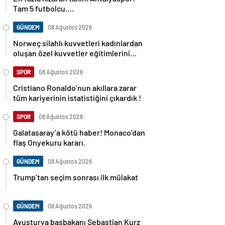
Tam 5 futbolcu….
GÜNDEM
08 Ağustos 2026
Norweç silahlı kuvvetleri kadınlardan
oluşan özel kuvvetler eğitimlerini
başlattı.
SPOR
08 Ağustos 2026
Cristiano Ronaldo’nun akıllara zarar
tüm kariyerinin istatistiğini çıkardık !
SPOR
08 Ağustos 2026
Galatasaray’a kötü haber! Monaco’dan
flaş Onyekuru kararı.
GÜNDEM
08 Ağustos 2026
Trump’tan seçim sonrası ilk mülakat
GÜNDEM
08 Ağustos 2026
Avusturya başbakanı Sebastian Kurz