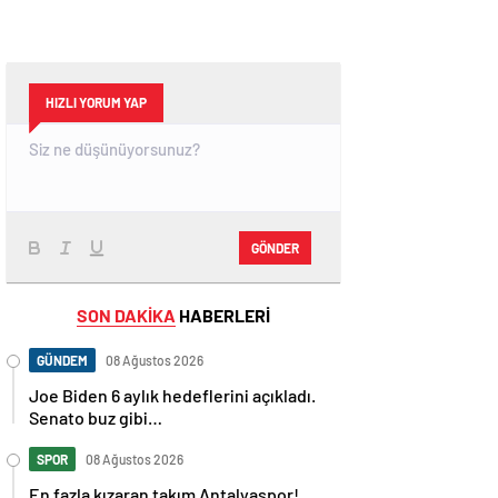
HIZLI YORUM YAP
GÖNDER
SON DAKİKA
HABERLERİ
GÜNDEM
08 Ağustos 2026
Joe Biden 6 aylık hedeflerini açıkladı.
Senato buz gibi…
SPOR
08 Ağustos 2026
En fazla kızaran takım Antalyaspor!