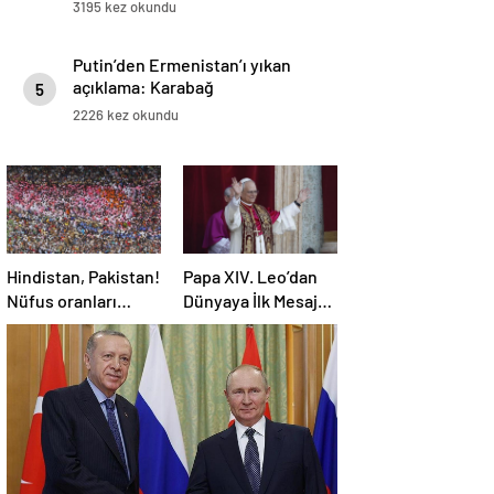
3195 kez okundu
Putin’den Ermenistan’ı yıkan
açıklama: Karabağ
5
Azerbaycan’ın ayrılmaz bir
2226 kez okundu
parçasıdır!
Hindistan, Pakistan!
Papa XIV. Leo’dan
Nüfus oranları
Dünyaya İlk Mesaj:
açıklandı! İşte
SAVAŞA SON
Dünyanın en
VERİN!
kalabalık ülkesi!
Dünya haritası
ülkeler!