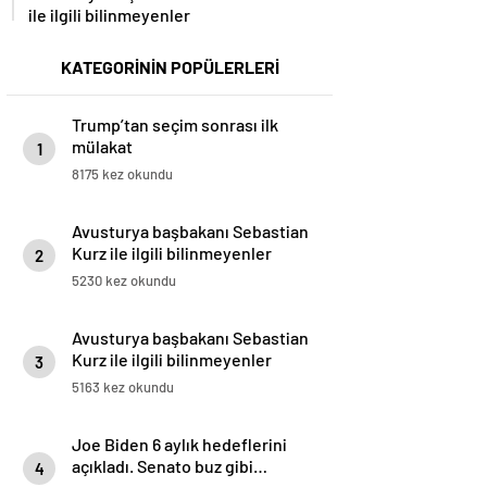
ile ilgili bilinmeyenler
KATEGORİNİN POPÜLERLERİ
Trump’tan seçim sonrası ilk
mülakat
1
8175 kez okundu
Avusturya başbakanı Sebastian
Kurz ile ilgili bilinmeyenler
2
5230 kez okundu
Avusturya başbakanı Sebastian
Kurz ile ilgili bilinmeyenler
3
5163 kez okundu
Joe Biden 6 aylık hedeflerini
açıkladı. Senato buz gibi…
4