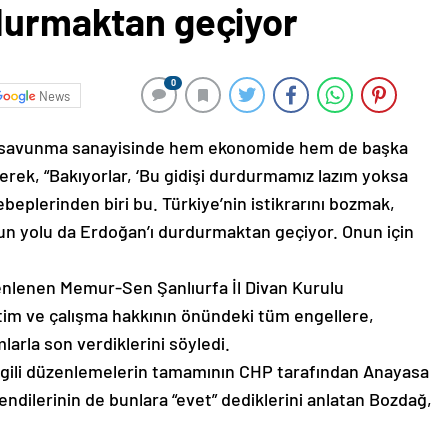
rdurmaktan geçiyor
0
News
 savunma sanayisinde hem ekonomide hem de başka
terek, “Bakıyorlar, ‘Bu gidişi durdurmamız lazım yoksa
beplerinden biri bu. Türkiye’nin istikrarını bozmak,
un yolu da Erdoğan’ı durdurmaktan geçiyor. Onun için
nlenen Memur-Sen Şanlıurfa İl Divan Kurulu
tim ve çalışma hakkının önündeki tüm engellere,
larla son verdiklerini söyledi.
ilgili düzenlemelerin tamamının CHP tarafından Anayasa
ndilerinin de bunlara “evet” dediklerini anlatan Bozdağ,