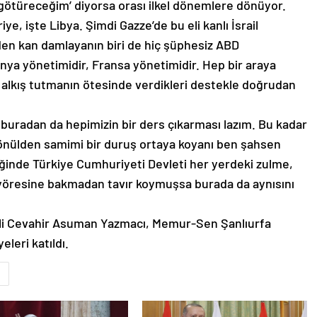
götüreceğim’ diyorsa orası ilkel dönemlere dönüyor.
iye, işte Libya. Şimdi Gazze’de bu eli kanlı İsrail
den kan damlayanın biri de hiç şüphesiz ABD
anya yönetimidir, Fransa yönetimidir. Hep bir araya
e alkış tutmanın ötesinde verdikleri destekle doğrudan
te buradan da hepimizin bir ders çıkarması lazım. Bu kadar
 gönülden samimi bir duruş ortaya koyanı ben şahsen
ğinde Türkiye Cumhuriyeti Devleti her yerdeki zulme,
e, yöresine bakmadan tavır koymuşsa burada da aynısını
kili Cevahir Asuman Yazmacı, Memur-Sen Şanlıurfa
leri katıldı.