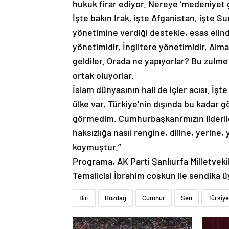
hukuk firar ediyor. Nereye ‘medeniyet 
İşte bakın Irak, işte Afganistan, işte Sur
yönetimine verdiği destekle, esas elin
yönetimidir, İngiltere yönetimidir, Alm
geldiler. Orada ne yapıyorlar? Bu zulm
ortak oluyorlar.
İslam dünyasının hali de içler acısı. İş
ülke var, Türkiye’nin dışında bu kadar
görmedim. Cumhurbaşkanı’mızın liderli
haksızlığa nasıl rengine, diline, yerin
koymuştur.”
Programa, AK Parti Şanlıurfa Milletve
Temsilcisi İbrahim coşkun ile sendika üye
Biri
Bozdağ
Cumhur
Sen
Türkiye