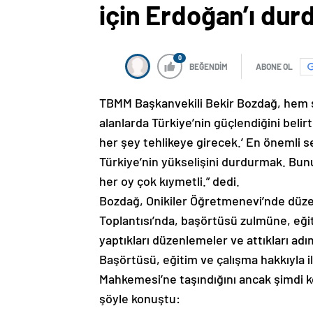
için Erdoğan’ı du
0
BEĞENDİM
ABONE OL
TBMM Başkanvekili Bekir Bozdağ, hem
alanlarda Türkiye’nin güçlendiğini belir
her şey tehlikeye girecek.’ En önemli se
Türkiye’nin yükselişini durdurmak. Bun
her oy çok kıymetli.” dedi.
Bozdağ, Onikiler Öğretmenevi’nde düze
Toplantısı’nda, başörtüsü zulmüne, eği
yaptıkları düzenlemeler ve attıkları adım
Başörtüsü, eğitim ve çalışma hakkıyla 
Mahkemesi’ne taşındığını ancak şimdi ke
şöyle konuştu: