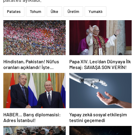
Patates
Tohum
Ülke
Üretim
Yumaklı
Hindistan, Pakistan! Nüfus
Papa XIV. Leo’dan Dünyaya İlk
oranları açıklandı! İşte
Mesaj: SAVAŞA SON VERİN!
Dünyanın en kalabalık ülkesi!
Dünya haritası ülkeler!
HABER… Barış diplomasisi:
Yapay zekâ sosyal etkileşim
Adres İstanbul!
testini geçemedi