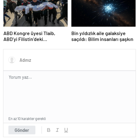
ABD Kongre üyesi Tlaib,
Bin yıldızlık aile galaksiye
ABD’yi Filistin’deki
saçıldı: Bilim insanları şaşkın
“soykırımda suç ortağı”
olmakla itham etti
En az 10 karakter gerekli
Gönder