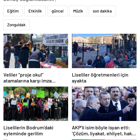
Eğitim
Etkinlik
güncel
Müzik
son dakika
Zonguldak
Veliler “proje okul”
Liseliler öğretmenleri için
atamalarına karşı imza
ayakta
kampanyası başlattı
Liselilerin Bodrum’daki
AKP’li isim böyle isyan etti:
eyleminde gerilim
‘Çözüm, liyakat, ehliyet, hak,
adalet’