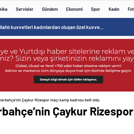
kika
Servisler
Gündem
Ekonomi
Spor
Kadın
Fot
Norweç silahlı kuvvetleri kadınlardan oluşan özel kuvvetler eğitimlerini başlattı.
nerbahçe’nin Çaykur Rizespor maçı kamp kadrosu belli oldu
rbahçe’nin Çaykur Rizespo