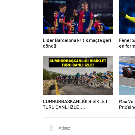
Lider Barcelona kritik maçta geri
Fenerba
döndü
en form
Talisca
CUMHURBAŞKANLIĞI BİSİKLET
Max Ve
TURU CANLI İZLE:
Prix’si
Cumhurbaşkanlığı Bisiklet Yarışı
Hangi Kanalda? İşte İzmir Bisiklet
Yarışı Bilgileri…