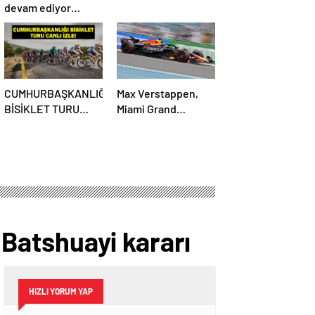
devam ediyor…
CUMHURBAŞKANLIĞI
Max Verstappen,
BİSİKLET TURU
Miami Grand
CANLI İZLE:
Prix’sine ilk sıradan
Cumhurbaşkanlığı
başlayacak
Bisiklet Yarışı Hangi
Kanalda? İşte İzmir
Bisiklet Yarışı
Bilgileri…
n Batshuayi kararı
HIZLI YORUM YAP