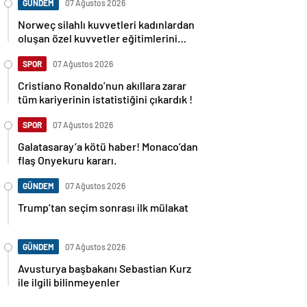
GÜNDEM
07 Ağustos 2026
Norweç silahlı kuvvetleri kadınlardan
oluşan özel kuvvetler eğitimlerini
başlattı.
SPOR
07 Ağustos 2026
Cristiano Ronaldo’nun akıllara zarar
tüm kariyerinin istatistiğini çıkardık !
SPOR
07 Ağustos 2026
Galatasaray’a kötü haber! Monaco’dan
flaş Onyekuru kararı.
GÜNDEM
07 Ağustos 2026
Trump’tan seçim sonrası ilk mülakat
GÜNDEM
07 Ağustos 2026
Avusturya başbakanı Sebastian Kurz
ile ilgili bilinmeyenler