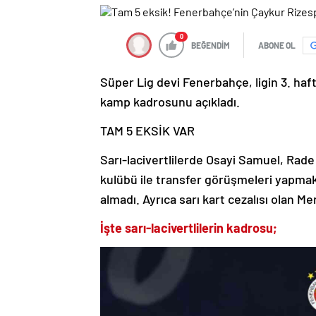
0
BEĞENDİM
ABONE OL
Süper Lig devi Fenerbahçe, ligin 3. h
kamp kadrosunu açıkladı.
TAM 5 EKSİK VAR
Sarı-lacivertlilerde Osayi Samuel, Rade
kulübü ile transfer görüşmeleri yapmak
almadı. Ayrıca sarı kart cezalısı olan 
İşte sarı-lacivertlilerin kadrosu;