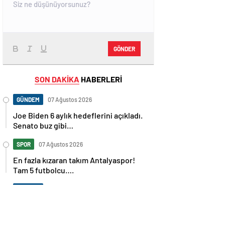
GÖNDER
SON DAKİKA
HABERLERİ
GÜNDEM
07 Ağustos 2026
Joe Biden 6 aylık hedeflerini açıkladı.
Senato buz gibi…
SPOR
07 Ağustos 2026
En fazla kızaran takım Antalyaspor!
Tam 5 futbolcu….
GÜNDEM
07 Ağustos 2026
Norweç silahlı kuvvetleri kadınlardan
oluşan özel kuvvetler eğitimlerini
başlattı.