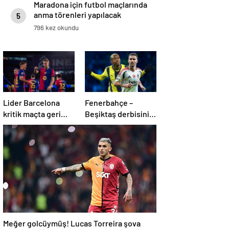
Maradona için futbol maçlarında
anma törenleri yapılacak
5
796 kez okundu
Lider Barcelona
Fenerbahçe –
kritik maçta geri
Beşiktaş derbisinin
döndü
en formda ayakları:
Anderson Talisca
ve Rafa Silva
Meğer golcüymüş! Lucas Torreira şova