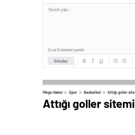
En az 10 karakter gerekli
Gönder
Mega Haber
Spor
Basketbol
Attığı goller si
Attığı goller sitem
0
BEĞENDİM
ABONE OL