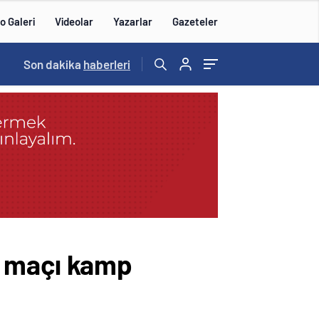
o Galeri
Videolar
Yazarlar
Gazeteler
15:20
Son dakika
/
haberleri
r maçı kamp