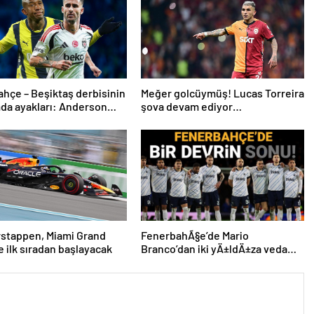
hçe – Beşiktaş derbisinin
Meğer golcüymüş! Lucas Torreira
da ayakları: Anderson
şova devam ediyor…
 ve Rafa Silva
rstappen, Miami Grand
FenerbahÃ§e’de Mario
ne ilk sıradan başlayacak
Branco’dan iki yÄ±ldÄ±za veda
mesajÄ±: “Gelecek sezon
yoksunuz”