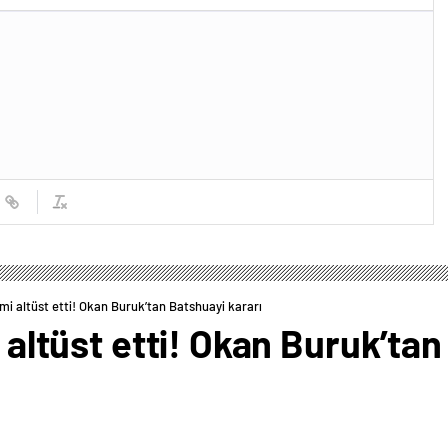
temi altüst etti! Okan Buruk’tan Batshuayi kararı
i altüst etti! Okan Buruk’ta
0
News