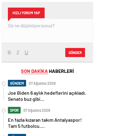
HIZLI YORUM YAP
GÖNDER
SON DAKİKA
HABERLERİ
GÜNDEM
07 Ağustos 2026
Joe Biden 6 aylık hedeflerini açıkladı.
Senato buz gibi…
SPOR
07 Ağustos 2026
En fazla kızaran takım Antalyaspor!
Tam 5 futbolcu….