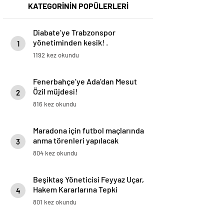
KATEGORİNİN POPÜLERLERİ
Diabate’ye Trabzonspor
yönetiminden kesik! .
1
1192 kez okundu
Fenerbahçe’ye Ada’dan Mesut
Özil müjdesi!
2
816 kez okundu
Maradona için futbol maçlarında
anma törenleri yapılacak
3
804 kez okundu
Beşiktaş Yöneticisi Feyyaz Uçar,
Hakem Kararlarına Tepki
4
Gösterdi
801 kez okundu