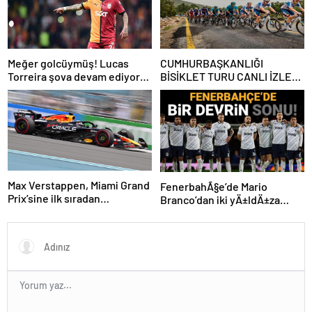
Meğer golcüymüş! Lucas
CUMHURBAŞKANLIĞI
Torreira şova devam ediyor…
BİSİKLET TURU CANLI İZLE:
Cumhurbaşkanlığı Bisiklet
Yarışı Hangi Kanalda? İşte
İzmir Bisiklet Yarışı Bilgileri…
Max Verstappen, Miami Grand
FenerbahÃ§e’de Mario
Prix’sine ilk sıradan
Branco’dan iki yÄ±ldÄ±za
başlayacak
veda mesajÄ±: “Gelecek
sezon yoksunuz”