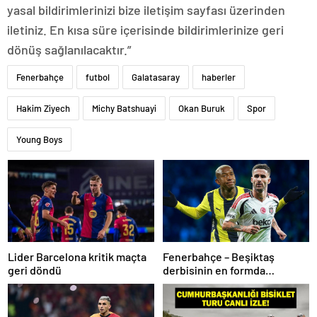
yasal bildirimlerinizi bize iletişim sayfası üzerinden
iletiniz. En kısa süre içerisinde bildirimlerinize geri
dönüş sağlanılacaktır.”
Fenerbahçe
futbol
Galatasaray
haberler
Hakim Ziyech
Michy Batshuayi
Okan Buruk
Spor
Young Boys
Lider Barcelona kritik maçta
Fenerbahçe – Beşiktaş
geri döndü
derbisinin en formda
ayakları: Anderson Talisca ve
Rafa Silva