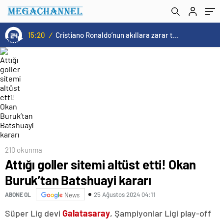
15:20
/
Cristiano Ronaldo’nun akıllara zarar tüm kariyerinin istatistiğini çıkardık !
210 okunma
Attığı goller sitemi altüst etti! Okan
Buruk’tan Batshuayi kararı
25 Ağustos 2024 04:11
ABONE OL
News
Süper Lig devi
Galatasaray
, Şampiyonlar Ligi play-off