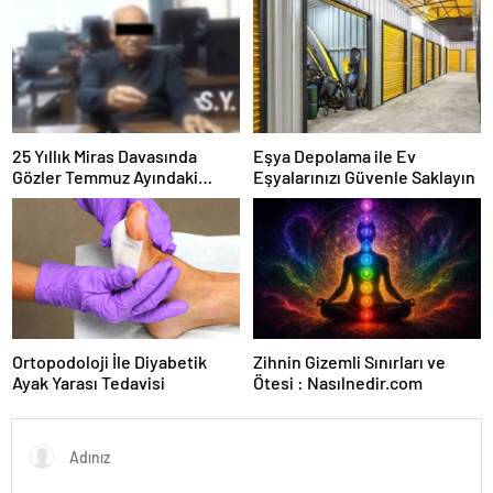
25 Yıllık Miras Davasında
Eşya Depolama ile Ev
Gözler Temmuz Ayındaki
Eşyalarınızı Güvenle Saklayın
Karar Duruşmasına Çevrildi
Ortopodoloji İle Diyabetik
Zihnin Gizemli Sınırları ve
Ayak Yarası Tedavisi
Ötesi : Nasılnedir.com