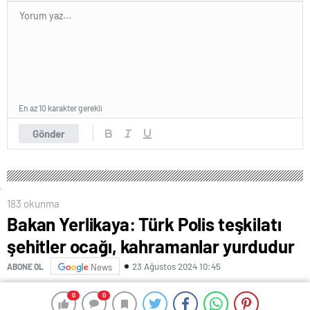
En az 10 karakter gerekli
Gönder
183 okunma
Bakan Yerlikaya: Türk Polis teşkilatı
şehitler ocağı, kahramanlar yurdudur
23 Ağustos 2024 10:45
ABONE OL
News
İçişleri Bakanı Ali Yerlikaya, Gölbaşı Polis Akademisi
0
0
0
0