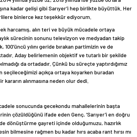
na kadar gelişi gibi Sarıyer’i hep birlikte büyüttük. Her
rlilere binlerce kez teşekkür ediyorum.
emek harcamış, alın teri ve büyük mücadele ortaya
aylık sürecinin sonunu televizyon ve medyadan takip
100’üncü yılını geride bırakan partimizin ve de
ır. Aday belirlemenin objektif ve tutarlı bir şekilde
ılmadığı da ortadadır. Çünkü bu süreçte yaptırdığımız
den seçileceğimizi açıkça ortaya koyarken buradan
r kararın alınmasına neden olur dedi.
mücadele sonucunda gecekondu mahallelerinin başta
inin çözüldüğünü ifade eden Genç, ‘Sarıyer’i en doğru
e dönüştürme gayreti içinde olduğumuzu, hazırlık
esin bilmesine rağmen bu kadar hırs acaba rant hırsı mı