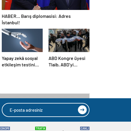
HABER… Barış diplomasisi: Adres
İstanbul!
Yapay zekâ sosyal
ABD Kongre üyesi
etkileşim testini
Tlaib, ABD’yi
geçemedi
Filistin’deki
“soykırımda suç
ortağı” olmakla
itham etti
KONOMİ
TRAFİK
CANLI