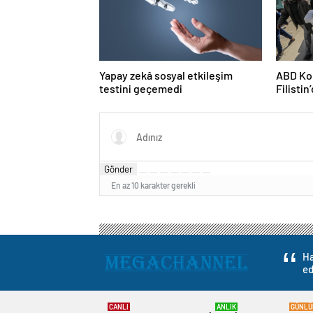
Yapay zekâ sosyal etkileşim
ABD Kon
testini geçemedi
Filisti
ortağı”
Gönder
En az 10 karakter gerekli
Ha
ed
CANLI
ANLIK
GÜNLÜ