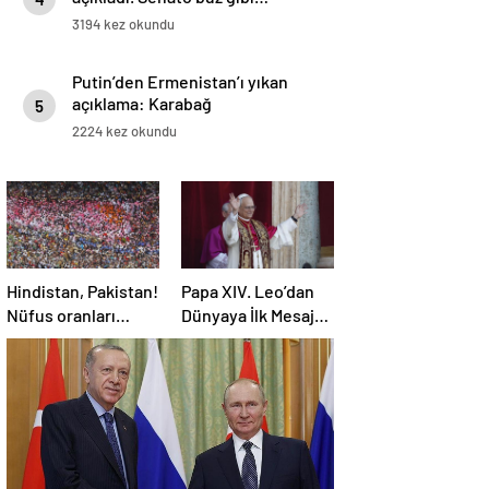
3194 kez okundu
Putin’den Ermenistan’ı yıkan
açıklama: Karabağ
5
Azerbaycan’ın ayrılmaz bir
2224 kez okundu
parçasıdır!
Hindistan, Pakistan!
Papa XIV. Leo’dan
Nüfus oranları
Dünyaya İlk Mesaj:
açıklandı! İşte
SAVAŞA SON
Dünyanın en
VERİN!
kalabalık ülkesi!
Dünya haritası
ülkeler!