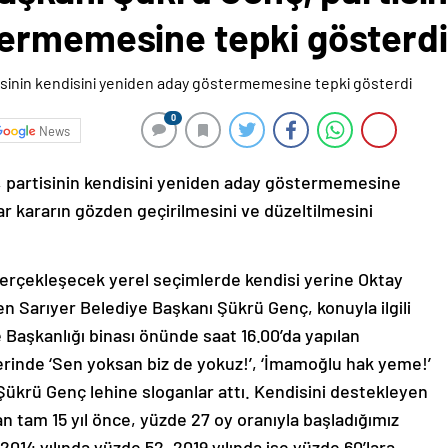
ermemesine tepki gösterdi
0
News
 partisinin kendisini yeniden aday göstermemesine
r kararın gözden geçirilmesini ve düzeltilmesini
 gerçekleşecek yerel seçimlerde kendisi yerine Oktay
n Sarıyer Belediye Başkanı Şükrü Genç, konuyla ilgili
e Başkanlığı binası önünde saat 16.00’da yapılan
llerinde ‘Sen yoksan biz de yokuz!’, ‘İmamoğlu hak yeme!’
ık Şükrü Genç lehine sloganlar attı. Kendisini destekleyen
n tam 15 yıl önce, yüzde 27 oy oranıyla başladığımız
014 yılında yüzde 52, 2019 yılında ise yüzde 60’lara