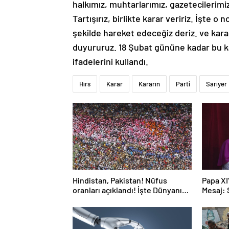
halkımız, muhtarlarımız, gazetecilerimi
Tartışırız, birlikte karar veririz. İşte o 
şekilde hareket edeceğiz deriz. ve karar
duyururuz. 18 Şubat gününe kadar bu ka
ifadelerini kullandı.
Hırs
Karar
Kararın
Parti
Sarıyer
Hindistan, Pakistan! Nüfus
Papa XI
oranları açıklandı! İşte Dünyanın
Mesaj:
en kalabalık ülkesi! Dünya
haritası ülkeler!