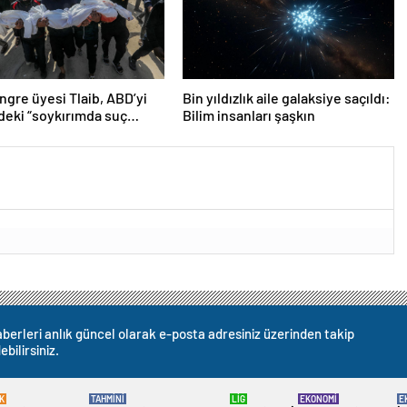
gre üyesi Tlaib, ABD’yi
Bin yıldızlık aile galaksiye saçıldı:
n’deki “soykırımda suç
Bilim insanları şaşkın
 olmakla itham etti
berleri anlık güncel olarak e-posta adresiniz üzerinden takip
ebilirsiniz.
K
TAHMİNİ
LİG
EKONOMİ
E