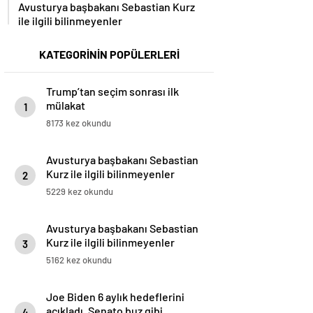
Avusturya başbakanı Sebastian Kurz
ile ilgili bilinmeyenler
KATEGORİNİN POPÜLERLERİ
Trump’tan seçim sonrası ilk
mülakat
1
8173 kez okundu
Avusturya başbakanı Sebastian
Kurz ile ilgili bilinmeyenler
2
5229 kez okundu
Avusturya başbakanı Sebastian
Kurz ile ilgili bilinmeyenler
3
5162 kez okundu
Joe Biden 6 aylık hedeflerini
açıkladı. Senato buz gibi…
4