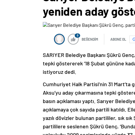
yeniden aday göst
0
BEĞENDİM
ABONE OL
SARIYER Belediye Başkanı Şükrü Genç,
tepki göstererek ’18 Şubat gününe kada
istiyoruz dedi.
Cumhuriyet Halk Partisi’nin 31 Mart’ta
Aksu’yu aday çıkarmasına tepki göstere
basın açıklaması yaptı. Sarıyer Belediy
açıklamaya çok sayıda partili katıldı. E
yazılı dövizler bulunan partililer, sık s
partililere seslenen Şükrü Genç, ‘Bunda
yolculuğu 2009 seçimlerinde yüzde 37, 2