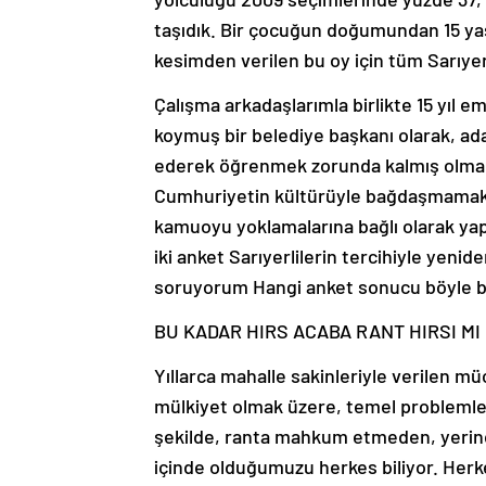
taşıdık. Bir çocuğun doğumundan 15 yaşı
kesimden verilen bu oy için tüm Sarıye
Çalışma arkadaşlarımla birlikte 15 yıl 
koymuş bir belediye başkanı olarak, ad
ederek öğrenmek zorunda kalmış olmak, 
Cumhuriyetin kültürüyle bağdaşmamaktad
kamuoyu yoklamalarına bağlı olarak yap
iki anket Sarıyerlilerin tercihiyle yeni
soruyorum Hangi anket sonucu böyle bi
BU KADAR HIRS ACABA RANT HIRSI MI
Yıllarca mahalle sakinleriyle verilen 
mülkiyet olmak üzere, temel problemler
şekilde, ranta mahkum etmeden, yerind
içinde olduğumuzu herkes biliyor. Herk