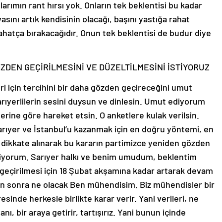
arımın rant hırsı yok. Onların tek beklentisi bu kadar
asını artık kendisinin olacağı, başını yastığa rahat
ahatça bırakacağıdır. Onun tek beklentisi de budur diye
ZDEN GEÇİRİLMESİNİ VE DÜZELTİLMESİNİ İSTİYORUZ
ri için tercihini bir daha gözden geçireceğini umut
Sarıyerlilerin sesini duysun ve dinlesin. Umut ediyorum
erine göre hareket etsin. O anketlere kulak verilsin.
rıyer ve İstanbul’u kazanmak için en doğru yöntemi, en
r dikkate alınarak bu kararın partimizce yeniden gözden
 ediyorum. Sarıyer halkı ve benim umudum, beklentim
 geçirilmesi için 18 Şubat akşamına kadar artarak devam
an sonra ne olacak Ben mühendisim. Biz mühendisler bir
esinde herkesle birlikte karar verir. Yani verileri, ne
nı, bir araya getirir, tartışırız. Yani bunun içinde