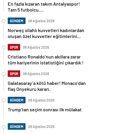
En fazla kızaran takım Antalyaspor!
Tam 5 futbolcu….
GÜNDEM
06 Ağustos 2026
Norweç silahlı kuvvetleri kadınlardan
oluşan özel kuvvetler eğitimlerini
başlattı.
SPOR
06 Ağustos 2026
Cristiano Ronaldo’nun akıllara zarar
tüm kariyerinin istatistiğini çıkardık !
SPOR
06 Ağustos 2026
Galatasaray’a kötü haber! Monaco’dan
flaş Onyekuru kararı.
GÜNDEM
06 Ağustos 2026
Trump’tan seçim sonrası ilk mülakat
GÜNDEM
06 Ağustos 2026