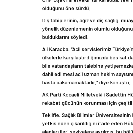
olduğunu öne sürdü.
Diş tabiplerinin, ağız ve diş sağlığı m
yönelik düzenlemenin olumlu olduğunu
bulduklarını söyledi.
Ali Karaoba, “Acil servislerimiz Türkiye’
ülkelerle karşılaştırdığımızda beş kat da
bile vatandaşların talebine yetişemez
dahil edilmesi acil uzman hekim sayısın
hasta bakamamaktadır.” diye konuştu.
AK Parti Kocaeli Milletvekili Sadettin Hü
rekabet gücünün korunması için çeşitli
Teklifle, Sağlık Bilimler Üniversitesini
yetkisinden çıkarıldığını ifade eden Hü
alanları ileri seviyelere ayrılmış, bu bö