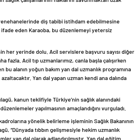
uayenehanelerinde diş tabibi istihdam edebilmesine
 ifade eden Karaoba, bu düzenlemeyi yetersiz
nin her yerinde dolu. Acil servislere başvuru sayısı diğer
ha fazla. Acil tıp uzmanlarımız, canla başla çalışırken
ken bu alanın yoğun bakım yan dal uzmanlık programına
ı azaltacaktır. Yan dal yapan uzman kendi ana dalında
lagü, kanun teklifiyle Türkiye’nin sağlık alanındaki
 düzenlemeler yapılmasının amaçlandığını vurguladı.
n kadrolarına yönelik belirleme işleminin Sağlık Bakanının
lagü, “Dünyada tıbbın gelişmesiyle hekim uzmanlık
lümler yan dal olarak adlandırılmıştır. Yan dal eğitim