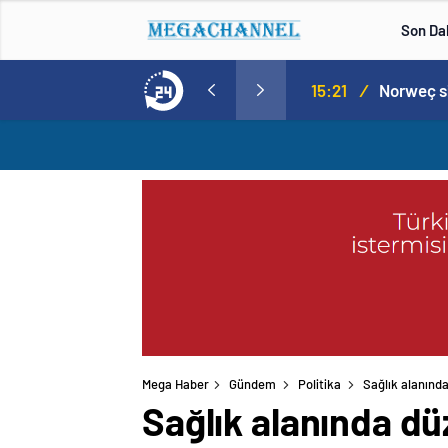
Son Da
aspor! Tam 5 futbolcu….
15:21
/
Mega Haber
Gündem
Politika
Sağlık alanınd
Sağlık alanında dü