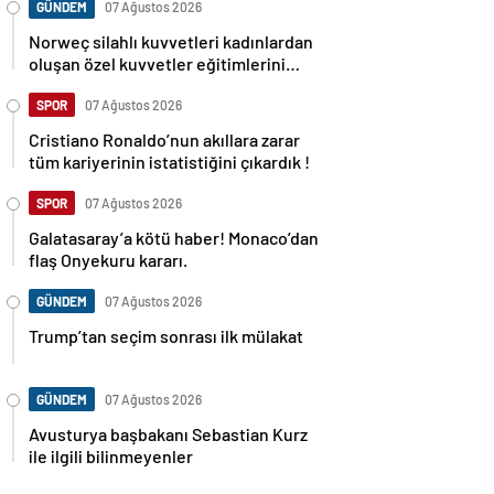
GÜNDEM
07 Ağustos 2026
Norweç silahlı kuvvetleri kadınlardan
oluşan özel kuvvetler eğitimlerini
başlattı.
SPOR
07 Ağustos 2026
Cristiano Ronaldo’nun akıllara zarar
tüm kariyerinin istatistiğini çıkardık !
SPOR
07 Ağustos 2026
Galatasaray’a kötü haber! Monaco’dan
flaş Onyekuru kararı.
GÜNDEM
07 Ağustos 2026
Trump’tan seçim sonrası ilk mülakat
GÜNDEM
07 Ağustos 2026
Avusturya başbakanı Sebastian Kurz
ile ilgili bilinmeyenler