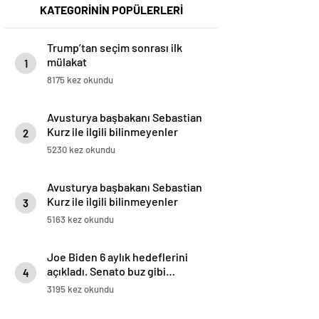
KATEGORİNİN POPÜLERLERİ
Trump’tan seçim sonrası ilk
mülakat
1
8175 kez okundu
Avusturya başbakanı Sebastian
Kurz ile ilgili bilinmeyenler
2
5230 kez okundu
Avusturya başbakanı Sebastian
Kurz ile ilgili bilinmeyenler
3
5163 kez okundu
Joe Biden 6 aylık hedeflerini
açıkladı. Senato buz gibi…
4
3195 kez okundu