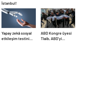
İstanbul!
Yapay zekâ sosyal
ABD Kongre üyesi
etkileşim testini
Tlaib, ABD’yi
geçemedi
Filistin’deki
“soykırımda suç
ortağı” olmakla
itham etti