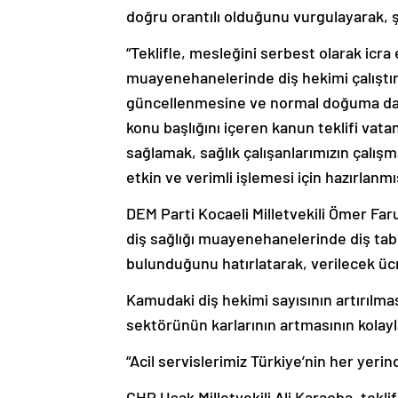
doğru orantılı olduğunu vurgulayarak, 
“Teklifle, mesleğini serbest olarak icra 
muayenehanelerinde diş hekimi çalıştırı
güncellenmesine ve normal doğuma daha
konu başlığını içeren kanun teklifi vata
sağlamak, sağlık çalışanlarımızın çalışma
etkin ve verimli işlemesi için hazırlanmış
DEM Parti Kocaeli Milletvekili Ömer Faruk
diş sağlığı muayenehanelerinde diş ta
bulunduğunu hatırlatarak, verilecek ücr
Kamudaki diş hekimi sayısının artırılması
sektörünün karlarının artmasının kolayl
“Acil servislerimiz Türkiye’nin her yerin
CHP Uşak Milletvekili Ali Karaoba, tekli