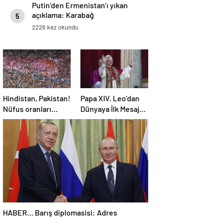
Putin’den Ermenistan’ı yıkan
açıklama: Karabağ
5
Azerbaycan’ın ayrılmaz bir
2226 kez okundu
parçasıdır!
Hindistan, Pakistan!
Papa XIV. Leo’dan
Nüfus oranları
Dünyaya İlk Mesaj:
açıklandı! İşte
SAVAŞA SON
Dünyanın en
VERİN!
kalabalık ülkesi!
Dünya haritası
ülkeler!
HABER… Barış diplomasisi: Adres