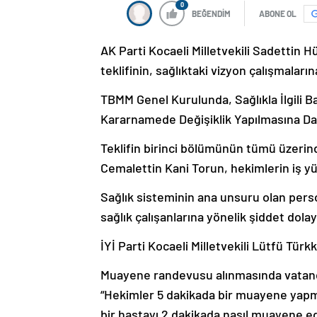
0
BEĞENDİM
ABONE OL
AK Parti Kocaeli Milletvekili Sadettin 
teklifinin, sağlıktaki vizyon çalışmaların
TBMM Genel Kurulunda, Sağlıkla İlgili 
Kararnamede Değişiklik Yapılmasına Dai
Teklifin birinci bölümünün tümü üzerind
Cemalettin Kani Torun, hekimlerin iş yü
Sağlık sisteminin ana unsuru olan pe
sağlık çalışanlarına yönelik şiddet dol
İYİ Parti Kocaeli Milletvekili Lütfü Türk
Muayene randevusu alınmasında vatanda
“Hekimler 5 dakikada bir muayene yapm
bir hastayı 2 dakikada nasıl muayene e