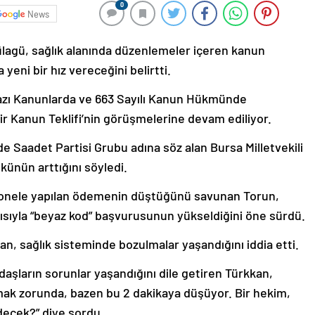
0
News
Hülagü, sağlık alanında düzenlemeler içeren kanun
a yeni bir hız vereceğini belirtti.
Bazı Kanunlarda ve 663 Sayılı Kanun Hükmünde
r Kanun Teklifi’nin görüşmelerine devam ediliyor.
e Saadet Partisi Grubu adına söz alan Bursa Milletvekili
künün arttığını söyledi.
rsonele yapılan ödemenin düştüğünü savunan Torun,
ayısıyla “beyaz kod” başvurusunun yükseldiğini öne sürdü.
kan, sağlık sisteminde bozulmalar yaşandığını iddia etti.
şların sorunlar yaşandığını dile getiren Türkkan,
ak zorunda, bazen bu 2 dakikaya düşüyor. Bir hekim,
decek?” diye sordu.