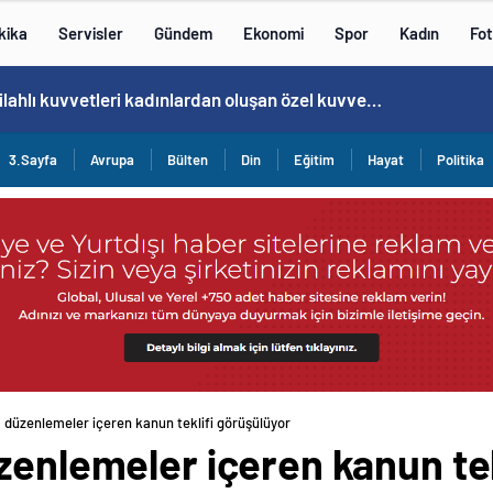
kika
Servisler
Gündem
Ekonomi
Spor
Kadın
Fot
Norweç silahlı kuvvetleri kadınlardan oluşan özel kuvvetler eğitimlerini başlattı.
3.Sayfa
Avrupa
Bülten
Din
Eğitim
Hayat
Politika
a düzenlemeler içeren kanun teklifi görüşülüyor
zenlemeler içeren kanun tek