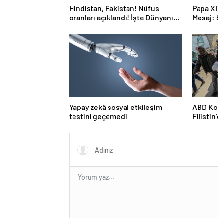
Hindistan, Pakistan! Nüfus
Papa XI
oranları açıklandı! İşte Dünyanın
Mesaj:
en kalabalık ülkesi! Dünya
haritası ülkeler!
Yapay zekâ sosyal etkileşim
ABD Kon
testini geçemedi
Filisti
ortağı”