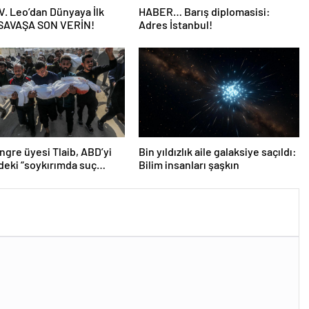
V. Leo’dan Dünyaya İlk
HABER… Barış diplomasisi:
 SAVAŞA SON VERİN!
Adres İstanbul!
gre üyesi Tlaib, ABD’yi
Bin yıldızlık aile galaksiye saçıldı:
n’deki “soykırımda suç
Bilim insanları şaşkın
 olmakla itham etti