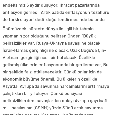
endeksimiz 6 aydır düşüyor. İhracat pazarlarında
enflasyon geriledi. Artık batıda enflasyonun tezahürü
de farklı oluyor” dedi. değerlendirmesinde bulundu.
Önümüzdeki süreçte dünya ile ilgili bir tahmin
yapmanın zor olduğunu belirten Önder, “Büyük
belirsizlikler var. Rusya-Ukrayna savaşı ne olacak,
İsrail-Hamas gerginliği ne olacak, Uzak Doğu’da Çin-
Vietnam gerginliği nasıl bir hal alacak. Özellikle
gelişmiş ülkelerin enflasyonunda bir gerileme var. Bu
bir şekilde faizi etkileyecektir. Çünkü onlar için de
ekonomik büyüme önemli. Bu ülkelerin özellikle
Asya’da, Avrupa’da savunma harcamalarını arttırmaya
çalıştıkları bir yıl oluyor. Çünkü bu siyasi
belirsizliklerden, savaşlardan dolayı Avrupa gayrisafi
milli hasılasının (GSMH) yüzde 3’ünü artık savunma
sanayisine veriyor. Korumacılık dünyada arttı.