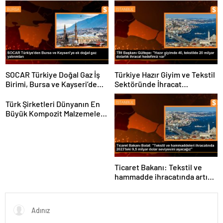
ve kadınlara pozitif ayrımcılık
yapıyoruz
SOCAR Türkiye Doğal Gaz İş
Türkiye Hazır Giyim ve Tekstil
Birimi, Bursa ve Kayseri’de
Sektöründe İhracat
Şebeke Uzunluğunu Artıracak
Hedeflerini Açıkladı
Türk Şirketleri Dünyanın En
Büyük Kompozit Malzemeler
Fuarında
Ticaret Bakanı: Tekstil ve
hammadde ihracatında artış
var