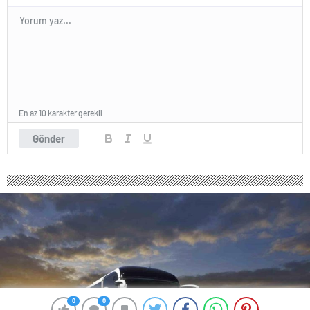
En az 10 karakter gerekli
Gönder
0
0
0
0