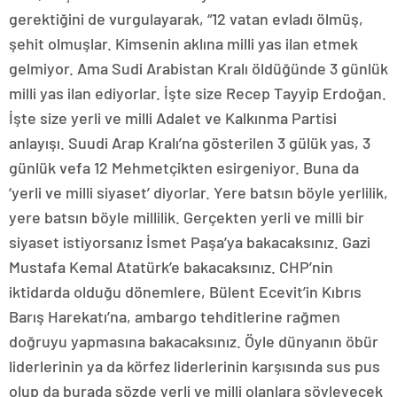
gerektiğini de vurgulayarak, “12 vatan evladı ölmüş,
şehit olmuşlar. Kimsenin aklına milli yas ilan etmek
gelmiyor. Ama Sudi Arabistan Kralı öldüğünde 3 günlük
milli yas ilan ediyorlar. İşte size Recep Tayyip Erdoğan.
İşte size yerli ve milli Adalet ve Kalkınma Partisi
anlayışı. Suudi Arap Kralı’na gösterilen 3 gülük yas, 3
günlük vefa 12 Mehmetçikten esirgeniyor. Buna da
‘yerli ve milli siyaset’ diyorlar. Yere batsın böyle yerlilik,
yere batsın böyle millilik. Gerçekten yerli ve milli bir
siyaset istiyorsanız İsmet Paşa’ya bakacaksınız. Gazi
Mustafa Kemal Atatürk’e bakacaksınız. CHP’nin
iktidarda olduğu dönemlere, Bülent Ecevit’in Kıbrıs
Barış Harekatı’na, ambargo tehditlerine rağmen
doğruyu yapmasına bakacaksınız. Öyle dünyanın öbür
liderlerinin ya da körfez liderlerinin karşısında sus pus
olup da burada sözde yerli ve milli olanlara söyleyecek