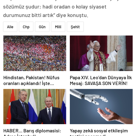
sözümüz şudur; hadi oradan o kolay siyaset
durumunuz bitti artık” diye konuştu.
Aile
Chp
Gün
Milli
Şehit
Hindistan, Pakistan! Nüfus
Papa XIV. Leo’dan Dünyaya İlk
oranları açıklandı! İşte
Mesaj: SAVAŞA SON VERİN!
Dünyanın en kalabalık ülkesi!
Dünya haritası ülkeler!
HABER… Barış diplomasisi:
Yapay zekâ sosyal etkileşim