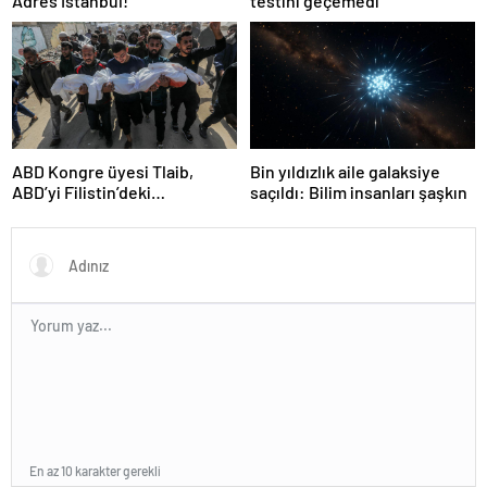
Adres İstanbul!
testini geçemedi
ABD Kongre üyesi Tlaib,
Bin yıldızlık aile galaksiye
ABD’yi Filistin’deki
saçıldı: Bilim insanları şaşkın
“soykırımda suç ortağı”
olmakla itham etti
En az 10 karakter gerekli