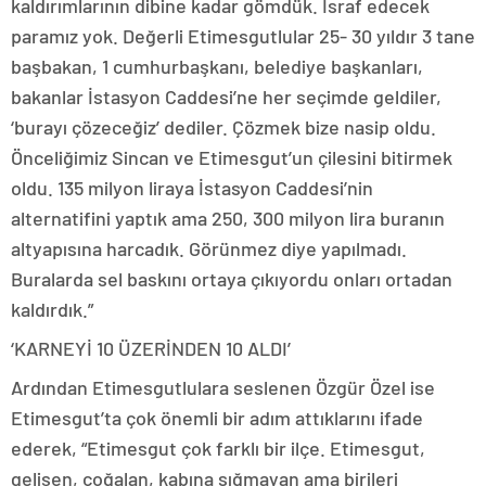
kaldırımlarının dibine kadar gömdük. İsraf edecek
paramız yok. Değerli Etimesgutlular 25- 30 yıldır 3 tane
başbakan, 1 cumhurbaşkanı, belediye başkanları,
bakanlar İstasyon Caddesi’ne her seçimde geldiler,
‘burayı çözeceğiz’ dediler. Çözmek bize nasip oldu.
Önceliğimiz Sincan ve Etimesgut’un çilesini bitirmek
oldu. 135 milyon liraya İstasyon Caddesi’nin
alternatifini yaptık ama 250, 300 milyon lira buranın
altyapısına harcadık. Görünmez diye yapılmadı.
Buralarda sel baskını ortaya çıkıyordu onları ortadan
kaldırdık.”
‘KARNEYİ 10 ÜZERİNDEN 10 ALDI’
Ardından Etimesgutlulara seslenen Özgür Özel ise
Etimesgut’ta çok önemli bir adım attıklarını ifade
ederek, “Etimesgut çok farklı bir ilçe. Etimesgut,
gelişen, çoğalan, kabına sığmayan ama birileri