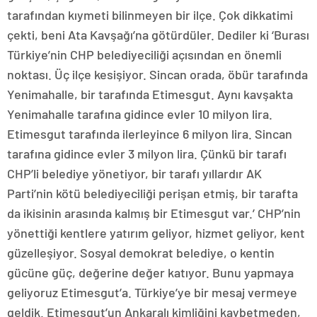
tarafından kıymeti bilinmeyen bir ilçe. Çok dikkatimi
çekti, beni Ata Kavşağı’na götürdüler. Dediler ki ‘Burası
Türkiye’nin CHP belediyeciliği açısından en önemli
noktası. Üç ilçe kesişiyor. Sincan orada, öbür tarafında
Yenimahalle, bir tarafında Etimesgut. Aynı kavşakta
Yenimahalle tarafına gidince evler 10 milyon lira.
Etimesgut tarafında ilerleyince 6 milyon lira. Sincan
tarafına gidince evler 3 milyon lira. Çünkü bir tarafı
CHP’li belediye yönetiyor, bir tarafı yıllardır AK
Parti’nin kötü belediyeciliği perişan etmiş, bir tarafta
da ikisinin arasında kalmış bir Etimesgut var.’ CHP’nin
yönettiği kentlere yatırım geliyor, hizmet geliyor, kent
güzelleşiyor. Sosyal demokrat belediye, o kentin
gücüne güç, değerine değer katıyor. Bunu yapmaya
geliyoruz Etimesgut’a. Türkiye’ye bir mesaj vermeye
geldik. Etimesgut’un Ankaralı kimliğini kaybetmeden,