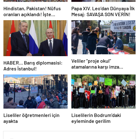
Hindistan, Pakistan! Nüfus
Papa XIV. Leo’dan Dünyaya İlk
oranları açıklandı! İşte
Mesaj: SAVAŞA SON VERİN!
Dünyanın en kalabalık ülkesi!
Dünya haritası ülkeler!
Veliler “proje okul”
HABER… Barış diplomasisi:
atamalarına karşı imza
Adres İstanbul!
kampanyası başlattı
Liseliler öğretmenleri için
Liselilerin Bodrum’daki
ayakta
eyleminde gerilim