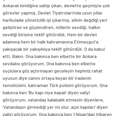
Ankaralı kimliğine sahip çıkan, devlette geçmişte çok
görevler yapmış, Devlet Tiyatroları’nda uzun yıllar
harikulade yöneticilik işi çıkarmış, elinin değdiği yeri
geliştiren ve güçlendiren, milletin sevdiği, halkın
sevdiği birisine teklif götürdük. Hem bir devlet
adamına hem bir halk kahramanına Etimesgut’a
yakışacak bir yakışıklıya teklif götürdük. O da kabul
etti. Bakın. Ona bakınca ben elbette bir Ankara
sevdalısı görüyorum. Ona bakınca ben elbette
suçlulara göz açtırmayan geceleyin hepimiz rahat
uyusun diye canını ortaya koyan bir iradenin
temsilcisini, kahraman Türk polisini görüyorum. Ona
bakınca ben ‘Bu kapı niye kapalı’ diyen valiyi
görüyorum, vatandaş kalabalık etmesin diyenlere,
‘Vatandaşın girmediği yer mi olur, açın kapıları’ diyen
valiyi görüyorum. Ona bakınca ben 1 Nisan’dan itibaren