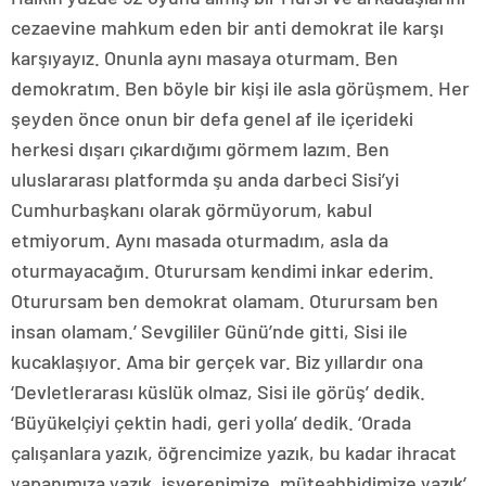
cezaevine mahkum eden bir anti demokrat ile karşı
karşıyayız. Onunla aynı masaya oturmam. Ben
demokratım. Ben böyle bir kişi ile asla görüşmem. Her
şeyden önce onun bir defa genel af ile içerideki
herkesi dışarı çıkardığımı görmem lazım. Ben
uluslararası platformda şu anda darbeci Sisi’yi
Cumhurbaşkanı olarak görmüyorum, kabul
etmiyorum. Aynı masada oturmadım, asla da
oturmayacağım. Oturursam kendimi inkar ederim.
Oturursam ben demokrat olamam. Oturursam ben
insan olamam.’ Sevgililer Günü’nde gitti, Sisi ile
kucaklaşıyor. Ama bir gerçek var. Biz yıllardır ona
‘Devletlerarası küslük olmaz, Sisi ile görüş’ dedik.
‘Büyükelçiyi çektin hadi, geri yolla’ dedik. ‘Orada
çalışanlara yazık, öğrencimize yazık, bu kadar ihracat
yapanımıza yazık, işverenimize, müteahhidimize yazık’