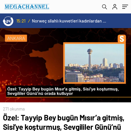
kutluyor
Gelmiştir.
15:21
/
Norweç silahlı kuvvetleri kadınlardan oluşan özel kuvvetler eğitimlerini başlattı.
271 okunma
Özel: Tayyip Bey bugün Mısır’a gitmiş,
Sisi’ye koşturmuş, Sevgililer Günü’nü