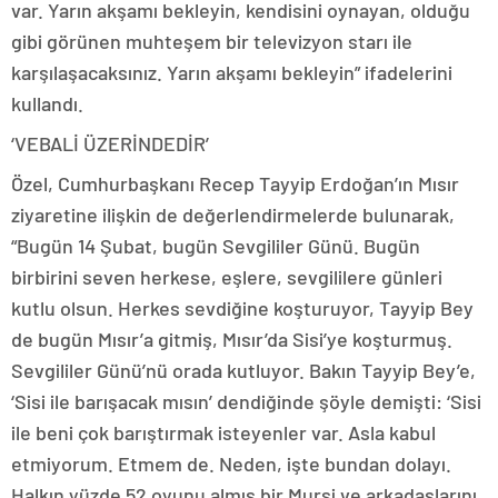
var. Yarın akşamı bekleyin, kendisini oynayan, olduğu
gibi görünen muhteşem bir televizyon starı ile
karşılaşacaksınız. Yarın akşamı bekleyin” ifadelerini
kullandı.
‘VEBALİ ÜZERİNDEDİR’
Özel, Cumhurbaşkanı Recep Tayyip Erdoğan’ın Mısır
ziyaretine ilişkin de değerlendirmelerde bulunarak,
“Bugün 14 Şubat, bugün Sevgililer Günü. Bugün
birbirini seven herkese, eşlere, sevgililere günleri
kutlu olsun. Herkes sevdiğine koşturuyor, Tayyip Bey
de bugün Mısır’a gitmiş, Mısır’da Sisi’ye koşturmuş.
Sevgililer Günü’nü orada kutluyor. Bakın Tayyip Bey’e,
‘Sisi ile barışacak mısın’ dendiğinde şöyle demişti: ‘Sisi
ile beni çok barıştırmak isteyenler var. Asla kabul
etmiyorum. Etmem de. Neden, işte bundan dolayı.
Halkın yüzde 52 oyunu almış bir Mursi ve arkadaşlarını