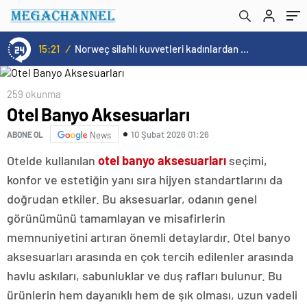
15:21
/
Norweç silahlı kuvvetleri kadınlardan oluşan özel kuvvetler eğitimlerini başlattı.
259 okunma
Otel Banyo Aksesuarları
10 Şubat 2026 01:26
ABONE OL
News
Otelde kullanılan
otel banyo aksesuarları
seçimi,
konfor ve estetiğin yanı sıra hijyen standartlarını da
doğrudan etkiler. Bu aksesuarlar, odanın genel
görünümünü tamamlayan ve misafirlerin
memnuniyetini artıran önemli detaylardır. Otel banyo
aksesuarları arasında en çok tercih edilenler arasında
havlu askıları, sabunluklar ve duş rafları bulunur. Bu
ürünlerin hem dayanıklı hem de şık olması, uzun vadeli