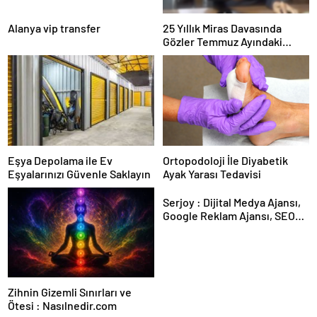
Alanya vip transfer
25 Yıllık Miras Davasında
Gözler Temmuz Ayındaki
Karar Duruşmasına Çevrildi
Eşya Depolama ile Ev
Ortopodoloji İle Diyabetik
Eşyalarınızı Güvenle Saklayın
Ayak Yarası Tedavisi
Serjoy : Dijital Medya Ajansı,
Google Reklam Ajansı, SEO
Ajansı ve Web Tasarım Ajansı
Zihnin Gizemli Sınırları ve
Ötesi : Nasılnedir.com