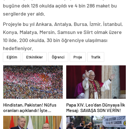
bugüne dek 126 okulda açıldı ve 4 bin 286 maket bu
sergilerde yer aldı.
Projeyle bu yıl Ankara, Antalya, Bursa, İzmir, İstanbul,
Konya, Malatya, Mersin, Samsun ve Siirt olmak üzere
10 ilde, 200 okulda, 30 bin öğrenciye ulaşılması
hedefleniyor.
Eğitim
Etkinlikler
Öğrenci
Proje
Trafik
Hindistan, Pakistan! Nüfus
Papa XIV. Leo’dan Dünyaya İlk
oranları açıklandı! İşte
Mesaj: SAVAŞA SON VERİN!
Dünyanın en kalabalık ülkesi!
Dünya haritası ülkeler!