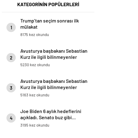
KATEGORİNİN POPÜLERLERİ
Trump’tan seçim sonrası ilk
mülakat
1
8175 kez okundu
Avusturya başbakanı Sebastian
Kurz ile ilgili bilinmeyenler
2
5230 kez okundu
Avusturya başbakanı Sebastian
Kurz ile ilgili bilinmeyenler
3
5163 kez okundu
Joe Biden 6 aylık hedeflerini
açıkladı. Senato buz gibi…
4
3195 kez okundu