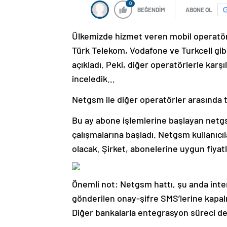
0
BEĞENDİM
ABONE OL
Ülkemizde hizmet veren mobil operatörl
Türk Telekom, Vodafone ve Turkcell gibi ş
açıkladı. Peki, diğer operatörlerle karş
inceledik…
Netgsm ile diğer operatörler arasında t
Bu ay abone işlemlerine başlayan netg
çalışmalarına başladı. Netgsm kullanıcı
olacak. Şirket, abonelerine uygun fiyatl
Önemli not: Netgsm hattı, şu anda inter
gönderilen onay-şifre SMS’lerine kapal
Diğer bankalarla entegrasyon süreci d