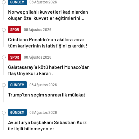
GÜNDEM
08 Ağustos 2026
Norweç silahlı kuvvetleri kadınlardan
oluşan özel kuvvetler eğitimlerini
başlattı.
SPOR
08 Ağustos 2026
Cristiano Ronaldo’nun akıllara zarar
tüm kariyerinin istatistiğini çıkardık !
SPOR
08 Ağustos 2026
Galatasaray’a kötü haber! Monaco’dan
flaş Onyekuru kararı.
GÜNDEM
08 Ağustos 2026
Trump’tan seçim sonrası ilk mülakat
GÜNDEM
08 Ağustos 2026
Avusturya başbakanı Sebastian Kurz
ile ilgili bilinmeyenler