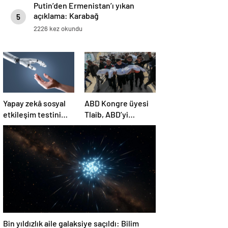
Putin’den Ermenistan’ı yıkan
açıklama: Karabağ
5
Azerbaycan’ın ayrılmaz bir
2226 kez okundu
parçasıdır!
Yapay zekâ sosyal
ABD Kongre üyesi
etkileşim testini
Tlaib, ABD’yi
geçemedi
Filistin’deki
“soykırımda suç
ortağı” olmakla
itham etti
Bin yıldızlık aile galaksiye saçıldı: Bilim