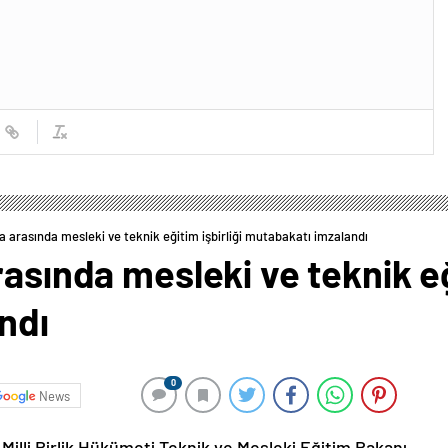
a arasında mesleki ve teknik eğitim işbirliği mutabakatı imzalandı
asında mesleki ve teknik eği
ndı
0
News
a Milli Birlik Hükümeti Teknik ve Mesleki Eğitim Bakanı