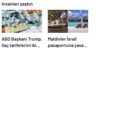
insanları şaşkın
ABD Başkanı Trump,
Maldivler İsrail
ilaç tarifelerini iki
pasaportuna yasak
hafta içinde
koydu!
açıklayacağını
söyledi