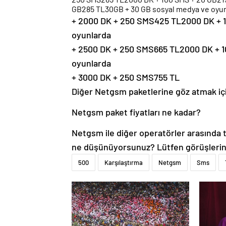
GB285 TL30GB + 30 GB sosyal medya ve oyu
+ 2000 DK + 250 SMS425 TL2000 DK + 
oyunlarda
+ 2500 DK + 250 SMS665 TL2000 DK + 
oyunlarda
+ 3000 DK + 250 SMS755 TL
Diğer Netgsm paketlerine göz atmak iç
Netgsm paket fiyatları ne kadar?
Netgsm ile diğer operatörler arasında t
ne düşünüyorsunuz? Lütfen görüşleriniz
500
Karşılaştırma
Netgsm
Sms