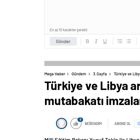
En az 10 karakter gerekli
Gönder
Mega Haber
Gündem
3.Sayfa
Türkiye ve Liby
Türkiye ve Libya ar
mutabakatı imzala
0
BEĞENDİM
ABONE OL
Milli Eğitim Bakanı Yusuf Tekin ile Liby