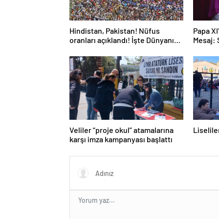
Hindistan, Pakistan! Nüfus
Papa XI
oranları açıklandı! İşte Dünyanın
Mesaj:
en kalabalık ülkesi! Dünya
haritası ülkeler!
Veliler “proje okul” atamalarına
Liselil
karşı imza kampanyası başlattı