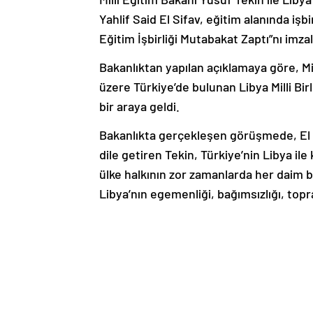
Yahlif Said El Sifav, eğitim alanında işb
Eğitim İşbirliği Mutabakat Zaptı”nı imzal
Bakanlıktan yapılan açıklamaya göre, Mi
üzere Türkiye’de bulunan Libya Milli Bir
bir araya geldi.
Bakanlıkta gerçekleşen görüşmede, El 
dile getiren Tekin, Türkiye’nin Libya ile 
ülke halkının zor zamanlarda her daim b
Libya’nın egemenliği, bağımsızlığı, topr
önemli olduğunu vurguladı.
Türkiye olarak Libya’nın ihtiyaç duyduğ
getiren Tekin, özellikle eğitim ve kültür 
Tekin, “Ulusal düzeyde ekonomik büyüme
enstrüman eğitimdir.” dedi.