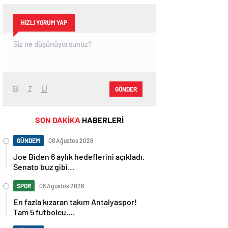
HIZLI YORUM YAP
GÖNDER
SON DAKİKA
HABERLERİ
GÜNDEM
08 Ağustos 2026
Joe Biden 6 aylık hedeflerini açıkladı.
Senato buz gibi…
SPOR
08 Ağustos 2026
En fazla kızaran takım Antalyaspor!
Tam 5 futbolcu….