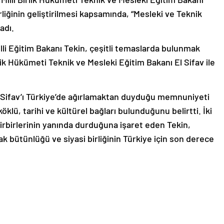
irliğinin geliştirilmesi kapsamında, “Mesleki ve Teknik
adı.
lli Eğitim Bakanı Tekin, çeşitli temaslarda bulunmak
lik Hükümeti Teknik ve Mesleki Eğitim Bakanı El Sifav ile
Sifav’ı Türkiye’de ağırlamaktan duyduğu memnuniyeti
köklü, tarihi ve kültürel bağları bulunduğunu belirtti. İki
irbirlerinin yanında durduğuna işaret eden Tekin,
ak bütünlüğü ve siyasi birliğinin Türkiye için son derece
u desteği sağlamak için her zaman hazır olduklarını dile
alanlarında işbirliğini geliştirmek istediklerini söyledi.
 ve sürdürülebilir bir kalkınma için en güçlü