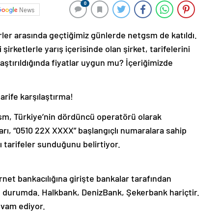
0
News
er arasında geçtiğimiz günlerde netgsm de katıldı.
irketlerle yarış içerisinde olan şirket, tarifelerini
ılaştırıldığında fiyatlar uygun mu? İçeriğimizde
arife karşılaştırma!
sm, Türkiye’nin dördüncü operatörü olarak
ları, “0510 22X XXXX” başlangıçlı numaralara sahip
ı tarifeler sunduğunu belirtiyor.
net bankacılığına girişte bankalar tarafından
ı durumda. Halkbank, DenizBank, Şekerbank hariçtir.
evam ediyor.