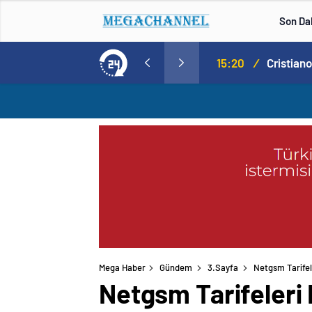
Son Da
Norweç silahlı kuvvetleri kadınlardan oluşan özel kuvvetler eğitimlerini başlattı.
15:20
/
Mega Haber
Gündem
3.Sayfa
Netgsm Tarifele
Netgsm Tarifeleri D