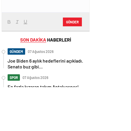
GÖNDER
SON DAKİKA
HABERLERİ
GÜNDEM
07 Ağustos 2026
Joe Biden 6 aylık hedeflerini açıkladı.
Senato buz gibi…
SPOR
07 Ağustos 2026
En fazla kızaran takım Antalyaspor!
Tam 5 futbolcu….
GÜNDEM
07 Ağustos 2026
Norweç silahlı kuvvetleri kadınlardan
oluşan özel kuvvetler eğitimlerini
başlattı.
SPOR
07 Ağustos 2026