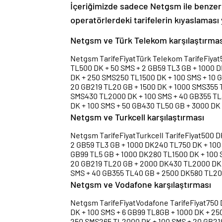
İçeriğimizde sadece Netgsm ile benzer 
operatörlerdeki tarifelerin kıyaslaması 
Netgsm ve Türk Telekom karşılaştırmas
Netgsm TarifeFiyatTürk Telekom TarifeFiyat
TL500 DK + 50 SMS + 2 GB59 TL3 GB + 1000 D
DK + 250 SMS250 TL1500 DK + 100 SMS + 10 
20 GB219 TL20 GB + 1500 DK + 1000 SMS355 
SMS430 TL2000 DK + 100 SMS + 40 GB355 TL
DK + 100 SMS + 50 GB430 TL50 GB + 3000 DK
Netgsm ve Turkcell karşılaştırması
Netgsm TarifeFiyatTurkcell TarifeFiyat500 
2 GB59 TL3 GB + 1000 DK240 TL750 DK + 100
GB99 TL5 GB + 1000 DK280 TL1500 DK + 100 
20 GB219 TL20 GB + 2000 DK430 TL2000 DK 
SMS + 40 GB355 TL40 GB + 2500 DK580 TL20
Netgsm ve Vodafone karşılaştırması
Netgsm TarifeFiyatVodafone TarifeFiyat750 
DK + 100 SMS + 6 GB99 TL8GB + 1000 DK + 25
250 SMS265 TL2000 DK + 100 SMS + 20 GB21