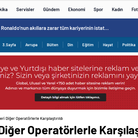
kika
Servisler
Gündem
Ekonomi
Spor
Kadın
Fot
Cristiano Ronaldo’nun akıllara zarar tüm kariyerinin istatistiğini çıkardık !
3.Sayfa
Avrupa
Bülten
Din
Eğitim
Hayat
Politika
ri Diğer Operatörlerle Karşılaştırıldı
iğer Operatörlerle Karşılaşt