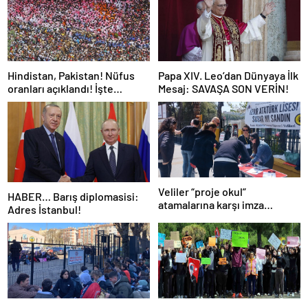
Hindistan, Pakistan! Nüfus
Papa XIV. Leo’dan Dünyaya İlk
oranları açıklandı! İşte
Mesaj: SAVAŞA SON VERİN!
Dünyanın en kalabalık ülkesi!
Dünya haritası ülkeler!
Veliler “proje okul”
HABER… Barış diplomasisi:
atamalarına karşı imza
Adres İstanbul!
kampanyası başlattı