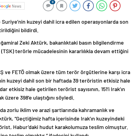
0
News
e Suriye’nin kuzeyi dahil icra edilen operasyonlarda son
rildiğini bildirdi.
uğamiral Zeki Aktürk, bakanlıktaki basın bilgilendirme
n (TSK) terörle mücadelesinin kararlılıkla devam ettiğini
ve FETÖ olmak üzere tüm terör örgütlerine karşı icra
in kuzeyi dahil son bir haftada 39 teröristin etkisiz hale
r etkisiz hale getirilen terörist sayısının, 151’i Irak’ın
k üzere 398’e ulaştığını söyledi.
da zorlu iklim ve arazi şartlarında kahramanlık ve
ktürk, “Geçtiğimiz hafta içerisinde Irak’ın kuzeyindeki
rörist, Habur’daki hudut karakolumuza teslim olmuştur.
tine teslim olmaktır.” ifadesini kullandı.