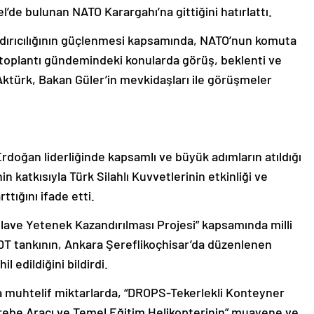
’de bulunan NATO Karargahı’na gittiğini hatırlattı.
aydırıcılığının güçlenmesi kapsamında, NATO’nun komuta
 toplantı gündemindeki konularda görüş, beklenti ve
Aktürk, Bakan Güler’in mevkidaşları ile görüşmeler
oğan liderliğinde kapsamlı ve büyük adımların atıldığı
in katkısıyla Türk Silahlı Kuvvetlerinin etkinliği ve
ttığını ifade etti.
İlave Yetenek Kazandırılması Projesi” kapsamında milli
60T tankının, Ankara Şereflikoçhisar’da düzenlenen
 edildiğini bildirdi.
a muhtelif miktarlarda, “DROPS-Tekerlekli Konteyner
harebe Aracı ve Temel Eğitim Helikopterinin” muayene ve