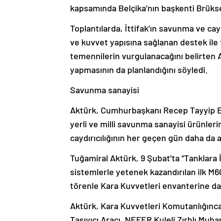
kapsamında Belçika’nın başkenti Brüksel
Toplantılarda, İttifak’ın savunma ve c
ve kuvvet yapısına sağlanan destek ile
temennilerin vurgulanacağını belirten 
yapmasının da planlandığını söyledi.
Savunma sanayisi
Aktürk, Cumhurbaşkanı Recep Tayyip Erd
yerli ve milli savunma sanayisi ürünlerin
caydırıcılığının her geçen gün daha da ar
Tuğamiral Aktürk, 9 Şubat’ta “Tanklara 
sistemlerle yetenek kazandırılan ilk M
törenle Kara Kuvvetleri envanterine dahil
Aktürk, Kara Kuvvetleri Komutanlığınc
Taşıyıcı Aracı, NEFER Kuleli Zırhlı Mu