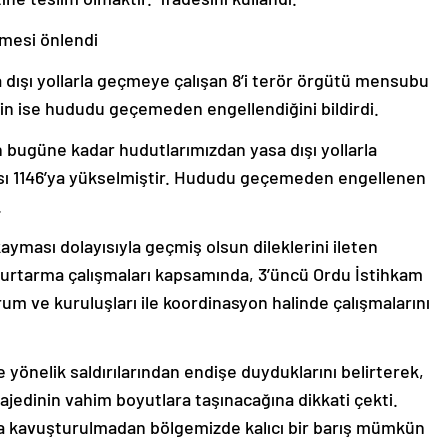
çmesi önlendi
a dışı yollarla geçmeye çalışan 8’i terör örgütü mensubu
inin ise hududu geçemeden engellendiğini bildirdi.
an bugüne kadar hudutlarımızdan yasa dışı yollarla
ısı 1146’ya yükselmiştir. Hududu geçemeden engellenen
.
ayması dolayısıyla geçmiş olsun dileklerini ileten
 kurtarma çalışmaları kapsamında, 3’üncü Ordu İstihkam
rum ve kuruluşları ile koordinasyon halinde çalışmalarını
e yönelik saldırılarından endişe duyduklarını belirterek,
rajedinin vahim boyutlara taşınacağına dikkati çekti.
nuca kavuşturulmadan bölgemizde kalıcı bir barış mümkün