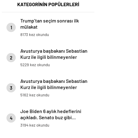
KATEGORİNİN POPÜLERLERİ
Trump’tan seçim sonrası ilk
mülakat
1
8173 kez okundu
Avusturya başbakanı Sebastian
Kurz ile ilgili bilinmeyenler
2
5229 kez okundu
Avusturya başbakanı Sebastian
Kurz ile ilgili bilinmeyenler
3
5162 kez okundu
Joe Biden 6 aylık hedeflerini
açıkladı. Senato buz gibi…
4
3194 kez okundu