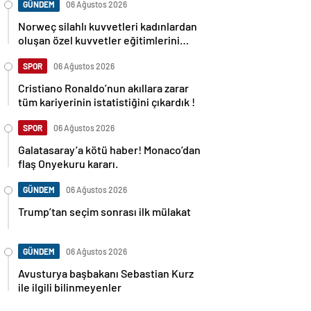
GÜNDEM
06 Ağustos 2026
Norweç silahlı kuvvetleri kadınlardan
oluşan özel kuvvetler eğitimlerini
başlattı.
SPOR
06 Ağustos 2026
Cristiano Ronaldo’nun akıllara zarar
tüm kariyerinin istatistiğini çıkardık !
SPOR
06 Ağustos 2026
Galatasaray’a kötü haber! Monaco’dan
flaş Onyekuru kararı.
GÜNDEM
06 Ağustos 2026
Trump’tan seçim sonrası ilk mülakat
GÜNDEM
06 Ağustos 2026
Avusturya başbakanı Sebastian Kurz
ile ilgili bilinmeyenler