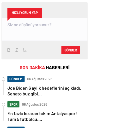
HIZLI YORUM YAP
GÖNDER
SON DAKİKA
HABERLERİ
GÜNDEM
06 Ağustos 2026
Joe Biden 6 aylık hedeflerini açıkladı.
Senato buz gibi…
SPOR
06 Ağustos 2026
En fazla kızaran takım Antalyaspor!
Tam 5 futbolcu….