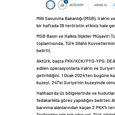
0
BEĞENDİM
ABONE OL
Milli Savunma Bakanlığı (MSB), Irak’ın v
bir haftada 39 teröristin etkisiz hale geti
MSB Basın ve Halkla İlişkiler Müşaviri T
toplantısında, Türk Silahlı Kuvvetlerini
belirtti.
Aktürk, başta PKK/KCK/PYD-YPG, DEAŞ 
edilen operasyonlarla Irak’ın ve Suriye’n
getirildiğini, 1 Ocak 2024’ten bugüne kada
kuzeyi, 247’si Suriye’nin kuzeyinde olma
Halihazırda üs bölgelerinde ve hudutlar
fedakarlıkla görev yapıldığını belirten A
barınma alanlarından kaçan 2 PKK’lı te
Teröristler için tek çıkış yol, Türk adale