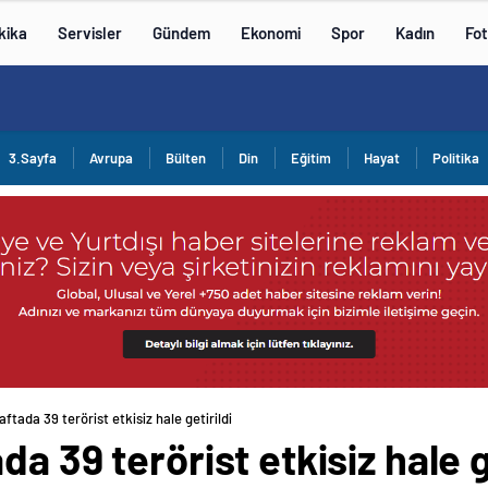
kika
Servisler
Gündem
Ekonomi
Spor
Kadın
Fot
3.Sayfa
Avrupa
Bülten
Din
Eğitim
Hayat
Politika
ftada 39 terörist etkisiz hale getirildi
a 39 terörist etkisiz hale g