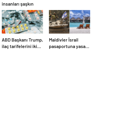
insanları şaşkın
ABD Başkanı Trump,
Maldivler İsrail
ilaç tarifelerini iki
pasaportuna yasak
hafta içinde
koydu!
açıklayacağını
söyledi