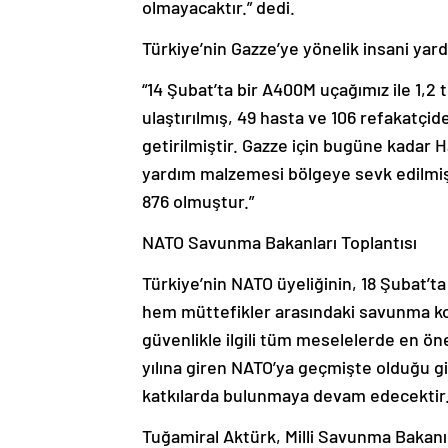
olmayacaktır.” dedi.
Türkiye’nin Gazze’ye yönelik insani yar
“14 Şubat’ta bir A400M uçağımız ile 1,2
ulaştırılmış, 49 hasta ve 106 refakatçi
getirilmiştir. Gazze için bugüne kadar 
yardım malzemesi bölgeye sevk edilmiş, 
876 olmuştur.”
NATO Savunma Bakanları Toplantısı
Türkiye’nin NATO üyeliğinin, 18 Şubat’ta 
hem müttefikler arasındaki savunma k
güvenlikle ilgili tüm meselelerde en ö
yılına giren NATO’ya geçmişte olduğu gi
katkılarda bulunmaya devam edecektir.” 
Tuğamiral Aktürk, Milli Savunma Bakanı