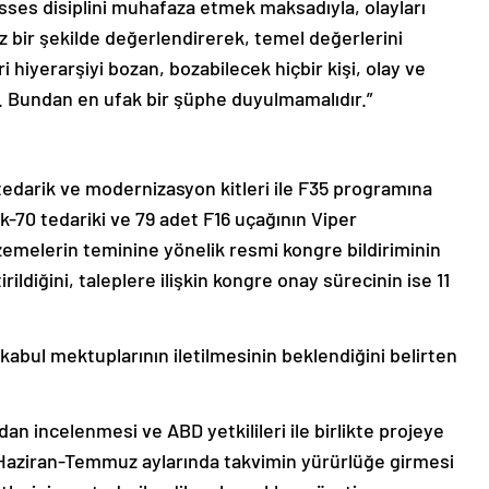
sses disiplini muhafaza etmek maksadıyla, olayları
z bir şekilde değerlendirerek, temel değerlerini
ri hiyerarşiyi bozan, bozabilecek hiçbir kişi, olay ve
undan en ufak bir şüphe duyulmamalıdır.”
 tedarik ve modernizasyon kitleri ile F35 programına
k-70 tedariki ve 79 adet F16 uçağının Viper
emelerin teminine yönelik resmi kongre bildiriminin
ldiğini, taleplere ilişkin kongre onay sürecinin ise 11
kabul mektuplarının iletilmesinin beklendiğini belirten
dan incelenmesi ve ABD yetkilileri ile birlikte projeye
 Haziran-Temmuz aylarında takvimin yürürlüğe girmesi