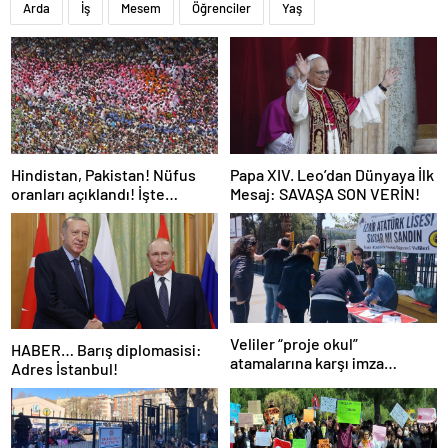
Arda
İş
Mesem
Öğrenciler
Yaş
Hindistan, Pakistan! Nüfus
Papa XIV. Leo’dan Dünyaya İlk
oranları açıklandı! İşte
Mesaj: SAVAŞA SON VERİN!
Dünyanın en kalabalık ülkesi!
Dünya haritası ülkeler!
Veliler “proje okul”
HABER… Barış diplomasisi:
atamalarına karşı imza
Adres İstanbul!
kampanyası başlattı