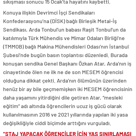
sıkışması sonucu 15 Ocak’ta hayatını kaybetti.
Konuya ilişkin Devrimci İşçi Sendikaları
Konfederasyonu’na (DİSK) bağlı Birleşik Metal-İş
Sendikası, Arda Tonbul’un babası Raşit Tonbul’un da
katılımıyla Türk Mühendis ve Mimar Odaları Birliği’ne
(TMMOB) bağlı Makina Mühendisleri Odası’nın İstanbul
Şubesi’nde bugün basın toplantısı düzenledi. Burada
konuşan sendika Genel Başkanı Özkan Atar, Arda’nın iş
cinayetinde ölen ne ilk ne de son MESEM öğrencisi
olduğuna dikkat çekti. Arda’nın ölümünün üzerinden
henüz bir ay bile geçmemişken iki MESEM öğrencisinin
daha yaşamını yitirdiğini dile getiren Atar, “mesleki
eğitim” adı altında öğrencilerin ucuz iş gücü olarak
kullanılmasının 2016 ve 2021 yıllarında yapılan iki yasa
değişikliğiyle ciddi biçimde arttığını vurguladı.
“STAJ YAPACAK ÖĞRENCİLER İÇİN YAŞ SINIRLAMASI