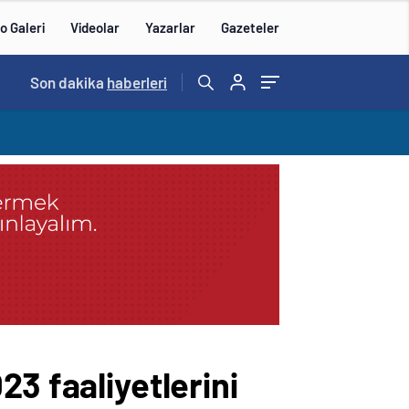
o Galeri
Videolar
Yazarlar
Gazeteler
14:57
Son dakika
/
haberleri
3 faaliyetlerini