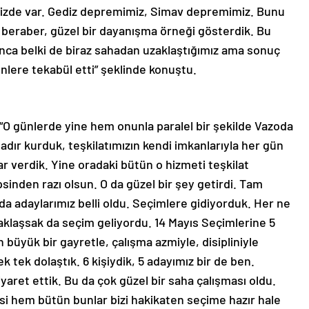
rimizde var. Gediz depremimiz, Simav depremimiz. Bunu
le beraber, güzel bir dayanışma örneği gösterdik. Bu
unca belki de biraz sahadan uzaklaştığımız ama sonuç
günlere tekabül etti” şeklinde konuştu.
O günlerde yine hem onunla paralel bir şekilde Vazoda
 Çadır kurduk, teşkilatımızın kendi imkanlarıyla her gün
r verdik. Yine oradaki bütün o hizmeti teşkilat
sinden razı olsun. O da güzel bir şey getirdi. Tam
a adaylarımız belli oldu. Seçimlere gidiyorduk. Her ne
laşsak da seçim geliyordu. 14 Mayıs Seçimlerine 5
 büyük bir gayretle, çalışma azmiyle, disipliniyle
ek tek dolaştık. 6 kişiydik, 5 adayımız bir de ben.
yaret ettik. Bu da çok güzel bir saha çalışması oldu.
i hem bütün bunlar bizi hakikaten seçime hazır hale