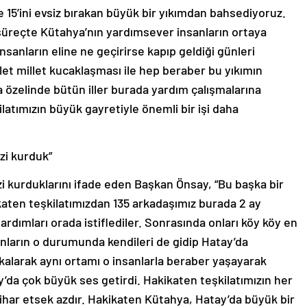
15’ini evsiz bırakan büyük bir yıkımdan bahsediyoruz.
süreçte Kütahya’nın yardımsever insanların ortaya
nsanların eline ne geçirirse kapıp geldiği günleri
t millet kucaklaşması ile hep beraber bu yıkımın
a özelinde bütün iller burada yardım çalışmalarına
latımızın büyük gayretiyle önemli bir işi daha
zi kurduk”
 kurduklarını ifade eden Başkan Önsay, “Bu başka bir
ikaten teşkilatımızdan 135 arkadaşımız burada 2 ay
rdımları orada istiflediler. Sonrasında onları köy köy en
sanların o durumunda kendileri de gidip Hatay’da
alarak aynı ortamı o insanlarla beraber yaşayarak
y’da çok büyük ses getirdi. Hakikaten teşkilatımızın her
tihar etsek azdır. Hakikaten Kütahya, Hatay’da büyük bir