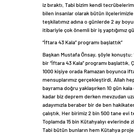
iz bıraktı. Tabi bizim kendi tecrübele
bilen insanlar olarak bütün ilçelerimiz
teşkilatımız adına o günlerde 2 ay boy
itibariyle çok önemli bir iş yaptığımız 
“İftara 43 Kala” programı başlattık”
Başkan Mustafa Önsay, şöyle konuştu: “
bir “İftara 43 Kala” programı başlattık.
1000 kişiye orada Ramazan boyunca ifta
mensuplarımız gerçekleştirdi. Allah hep
bayrama doğru yaklaşırken 10 gün kala d
kadar biz deprem derken mevzudan uzak
adayımızla beraber bir de ben hakikaten
çalıştık. Her birimiz 2 bin 500 tane evi t
Toplamda 15 bin Kütahyalıyı evlerinde zi
Tabi bütün bunların hem Kütahya projes