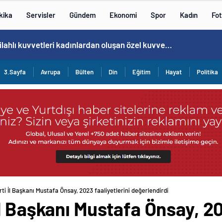
kika
Servisler
Gündem
Ekonomi
Spor
Kadın
Fot
Cristiano Ronaldo’nun akıllara zarar tüm kariyerinin istatistiğini çıkardık !
3.Sayfa
Avrupa
Bülten
Din
Eğitim
Hayat
Politika
i İl Başkanı Mustafa Önsay, 2023 faaliyetlerini değerlendirdi
l Başkanı Mustafa Önsay, 202