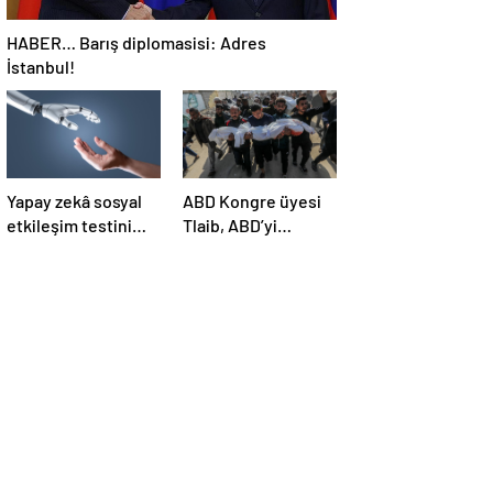
HABER… Barış diplomasisi: Adres
İstanbul!
Yapay zekâ sosyal
ABD Kongre üyesi
etkileşim testini
Tlaib, ABD’yi
geçemedi
Filistin’deki
“soykırımda suç
ortağı” olmakla
itham etti