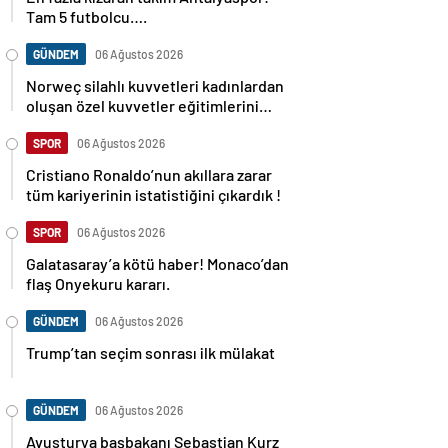
Tam 5 futbolcu….
GÜNDEM
06 Ağustos 2026
Norweç silahlı kuvvetleri kadınlardan
oluşan özel kuvvetler eğitimlerini
başlattı.
SPOR
06 Ağustos 2026
Cristiano Ronaldo’nun akıllara zarar
tüm kariyerinin istatistiğini çıkardık !
SPOR
06 Ağustos 2026
Galatasaray’a kötü haber! Monaco’dan
flaş Onyekuru kararı.
GÜNDEM
06 Ağustos 2026
Trump’tan seçim sonrası ilk mülakat
GÜNDEM
06 Ağustos 2026
Avusturya başbakanı Sebastian Kurz