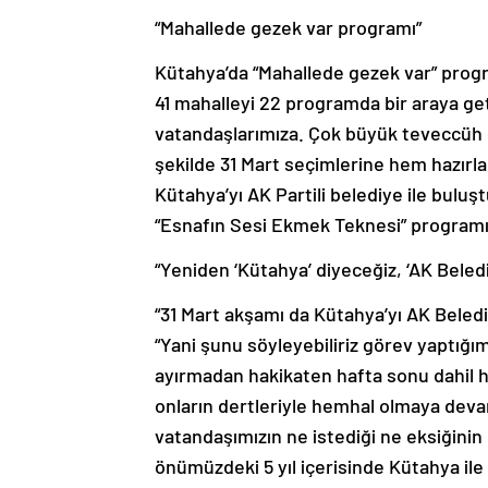
“Mahallede gezek var programı”
Kütahya’da “Mahallede gezek var” progr
41 mahalleyi 22 programda bir araya get
vatandaşlarımıza. Çok büyük teveccüh g
şekilde 31 Mart seçimlerine hem hazı
Kütahya’yı AK Partili belediye ile bulu
“Esnafın Sesi Ekmek Teknesi” programım
“Yeniden ‘Kütahya’ diyeceğiz, ‘AK Beledi
“31 Mart akşamı da Kütahya’yı AK Beledi
“Yani şunu söyleyebiliriz görev yaptığım
ayırmadan hakikaten hafta sonu dahil 
onların dertleriyle hemhal olmaya devam
vatandaşımızın ne istediği ne eksiğinin
önümüzdeki 5 yıl içerisinde Kütahya ile i