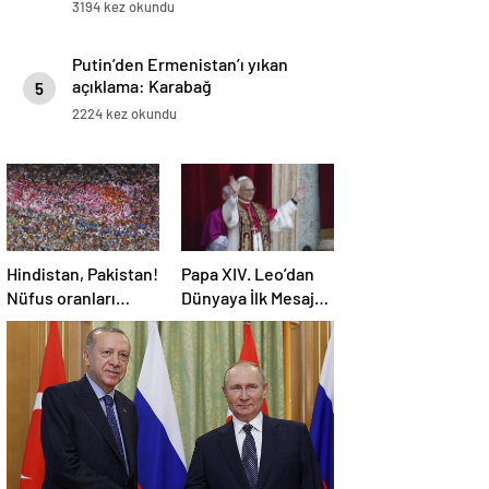
3194 kez okundu
Putin’den Ermenistan’ı yıkan
açıklama: Karabağ
5
Azerbaycan’ın ayrılmaz bir
2224 kez okundu
parçasıdır!
Hindistan, Pakistan!
Papa XIV. Leo’dan
Nüfus oranları
Dünyaya İlk Mesaj:
açıklandı! İşte
SAVAŞA SON
Dünyanın en
VERİN!
kalabalık ülkesi!
Dünya haritası
ülkeler!