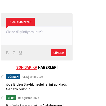
HIZLI YORUM YAP
GÖNDER
SON DAKİKA
HABERLERİ
GÜNDEM
06 Ağustos 2026
Joe Biden 6 aylık hedeflerini açıkladı.
Senato buz gibi…
SPOR
06 Ağustos 2026
En fazla kızaran takım Antalyaspor!