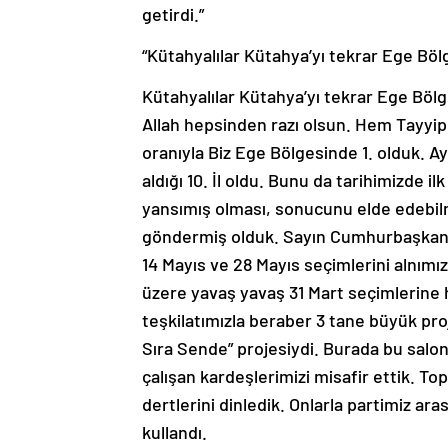
getirdi.”
“Kütahyalılar Kütahya’yı tekrar Ege Bölg
Kütahyalılar Kütahya’yı tekrar Ege Böl
Allah hepsinden razı olsun. Hem Tayyip B
oranıyla Biz Ege Bölgesinde 1. olduk. Ay
aldığı 10. İl oldu. Bunu da tarihimizde i
yansımış olması, sonucunu elde edebilmi
göndermiş olduk. Sayın Cumhurbaşkanı
14 Mayıs ve 28 Mayıs seçimlerini alnım
üzere yavaş yavaş 31 Mart seçimlerine 
teşkilatımızla beraber 3 tane büyük pro
Sıra Sende” projesiydi. Burada bu salo
çalışan kardeşlerimizi misafir ettik. T
dertlerini dinledik. Onlarla partimiz arası
kullandı.