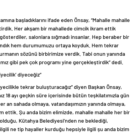
amına başladıklarını ifade eden Önsay, “Mahalle mahalle
irdik. Her akşam bir mahallede cimcik ikram ettik
österdiler, salonlara sığmadı insanlar. Hep beraber bir
rlandık hem durumumuzu ortaya koyduk. Hem tekrar
şturmanın sözünü birbirimize verdik. Tabi onun yanında
ız gibi pek çok programı yine gerçekleştirdik” dedi.
yecilik’ diyeceğiz”
yecilikle tekrar buluşturacağız” diyen Başkan Önsay,
ız 18 ayı geçkin süre içerisinde bütün teşkilatımızla gün
her an sahada olmaya, vatandaşımızın yanında olmaya,
 ettik. Şu anda bizim elimizde, mahalle mahalle her bir
 olduğu, Kütahya Belediyesi’nden ne beklediği,
lgili ne tip hayaller kurduğu hepsiyle ilgili şu anda bizim