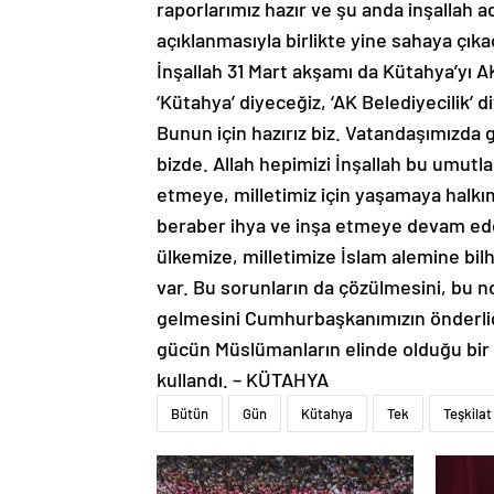
raporlarımız hazır ve şu anda inşallah
açıklanmasıyla birlikte yine sahaya çık
İnşallah 31 Mart akşamı da Kütahya’yı A
‘Kütahya’ diyeceğiz, ‘AK Belediyecilik’ di
Bunun için hazırız biz. Vatandaşımızda
bizde. Allah hepimizi İnşallah bu umutla
etmeye, milletimiz için yaşamaya halkı
beraber ihya ve inşa etmeye devam edec
ülkemize, milletimize İslam alemine bilh
var. Bu sorunların da çözülmesini, bu 
gelmesini Cumhurbaşkanımızın önderli
gücün Müslümanların elinde olduğu bir d
kullandı. – KÜTAHYA
Bütün
Gün
Kütahya
Tek
Teşkilat