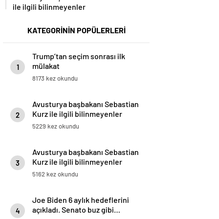
ile ilgili bilinmeyenler
KATEGORİNİN POPÜLERLERİ
Trump’tan seçim sonrası ilk
mülakat
1
8173 kez okundu
Avusturya başbakanı Sebastian
Kurz ile ilgili bilinmeyenler
2
5229 kez okundu
Avusturya başbakanı Sebastian
Kurz ile ilgili bilinmeyenler
3
5162 kez okundu
Joe Biden 6 aylık hedeflerini
açıkladı. Senato buz gibi…
4