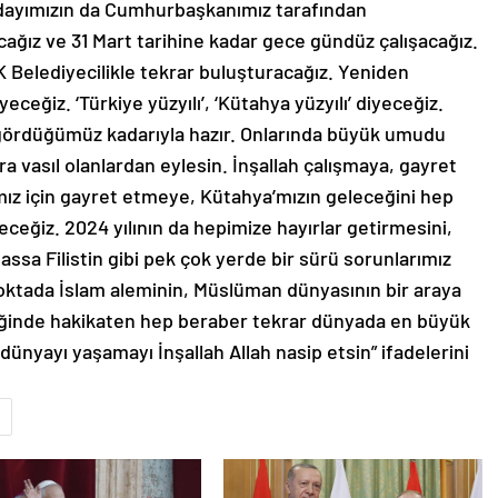
 adayımızın da Cumhurbaşkanımız tarafından
acağız ve 31 Mart tarihine kadar gece gündüz çalışacağız.
K Belediyecilikle tekrar buluşturacağız. Yeniden
yeceğiz. ‘Türkiye yüzyılı’, ‘Kütahya yüzyılı’ diyeceğiz.
 gördüğümüz kadarıyla hazır. Onlarında büyük umudu
ra vasıl olanlardan eylesin. İnşallah çalışmaya, gayret
mız için gayret etmeye, Kütahya’mızın geleceğini hep
eğiz. 2024 yılının da hepimize hayırlar getirmesini,
assa Filistin gibi pek çok yerde bir sürü sorunlarımız
noktada İslam aleminin, Müslüman dünyasının bir araya
ğinde hakikaten hep beraber tekrar dünyada en büyük
ünyayı yaşamayı İnşallah Allah nasip etsin” ifadelerini