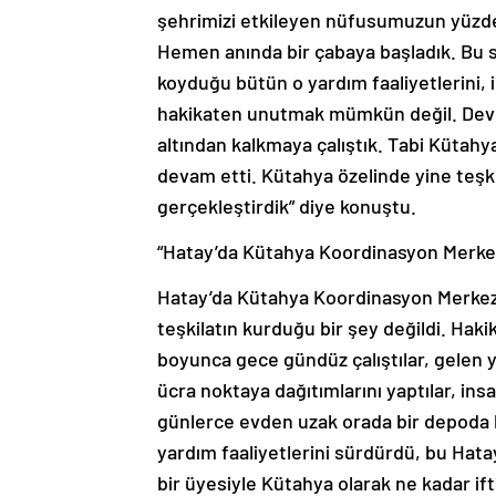
şehrimizi etkileyen nüfusumuzun yüzde 
Hemen anında bir çabaya başladık. Bu 
koyduğu bütün o yardım faaliyetlerini, i
hakikaten unutmak mümkün değil. Devle
altından kalkmaya çalıştık. Tabi Kütahy
devam etti. Kütahya özelinde yine teşki
gerçekleştirdik” diye konuştu.
“Hatay’da Kütahya Koordinasyon Merke
Hatay’da Kütahya Koordinasyon Merkezi
teşkilatın kurduğu bir şey değildi. Hak
boyunca gece gündüz çalıştılar, gelen ya
ücra noktaya dağıtımlarını yaptılar, in
günlerce evden uzak orada bir depoda k
yardım faaliyetlerini sürdürdü, bu Hata
bir üyesiyle Kütahya olarak ne kadar if