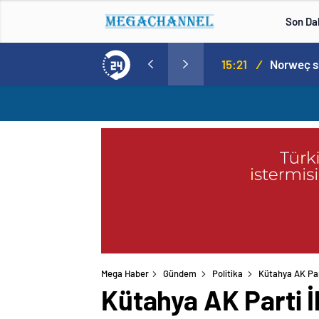
Son Da
Norweç silahlı kuvvetleri kadınlardan oluşan özel kuvvetler eğitimlerini başlattı.
15:20
/
Mega Haber
Gündem
Politika
Kütahya AK Part
Kütahya AK Parti İ