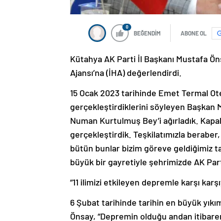
0
BEĞENDİM
ABONE OL
Kütahya AK Parti İl Başkanı Mustafa Önsa
Ajansı’na (İHA) değerlendirdi.
15 Ocak 2023 tarihinde Emet Termal Otel
gerçekleştirdiklerini söyleyen Başkan 
Numan Kurtulmuş Bey’i ağırladık. Kapal
gerçekleştirdik. Teşkilatımızla beraber, 
bütün bunlar bizim göreve geldiğimiz tar
büyük bir gayretiyle şehrimizde AK Par
“11 ilimizi etkileyen depremle karşı karşı
6 Şubat tarihinde tarihin en büyük yıkı
Önsay, “Depremin olduğu andan itibaren 