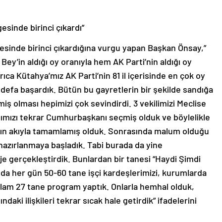
esinde birinci çıkardı”
gesinde birinci çıkardığına vurgu yapan Başkan Önsay,”
ey’in aldığı oy oranıyla hem AK Parti’nin aldığı oy
rıca Kütahya’mız AK Parti’nin 81 il içerisinde en çok oy
lk defa başardık. Bütün bu gayretlerin bir şekilde sandığa
ş olması hepimizi çok sevindirdi. 3 vekilimizi Meclise
mızı tekrar Cumhurbaşkanı seçmiş olduk ve böylelikle
ızın akıyla tamamlamış olduk. Sonrasında malum olduğu
hazırlanmaya başladık. Tabi burada da yine
je gerçekleştirdik. Bunlardan bir tanesi “Haydi Şimdi
nda her gün 50-60 tane işçi kardeşlerimizi, kurumlarda
oplam 27 tane program yaptık. Onlarla hemhal olduk,
ndaki ilişkileri tekrar sıcak hale getirdik” ifadelerini