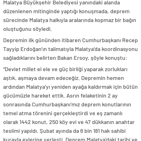
Malatya Büyükşehir Belediyesi yanındaki alanda
düzenlenen mitinginde yaptığı konuşmada, deprem
sürecinde Malatya halkıyla aralarında kopmaz bir bağın
oluştuğunu söyledi.
Depremin ilk gününden itibaren Cumhurbaşkanı Recep
Tayyip Erdoğan’ın talimatıyla Malatya’da koordinasyonu
sağladıklarını belirten Bakan Ersoy, şöyle konuştu:
“Devlet millet el ele ve güç birliği yaparak zorlukları
aştık, aşmaya devam edeceğiz. Depremin hemen
ardından Malatya’yı yeniden ayağa kaldırmak için bütün
gücümüzle hareket ettik. Asrın felaketinin 2 ay
sonrasında Cumhurbaşkanı’mız deprem konutlarının
temel atma törenini gerçekleştirdi ve eş zamanlı
olarak 1442 konut, 250 köy evi ve 47 dükkanın anahtar
teslimi yapıldı. Şubat ayında da 6 bin 181 hak sahibi
kurayla evlerine yerleşti. Deprem Malatya’daki tarihi ve