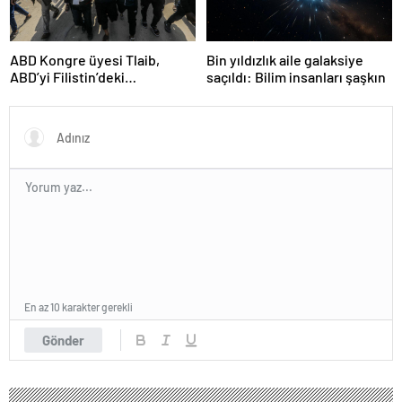
ABD Kongre üyesi Tlaib,
Bin yıldızlık aile galaksiye
ABD’yi Filistin’deki
saçıldı: Bilim insanları şaşkın
“soykırımda suç ortağı”
olmakla itham etti
En az 10 karakter gerekli
Gönder