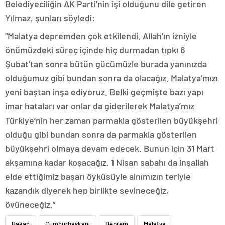
Belediyeciliğin AK Parti’nin işi olduğunu dile getiren
Yılmaz, şunları söyledi:
“Malatya depremden çok etkilendi. Allah’ın izniyle
önümüzdeki süreç içinde hiç durmadan tıpkı 6
Şubat’tan sonra bütün gücümüzle burada yanınızda
olduğumuz gibi bundan sonra da olacağız. Malatya’mızı
yeni baştan inşa ediyoruz. Belki geçmişte bazı yapı
imar hataları var onlar da giderilerek Malatya’mız
Türkiye’nin her zaman parmakla gösterilen büyükşehri
olduğu gibi bundan sonra da parmakla gösterilen
büyükşehri olmaya devam edecek. Bunun için 31 Mart
akşamına kadar koşacağız. 1 Nisan sabahı da inşallah
elde ettiğimiz başarı öyküsüyle alnımızın teriyle
kazandık diyerek hep birlikte sevineceğiz,
övüneceğiz.”
Bakan
Cumhurbaşkanı
Deprem
Malatya