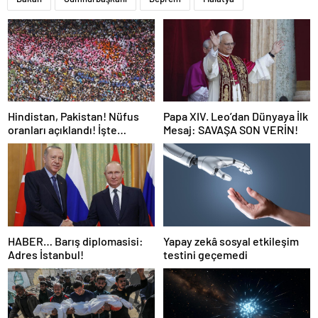
Hindistan, Pakistan! Nüfus
Papa XIV. Leo’dan Dünyaya İlk
oranları açıklandı! İşte
Mesaj: SAVAŞA SON VERİN!
Dünyanın en kalabalık ülkesi!
Dünya haritası ülkeler!
HABER… Barış diplomasisi:
Yapay zekâ sosyal etkileşim
Adres İstanbul!
testini geçemedi